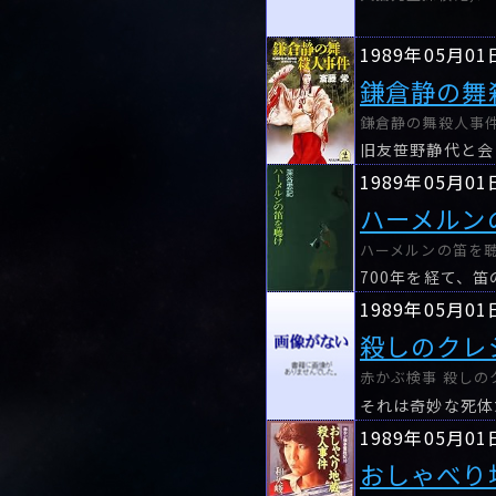
1989年05月01
鎌倉静の舞
鎌倉静の舞殺人事件 
1989年05月01
ハーメルン
ハーメルンの笛を聴
1989年05月01
殺しのクレ
赤かぶ検事 殺しの
それは奇妙な死体
1989年05月01
おしゃべり