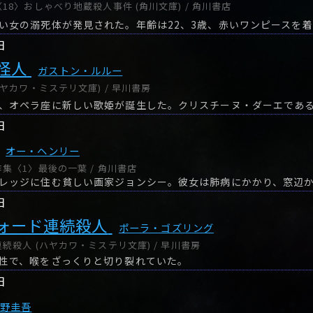
8〉おしゃべり地蔵殺人事件 (角川文庫) / 角川書店
日
怪人
ガストン・ルルー
ヤカワ・ミステリ文庫) / 早川書房
、オペラ座に新しい歌姫が誕生した。クリスチーヌ・ダーエであ
日
オー・ヘンリー
集〈1〉最後の一葉 / 角川書店
日
ォード連続殺人
ポーラ・ゴズリング
続殺人 (ハヤカワ・ミステリ文庫) / 早川書房
性で、喉をざっくりと切り裂れていた。
日
東野圭吾