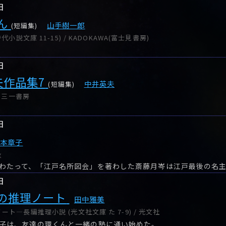
日
ん
山手樹一郎
(短編集)
小説文庫 11-15) / KADOKAWA(富士見書房)
日
夫作品集7
中井英夫
(短編集)
/ 三一書房
日
杉本章子
秋
わたって、「江戸名所図会」を著わした斎藤月岑は江戸最後の名
日
の推理ノート
田中雅美
ト―長編推理小説 (光文社文庫 た 7-9) / 光文社
子は、友達の環くんと一緒の塾に通い始めた。