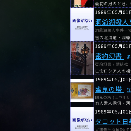
最初の男のとき、
1989年05月01
洞爺湖殺人
洞爺湖殺人事件―寝台
1989年05月01
密約幻書
密約幻書 / 講談社
1989年05月01
幽鬼の塔
幽鬼の塔 (江戸川乱
1989年05月01
タロット日
犬猫先生探偵記;タロ