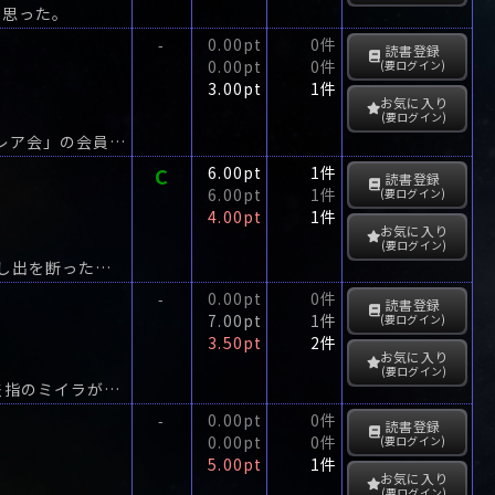
と思った。
0.00pt
0件
-
読書登録
0.00pt
0件
(要ログイン)
3.00pt
1件
お気に入り
(要ログイン)
雪の北海道・洞爺湖畔に刺殺死体が!被害者は、撮影旅行中の写真同好会「横浜カトレア会」の会員・下元博光。
C
6.00pt
1件
読書登録
6.00pt
1件
(要ログイン)
4.00pt
1件
お気に入り
(要ログイン)
亡命ロシア人の祖母がのこした鞄を、大富豪はなぜ買いたがるのか?裕子が法外な申し出を断った時、歴史の暗部へと誘う招待状が届いた。
0.00pt
0件
-
読書登録
7.00pt
1件
(要ログイン)
3.50pt
2件
お気に入り
(要ログイン)
奇人素人探偵・河津三郎が手に入れた鞄には、滑車と麻縄と血染めのブラウスと人差指のミイラが入っていた。
0.00pt
0件
-
読書登録
0.00pt
0件
(要ログイン)
5.00pt
1件
お気に入り
(要ログイン)