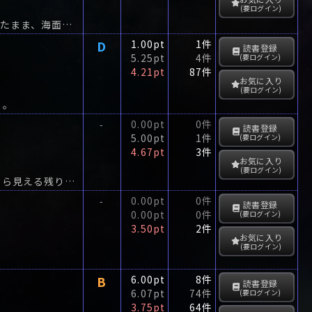
(要ログイン)
西長門の海岸で若い女の溺死体が発見された。年齢は22、3歳、赤いワンピースを着たまま、海面に浮いていた。
D
1.00pt
1件
読書登録
5.25pt
4件
(要ログイン)
4.21pt
87件
お気に入り
(要ログイン)
る。
0.00pt
0件
-
読書登録
5.00pt
1件
(要ログイン)
4.67pt
3件
お気に入り
(要ログイン)
グリニッチ・ヴィレッジに住む貧しい画家ジョンシー。彼女は肺病にかかり、窓辺から見える残り少い蔦の葉を数えていた。
0.00pt
0件
-
読書登録
0.00pt
0件
(要ログイン)
3.50pt
2件
お気に入り
(要ログイン)
B
6.00pt
8件
読書登録
6.07pt
74件
(要ログイン)
3.75pt
64件