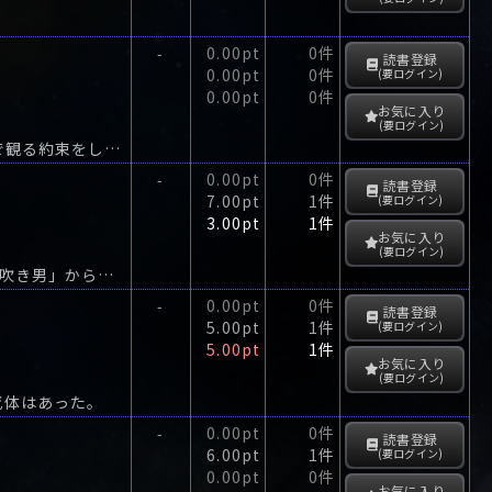
0.00pt
0件
-
読書登録
0.00pt
0件
(要ログイン)
0.00pt
0件
お気に入り
(要ログイン)
旧友笹野静代と会った二階堂日美子は、鎌倉まつりのハイライト、“静の舞”を二人で観る約束をした。
0.00pt
0件
-
読書登録
7.00pt
1件
(要ログイン)
3.00pt
1件
お気に入り
(要ログイン)
700年を経て、笛の音が響くとき次々と子供たちの姿が消えた…。「ハーメルンの笛吹き男」から、謎の予告状が。
0.00pt
0件
-
読書登録
5.00pt
1件
(要ログイン)
5.00pt
1件
お気に入り
(要ログイン)
死体はあった。
0.00pt
0件
-
読書登録
6.00pt
1件
(要ログイン)
0.00pt
0件
お気に入り