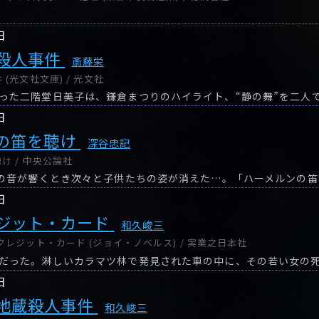
日
殺人事件
斎藤栄
(光文社文庫) / 光文社
日
の笛を聴け
深谷忠記
け / 中央公論社
日
ジット・カード
和久峻三
クレジット・カード (ジョイ・ノベルス) / 実業之日本社
だった。淋しいカラマツ林で発見された車の中に、その若い女の
日
地蔵殺人事件
和久峻三