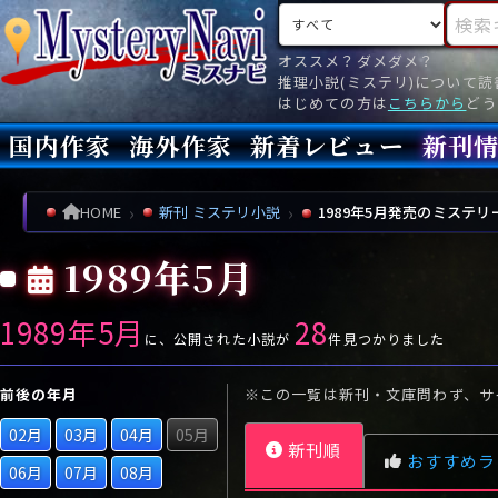
検索対象
検索キ
オススメ？ダメダメ？
推理小説(ミステリ)について
はじめての方は
こちらから
どう
国内作家
海外作家
新着レビュー
新刊
新刊
文庫
新刊
今月(
先月(
先々月
あ行
あ
い
ア行
う
ア
え
イ
お
ウ
エ
オ
HOME
新刊 ミステリ小説
1989年5月発売のミステリ
か行
か
き
カ行
く
カ
け
キ
こ
ク
ケ
コ
1989年5月
さ行
さ
し
サ行
す
サ
せ
シ
そ
ス
セ
ソ
1989年5月
28
た行
た
ち
タ行
つ
タ
て
チ
と
ツ
テ
ト
に、公開された小説が
件見つかりました
な行
な
に
ナ行
ぬ
ナ
ね
ニ
の
ヌ
ネ
ノ
前後の年月
※この一覧は新刊・文庫問わず、サ
は行
は
ひ
ハ行
ふ
ハ
へ
ヒ
ほ
フ
ヘ
ホ
02月
03月
04月
05月
新刊順
ま行
ま
み
マ行
む
マ
め
ミ
も
ム
メ
モ
おすすめラ
06月
07月
08月