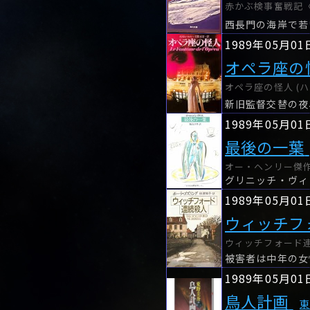
赤かぶ検事奮戦記〈1
1989年05月01
オペラ座の
オペラ座の怪人 (ハ
新旧監督交替の夜
1989年05月01
最後の一葉
オー・ヘンリー傑作
1989年05月01
ウィッチフ
ウィッチフォード連
被害者は中年の女
1989年05月01
鳥人計画