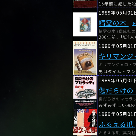
15年前に犯した
1989年05月01
精霊の木
精霊の木 (偕成社の
200年前、地球
1989年05月01
キリマンジ
キリマンジャロ・マシ
男はタイム・マシ
1989年05月01
傷だらけの
傷だらけのマセラッ
みずみずしい魂の
1989年05月01
ふるえる爪
ふるえる爪 (集英社文