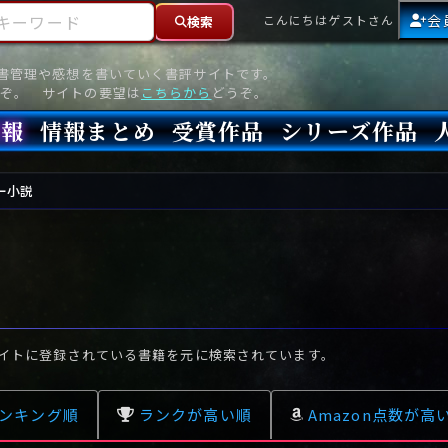
ーワード
会
こんにちはゲストさん
検索
読書管理や感想を書いていく書評サイトです。
ぞ。 サイトの要望は
こちらから
どうぞ。
情報
情報まとめ
受賞作品
シリーズ作品
情報
新刊
高評価
8月)発売
7月)発売
(6月)発売
『本格ミステリベスト』2026年版
『本格ミステリベスト』(海外)
『このミステリーがすごい!』2026年版
『このミステリーがすごい!』(海外)
『ミステリが読みたい!』2026年版
『ミステリが読みたい!』(海外)
『週刊文春ミステリーベスト10』2025年版
『週刊文春ミステリーベスト10』(海外)
本格ミステリ・エターナル300
本格ミステリ・ディケイド300
本格ミステリ・クロニクル300
ミステリー・リーグ
東西ミステリーベスト100 2012年版(国内)
東西ミステリーベスト100 2012年版(海外)
日本推理作家協会賞
本格ミステリ大賞
鮎川哲也賞
横溝正史ミステリ大賞
江戸川乱歩賞
メフィスト賞
『このミステリーがすごい!』大賞
アンソニー賞(長編賞)
エドガー賞(MWA賞)
ゴールド・ダガー賞(CWA賞)
バリー賞(長編賞)
ガラスの鍵賞
その他をもっとみる
その他をもっとみる
ー小説
イトに登録されている書籍を元に検索されています。
ンキング順
ランクが高い順
Amazon点数が高