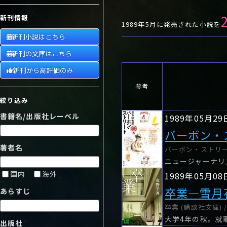
や行
や
ヤ行
ゆ
ヤ
よ
ユ
ヨ
新刊情報
ら行
ら
り
ラ行
る
ラ
れ
リ
ろ
ル
レ
ロ
1989年5月に発売された小説を
新刊小説はこちら
わ行
わ
ワ行
ワ
新刊の文庫はこちら
新刊から高評価のみ
参考
絞り込み
書籍名/出版社レーベル
1989年05月29
バーボン・
著者名
バーボン・ストリート
国内
海外
1989年05月08
卒業―雪月
あらすじ
卒業 (講談社文庫) 
出版社