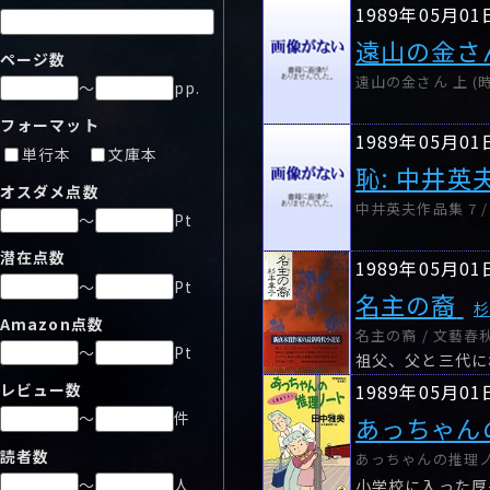
1989年05月01
遠山の金さ
ページ数
遠山の金さん 上 (時代
～
pp.
フォーマット
1989年05月01
単行本
文庫本
恥: 中井英
オスダメ点数
中井英夫作品集 7 
～
Pt
潜在点数
1989年05月01
～
Pt
名主の裔
Amazon点数
名主の裔 / 文藝春
～
Pt
祖父、父と三代に
1989年05月01
レビュー数
～
件
あっちゃん
読者数
あっちゃんの推理ノー
～
人
小学校に入った厚