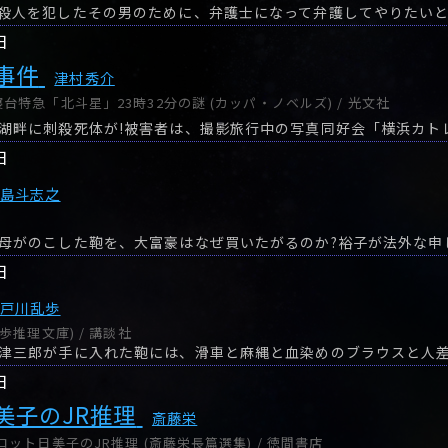
殺人を犯したその男のために、弁護士になって弁護してやりたい
日
事件
津村秀介
特急「北斗星」23時32分の謎 (カッパ・ノベルズ) / 光文社
日
多島斗志之
日
江戸川乱歩
歩推理文庫) / 講談社
日
美子のJR推理
斎藤栄
ット日美子のJR推理 (斎藤栄長篇選集) / 徳間書店