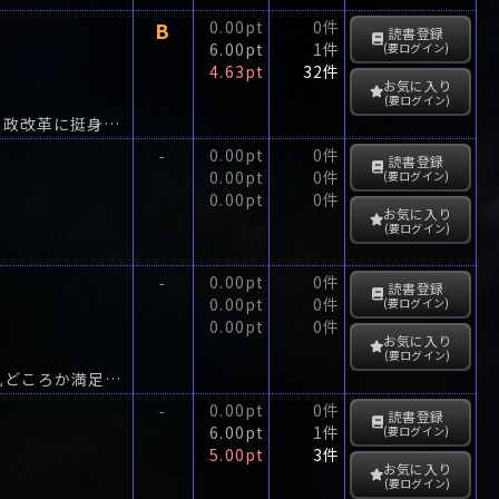
B
0.00pt
0件
読書登録
6.00pt
1件
(要ログイン)
4.63pt
32件
お気に入り
(要ログイン)
生類憐れみの令の廃止、朝鮮使節の待遇変更、通貨の改革、外国貿易の改善など、幕政改革に挺身した新井白石。
0.00pt
0件
-
読書登録
0.00pt
0件
(要ログイン)
0.00pt
0件
お気に入り
(要ログイン)
0.00pt
0件
-
読書登録
0.00pt
0件
(要ログイン)
0.00pt
0件
お気に入り
(要ログイン)
晴れて新婚生活に入った智佐子・克郎の愛の巣は、六畳一間の木賃アパート、仕事机どころか満足なベッドも入りません。
0.00pt
0件
-
読書登録
6.00pt
1件
(要ログイン)
5.00pt
3件
お気に入り
(要ログイン)