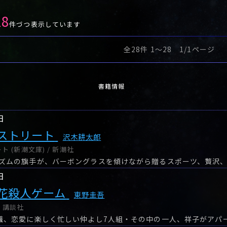
28
件づつ表示しています
全28件 1〜28 1/1ページ
書籍情報
日
ストリート
沢木耕太郎
 (新潮文庫) / 新潮社
日
花殺人ゲーム
東野圭吾
/ 講談社