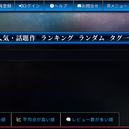
員登録
ログイン
ヘルプ
お問合せ
メニュー
人気・話題作
ランキング
ランダム
タグ
本日
3日間
今週
今月
最近閲覧された小説
国内総合ランキング
海外総合ランキング
Amazon国内作品高評価
Amazon海外作品高評価
国内作品高評価
海外作品高評価
閲覧回数
オススメ投票回数
読書した人が多い小説
サイトランク
Sランク
Aランク
Bランク
Cランク
Dランク
Eランク
Fランク
初心者におすすめ
クローズド・サー
本格ミステリ
青春ミステリ
学園ミステリ
日常の謎
SFミステリ
倒叙ミステリ
警察小説
映画化
ドラマ化
その他をもっとみ
い順
平均点が高い順
レビュー数が多い順