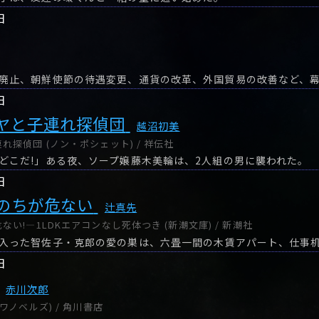
日
日
ヤと子連れ探偵団
越沼初美
探偵団 (ノン・ポシェット) / 祥伝社
どこだ!」ある夜、ソープ嬢藤木美輪は、2人組の男に襲われた。
日
のちが危ない
辻真先
い!―1LDKエアコンなし死体つき (新潮文庫) / 新潮社
日
赤川次郎
ワノベルズ) / 角川書店