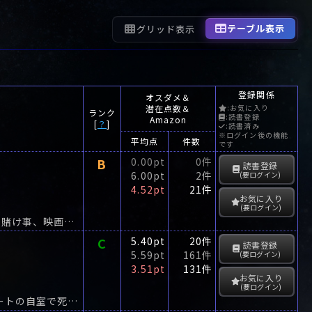
テーブル表示
グリッド表示
登録関係
オスダメ＆
潜在点数＆
:お気に入り
ランク
:読書登録
Amazon
[
？
]
:読書済み
※ログイン後の機能
平均点
件数
です
B
0.00pt
0件
読書登録
6.00pt
2件
(要ログイン)
4.52pt
21件
お気に入り
(要ログイン)
ニュージャーナリズムの旗手が、バーボングラスを傾けながら贈るスポーツ、贅沢、賭け事、映画などについての珠玉のエッセイ15編。
C
5.40pt
20件
読書登録
5.59pt
161件
(要ログイン)
3.51pt
131件
お気に入り
(要ログイン)
大学4年の秋。就職、恋愛に楽しく忙しい仲よし7人組・その中の一人、祥子がアパートの自室で死んだ。