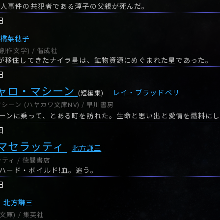
殺人事件の共犯者である淳子の父親が死んだ。
日
上橋菜穂子
創作文学) / 偕成社
人が移住してきたナイラ星は、鉱物資源にめぐまれた星であった。
日
ャロ・マシーン
レイ・ブラッドベリ
(短編集)
ーン (ハヤカワ文庫NV) / 早川書房
ーンに乗って、とある町を訪れた。生命と思い出と愛情を燃料に
日
マセラッティ
北方謙三
ティ / 徳間書店
ハード・ボイルド!血。追う。
日
北方謙三
庫) / 集英社