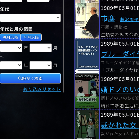
1989年05月01
年代
市塵
藤沢周平
市塵 / 講談社
年代と月の範囲
先月以降
今月以降
1989年05月01
年
月
ブルーダイ
～
ブルーダイヤと子連れ
年
月
「ブルーダイヤは
1989年05月01
細かく検索
婿ドノのい
絞り込みリセット
婿ドノのいのちが危な
1989年05月01
裁かれた女
裁かれた女 (カドカ