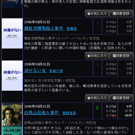
悪魔の種が蘇る―新井老人の言葉に映画監督の五城賀津雄は息をのん
だ。
お気に入り
読書登録
1986年08月01日
-
0.00pt
0件
0.00pt
0件
鎌倉流鏑馬殺人事件
斎藤栄
0.00pt
0件
鎌倉流鏑馬殺人事件 (カッパ・ノベルス) / 光文社
神奈川県警二階堂警部の妻でタロット占いの名手日美子は、友人の芳
乃が鎌倉・小町通りに開いた中国料理店〈流鏑馬〉に招待された。
お気に入り
読書登録
1986年08月01日
-
0.00pt
0件
0.00pt
0件
消せない女
多岐川恭
0.00pt
0件
消せない女 (光文社文庫) / 光文社
鴨池信夫は売れない作曲家。彼には、鴨池商事を経営している女性実
業家の徳子という猛妻がいる。
お気に入り
読書登録
1986年08月01日
C
6.17pt
6件
5.79pt
67件
白馬山荘殺人事件
東野圭吾
3.79pt
48件
白馬山荘殺人事件 (カッパ・ノベルス) / 光文社
大学3年生の原ナオコは、1年前の冬、『マリア様はいつ帰るのか?』
という謎のハガキを残して自殺した兄・公一の死に疑惑を抱いてい