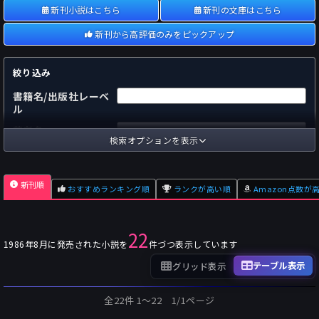
新刊小説はこちら
新刊の文庫はこちら
新刊から高評価のみをピックアップ
絞り込み
書籍名/出版社レーベ
ル
著者名
検索オプションを表示
国内
海外
あらすじ
新刊順
おすすめランキング順
ランクが高い順
Amazon点数が
出版社
～
pp.
ページ数
22
単行本
文庫本
フォーマット
1986年8月に発売された小説を
件づつ表示しています
～
Pt
オスダメ点数
テーブル表示
グリッド表示
～
Pt
潜在点数
全22件 1〜22 1/1ページ
～
Pt
Amazon点数