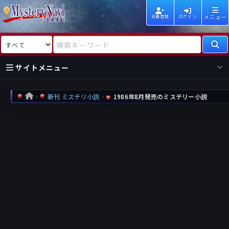
メニュー
会員登録
ログイン
検索対象
検索キーワード
サイトメニュー
国内
海外
新着
新刊
新刊 ミステリ小説
1986年8月発売のミステリー小説
HOME
作家
作家
レビュー
情報
国内
海外
受賞
新刊
ランキング
ランキング
作品
文庫
本日話題
情報
シリーズ
新刊
作品
まとめ
作品
高評価
近況話題
タグ
ランダム表示
要望
作品
一覧