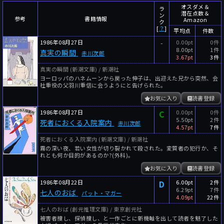
～
件
レビュー数
オスダメ＆
ラ
潜在点数＆
ン
参考
書籍情報
Amazon
～
人
読者数
ク
[
？
]
平均点
件数
年代
1986年08月27日
-
0.00pt
0件
8.00pt
1件
真実の瞬間
赤川次郎
年代と月の範囲
先月以降
今月以降
3.67pt
3件
真実の瞬間 (新潮文庫) / 新潮社
年
月
ヨーロッパのハネムーンから戻った伸子は、出迎えた兄から突然、会
～
社重役の父羽川重信に会うようにと告げられた。
年
月
お気に入り
読書登録
1986年08月27日
C
0.00pt
0件
細かく検索
5.50pt
2件
死者におくる入院案内
赤川次郎
4.57pt
7件
絞り込みリセット
死者におくる入院案内 (新潮文庫) / 新潮社
霧の深い夜、若い女性が切り裂かれて殺された。変質者の犯行か、そ
れとも何か目的があるのか?(外科)。
お気に入り
読書登録
1986年08月22日
D
6.00pt
2件
6.29pt
7件
七人のおば
パット・マガー
4.09pt
22件
七人のおば (創元推理文庫) / 東京創元社
被害者捜し、探偵捜し、と一作ごとに新機軸を出して読者を魅了した