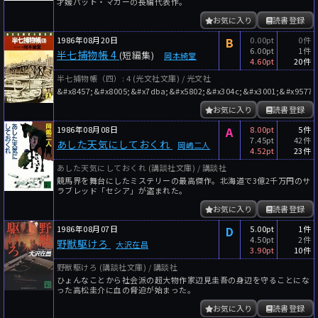
才媛パット・マガーの長編代表作。
お気に入り
読書登録
1986年08月20日
B
0.00pt
0件
6.00pt
1件
半七捕物帳 4
(短編集)
岡本綺堂
4.60pt
20件
半七捕物帳（四）: 4 (光文社文庫) / 光文社
&#x8457;&#x8005;&#x7dba;&#x5802;&#x304c;&#x3001;&#x9577;
お気に入り
読書登録
1986年08月08日
A
8.00pt
5件
7.45pt
42件
あした天気にしておくれ
岡嶋二人
4.52pt
23件
あした天気にしておくれ (講談社文庫) / 講談社
競馬界を舞台にしたミステリーの最高傑作。北海道で3億2千万円のサ
ラブレッド「セシア」が盗まれた。
お気に入り
読書登録
1986年08月07日
D
5.00pt
1件
4.50pt
2件
野獣駆けろ
大沢在昌
3.90pt
10件
野獣駆けろ (講談社文庫) / 講談社
ひょんなことから社会派の超大物作家辺見圭吾の身辺を守ることにな
った高松圭介に血の脅迫が始まった。
お気に入り
読書登録