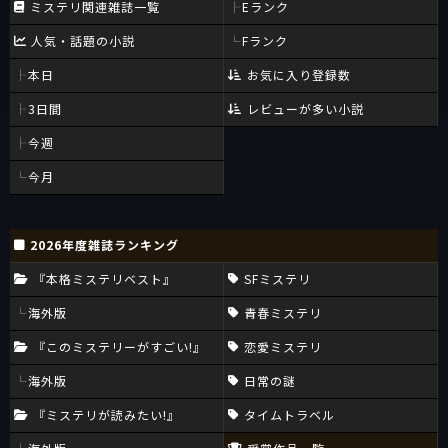
ミステリ関連雑誌一覧
Eランク
人気・話題の小説
Fランク
本日
お気に入り登録数
3日間
レビューが多い小説
今週
今月
2026年度雑誌ランキング
『本格ミステリベスト』
SFミステリ
海外版
青春ミステリ
『このミステリーがすごい!』
恋愛ミステリ
海外版
日常の謎
『ミステリが読みたい!』
タイムトラベル