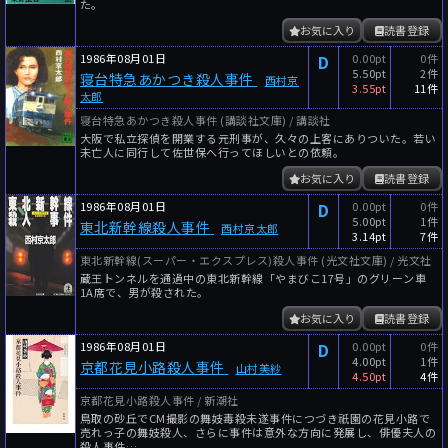
た。
お気に入り
読書登録
1986年08月01日
D
0.00pt
0件
5.50pt
2件
寝台特急あかつき殺人事件
西村京
3.55pt
11件
太郎
寝台特急あかつき殺人事件 (講談社文庫) / 講談社
大阪で私立探偵を開業する元刑事が、久々の上客にありついた。若い
未亡人に同行して佐世保へ行ってほしいとの依頼。
お気に入り
読書登録
1986年08月01日
D
0.00pt
0件
5.00pt
1件
東北新幹線殺人事件
西村京太郎
3.14pt
7件
東北新幹線(スーパー・エクスプレス)殺人事件 (光文社文庫) / 光文社
蔵王トンネルを通過中の東北新幹線「やまびこ17号」のグリーン車
1A席で、男が殺された。
お気に入り
読書登録
1986年08月01日
D
0.00pt
0件
4.00pt
1件
京都花見小路殺人事件
山村美紗
4.50pt
4件
京都花見小路殺人事件 / 新潮社
鳥取の砂丘でCM撮影の舞妓毒殺未遂事件につづき祇園の花見小路で
売れっ子の舞妓殺人、さらに事件は意外な方向に発展し、俳優夫人の
殺人事件…。