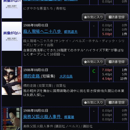
0.00pt
0件
にぎやかな悪霊たち / 青樹社
お気に入り
読書登録
1986年08月01日
-
0.00pt
0件
0.00pt
0件
殺人現場へ二十八歩
都筑道夫
5.00pt
1件
殺人現場へ二十八歩 (サンケイ・ノベルズ―ホテル・ディック・シリ
ーズ) / サンケイ出版
台東区西浅草にできた28階建てのホテル“ハイライズ下町”が華ばな
しくオープンして10日目―。
お気に入り
読書登録
1986年08月01日
C
7.00pt
1件
5.40pt
5件
標的走路
(短編集)
大沢在昌
4.54pt
13件
標的走路 (双葉文庫) / 双葉社
嵐の軽井沢を舞台に国際謀略の渦中に挑む若き探偵!佐久間公の本業
は失踪人探し。
お気に入り
読書登録
1986年08月01日
-
0.00pt
0件
0.00pt
0件
奥秩父狐火殺人事件
梶龍雄
0.00pt
0件
奥秩父狐火殺人事件 (講談社ノベルス) / 講談社