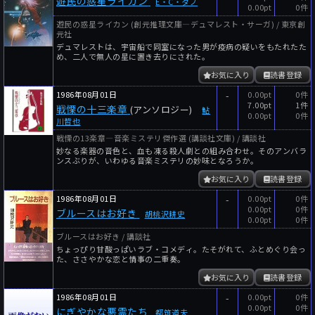
遊民の惑星ライカン
E・C・タブ
0.00pt
0件
遊民の惑星ライカン (創元推理文庫―デュマレスト・サーガ) / 東京創
元社
デュマレストは、宇宙船で同室になった男が疫病の疑いをもたれたた
め、二人で無人の星に置き去りにされた。
お気に入り
読書登録
1986年08月01日
-
0.00pt
0件
7.00pt
1件
戦慄の十三楽章
(アンソロジー)
鮎
0.00pt
0件
川哲也
戦慄の13楽章―音楽ミステリ傑作選 (講談社文庫) / 講談社
妙なる楽器の音色と、血も凍る殺人劇との組み合わせ。そのアンバラ
ンスぶりが、いわゆる音楽ミステリの妙味となろうか。
お気に入り
読書登録
1986年08月01日
-
0.00pt
0件
0.00pt
0件
ブルースはお好き
胡桃沢耕史
0.00pt
0件
ブルースはお好き / 講談社
ちょっぴり甘酸っぱいラブ・コメディ。たそがれて、ふとめぐり会っ
た、ささやかな恋と情事の二重奏。
お気に入り
読書登録
1986年08月01日
-
0.00pt
0件
0.00pt
0件
にぎやかな悪霊たち
都筑道夫