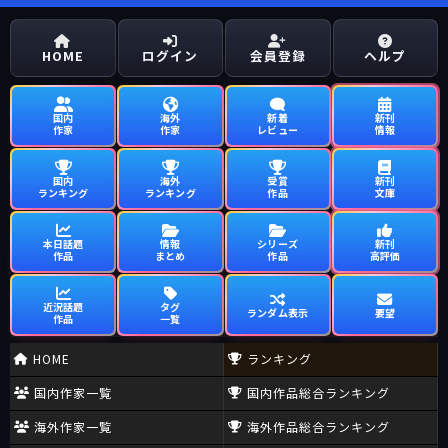
HOME
ログイン
会員登録
ヘルプ
国内
海外
新着
新刊
作家
作家
レビュー
情報
国内
海外
受賞
新刊
ランキング
ランキング
作品
文庫
本日話題
情報
シリーズ
新刊
作品
まとめ
作品
高評価
近況話題
タグ
ランダム表示
要望
作品
一覧
HOME
ランキング
国内作家一覧
国内作品総合ランキング
海外作家一覧
海外作品総合ランキング