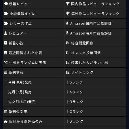
新着レビュー
国内作品レビューランキング
小説情報まとめ
海外作品レビューランキング
シリーズ作品
Amazon国内作品高評価
レビュアー
Amazon海外作品高評価
新着小説
総合閲覧回数
最近閲覧された小説
オススメ投票回数
小説をランダムに表示
読書した人が多い小説
新刊情報
サイトランク
今月(8月)発売
Sランク
先月(7月)発売
Aランク
先々月(6月)発売
Bランク
新刊の文庫
Cランク
新刊から高評価のみ
Dランク