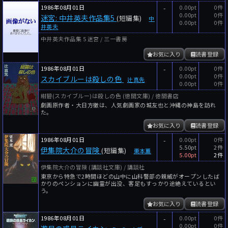
1986年08月01日
-
0.00pt
0件
0.00pt
0件
迷宮: 中井英夫作品集5
(短編集)
中
0.00pt
0件
井英夫
中井英夫作品集 5 迷宮 / 三一書房
お気に入り
読書登録
1986年08月01日
-
0.00pt
0件
0.00pt
0件
スカイブルーは殺しの色
辻真先
0.00pt
0件
紺碧(スカイブルー)は殺しの色 (徳間文庫) / 徳間書店
劇画原作者・大日方徹は、人気劇画家の城友也と沖縄の神島を訪れ
た。
お気に入り
読書登録
1986年08月01日
-
0.00pt
0件
5.50pt
2件
伊集院大介の冒険
(短編集)
栗本薫
5.00pt
2件
伊集院大介の冒険 (講談社文庫) / 講談社
東京から特急で2時間ほどの山中に山科警部の親威がオープンしたば
かりのペンションに幽霊が出没、客足もすっかり途絶えているとい
う。
お気に入り
読書登録
1986年08月01日
-
0.00pt
0件
0.00pt
0件