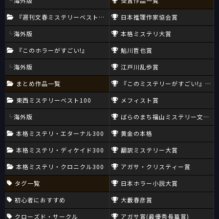
海外版
受賞作品一覧
『週刊文春ミステリーベスト10』
日本推理作家協会賞
海外版
本格ミステリ大賞
『このホラーがすごい!』
鮎川哲也賞
海外版
江戸川乱歩賞
まとめ作品一覧
『このミステリーがすごい!』大賞
東西ミステリーベスト100
メフィスト賞
海外版
ばらのまち福山ミステリー文学新
本格ミステリ・エターナル300
黄金の本格
本格ミステリ・ディケイド300
翻訳ミステリー大賞
本格ミステリ・クロニクル300
アガサ・クリスティー賞
タグ一覧
日本ホラー小説大賞
初心者におすすめ
大藪春彦賞
クローズド・サークル
アガサ賞(最優秀長篇賞)