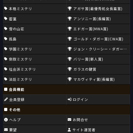
本格ミステリ
アガサ賞(最優秀処女長篇賞)
密室
アンソニー賞(長編賞)
雪の山荘
エドガー賞(MWA賞)
孤島
ゴールド・ダガー賞(CWA賞)
学園ミステリ
ジョン・クリーシー・ダガー賞(CW
倒叙ミステリ
バリー賞(新人賞)
社会派ミステリ
ガラスの鍵賞
法廷ミステリ
マカヴィティ賞(長編賞)
会員機能
会員登録
ログイン
その他
ヘルプ
お問合せ
要望
サイト運営者