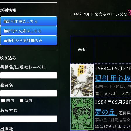
や行
や
ヤ行
ゆ
ヤ
よ
ユ
ヨ
新刊情報
ら行
ら
り
ラ行
る
ラ
れ
リ
ろ
ル
レ
ロ
1984年9月に発売された小説を
新刊小説はこちら
わ行
わ
ワ行
ワ
新刊の文庫はこちら
新刊から高評価のみ
参考
絞り込み
書籍名/出版社レーベル
1984年09月27
孤剣 用心
著者名
孤剣―用心棒日月抄 
国内
海外
1984年09月26
夢の丘
あらすじ
(短編集
夢の丘 (創元推理文
空にはすさまじい
出版社