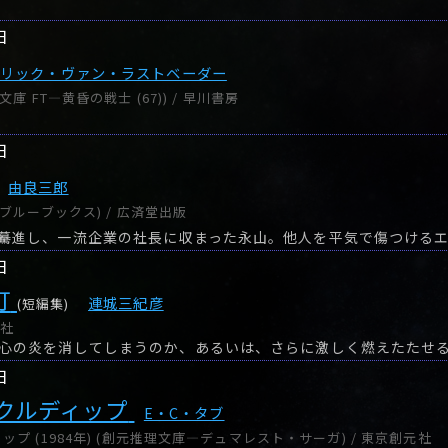
日
エリック・ヴァン・ラストベーダー
庫 FT―黄昏の戦士 (67)) / 早川書房
日
由良三郎
ブルーブックス) / 広済堂出版
日
灯
連城三紀彦
(短編集)
談社
心の炎を消してしまうのか、あるいは、さらに激しく燃えたたせ
日
クルディップ
E・C・タブ
プ (1984年) (創元推理文庫―デュマレスト・サーガ) / 東京創元社