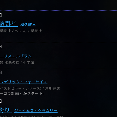
日
訪問者
和久峻三
講談社ノベルス) / 講談社
日
モーリス・ルブラン
) 水晶の栓 / 小学館
日
フレデリック・フォーサイス
海外ベストセラー・シリーズ) / 角川書店
ーロラ計画〉がスタート。
日
誇り
ジェイムズ・クラムリー
年) (Hayakawa novels) / 早川書房