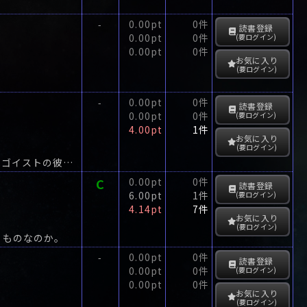
0.00pt
0件
-
読書登録
0.00pt
0件
(要ログイン)
0.00pt
0件
お気に入り
(要ログイン)
0.00pt
0件
-
読書登録
0.00pt
0件
(要ログイン)
4.00pt
1件
お気に入り
(要ログイン)
エリートコースを驀進し、一流企業の社長に収まった永山。他人を平気で傷つけるエゴイストの彼に、突然旧友の梶田が尋ねてきた。
C
0.00pt
0件
読書登録
6.00pt
1件
(要ログイン)
4.14pt
7件
お気に入り
(要ログイン)
るものなのか。
0.00pt
0件
-
読書登録
0.00pt
0件
(要ログイン)
0.00pt
0件
お気に入り
(要ログイン)