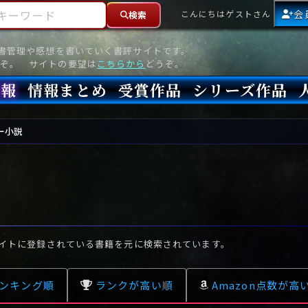
ーワード
会
こんにちはゲストさん
検索
読書管理や感想を書いていく書評サイトです。
ぞ。 サイトの要望は
こちらから
どうぞ。
情報
情報まとめ
受賞作品
シリーズ作品
情報
新刊
高評価
8月)発売
7月)発売
(6月)発売
『本格ミステリベスト』2026年版
『本格ミステリベスト』(海外)
『このミステリーがすごい!』2026年版
『このミステリーがすごい!』(海外)
『ミステリが読みたい!』2026年版
『ミステリが読みたい!』(海外)
『週刊文春ミステリーベスト10』2025年版
『週刊文春ミステリーベスト10』(海外)
本格ミステリ・エターナル300
本格ミステリ・ディケイド300
本格ミステリ・クロニクル300
ミステリー・リーグ
東西ミステリーベスト100 2012年版(国内)
東西ミステリーベスト100 2012年版(海外)
日本推理作家協会賞
本格ミステリ大賞
鮎川哲也賞
横溝正史ミステリ大賞
江戸川乱歩賞
メフィスト賞
『このミステリーがすごい!』大賞
アンソニー賞(長編賞)
エドガー賞(MWA賞)
ゴールド・ダガー賞(CWA賞)
バリー賞(長編賞)
ガラスの鍵賞
その他をもっとみる
その他をもっとみる
ー小説
イトに登録されている書籍を元に検索されています。
ンキング順
ランクが高い順
Amazon点数が高