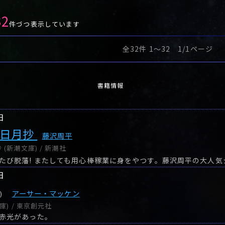
32
件づつ表示しています
全32件 1〜32 1/1ページ
書籍情報
日
棒日月抄
藤沢周平
(新潮文庫) / 新潮社
日
アーサー・マッケン
)
庫) / 東京創元社
赤光があった。