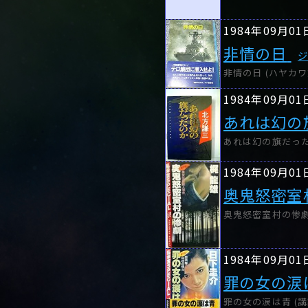
1984年09月01
非情の日
ジ
非情の日 (ハヤカワ文
1984年09月01
あれは幻の
あれは幻の旗だったのか
1984年09月01
奥鬼怒密室
奥鬼怒密室村の惨劇 
1984年09月01
罪の女の涙
罪の女の涙は青 (講