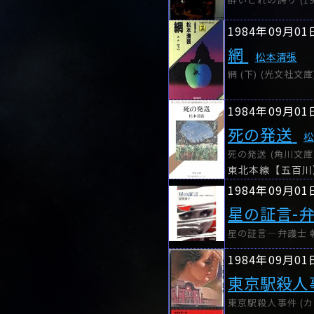
1984年09月01
網
松本清張
網 (下) (光文社文庫
1984年09月01
死の発送
死の発送 (角川文庫 (
東北本線【五百川
1984年09月01
星の証言-
星の証言―弁護士 朝吹
1984年09月01
東京駅殺人
東京駅殺人事件 (カ