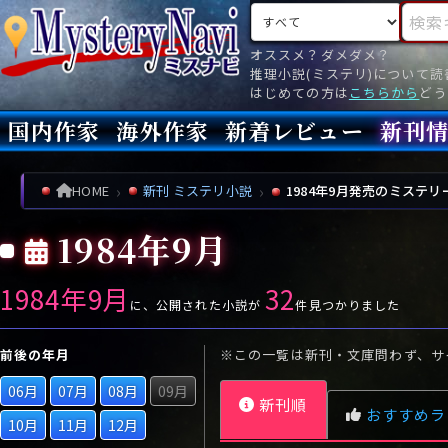
検索対象
検索キ
オススメ？ダメダメ？
推理小説(ミステリ)について
はじめての方は
こちらから
どう
国内作家
海外作家
新着レビュー
新刊
新刊
文庫
新刊
今月(
先月(
先々月
あ行
あ
い
ア行
う
ア
え
イ
お
ウ
エ
オ
HOME
新刊 ミステリ小説
1984年9月発売のミステリ
か行
か
き
カ行
く
カ
け
キ
こ
ク
ケ
コ
1984年9月
さ行
さ
し
サ行
す
サ
せ
シ
そ
ス
セ
ソ
1984年9月
32
た行
た
ち
タ行
つ
タ
て
チ
と
ツ
テ
ト
に、公開された小説が
件見つかりました
な行
な
に
ナ行
ぬ
ナ
ね
ニ
の
ヌ
ネ
ノ
前後の年月
※この一覧は新刊・文庫問わず、サ
は行
は
ひ
ハ行
ふ
ハ
へ
ヒ
ほ
フ
ヘ
ホ
06月
07月
08月
09月
新刊順
ま行
ま
み
マ行
む
マ
め
ミ
も
ム
メ
モ
おすすめラ
10月
11月
12月