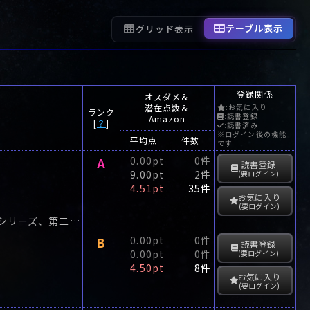
テーブル表示
グリッド表示
登録関係
オスダメ＆
潜在点数＆
:お気に入り
ランク
:読書登録
Amazon
[
？
]
:読書済み
※ログイン後の機能
平均点
件数
です
A
0.00pt
0件
読書登録
9.00pt
2件
(要ログイン)
4.51pt
35件
お気に入り
(要ログイン)
青江又八郎、ふたたび脱藩! またしても用心棒稼業に身をやつす。藤沢周平の大人気シリーズ、第二弾。
B
0.00pt
0件
読書登録
0.00pt
0件
(要ログイン)
4.50pt
8件
お気に入り
(要ログイン)