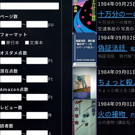
1984年09月25
十万分の一
ページ数
十万分の一の偶然 (文
～
pp.
フォーマット
1984年09月02
単行本
文庫本
偽証法廷
オスダメ点数
偽証法廷 現代版”薮
～
Pt
潜在点数
1984年09月01
～
Pt
ちょっと殺
Amazon点数
ちょっと殺人を (講談
～
Pt
1984年09月01
レビュー数
火の接吻
～
件
火の接吻 (講談社ノベ
読者数
～
人