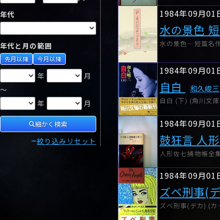
1984年09月01
年代
水の景色 
水の景色―短篇名作
年代と月の範囲
先月以降
今月以降
1984年09月01
年
月
自白
和久峻三
～
自白 (下) (角川文庫 
年
月
1984年09月01
細かく検索
鼓狂言 人
絞り込みリセット
人形佐七捕物帳全集〈1
1984年09月01
ズベ刑事(デ
ズベ刑事(デカ) (カ