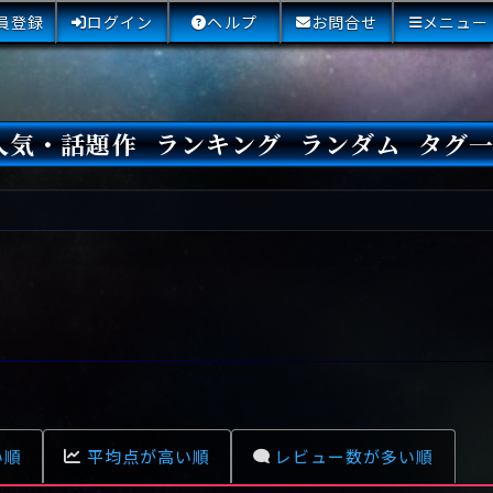
員登録
ログイン
ヘルプ
お問合せ
メニュー
人気・話題作
ランキング
ランダム
タグ
本日
3日間
今週
今月
最近閲覧された小説
国内総合ランキング
海外総合ランキング
Amazon国内作品高評価
Amazon海外作品高評価
国内作品高評価
海外作品高評価
閲覧回数
オススメ投票回数
読書した人が多い小説
サイトランク
Sランク
Aランク
Bランク
Cランク
Dランク
Eランク
Fランク
初心者におすすめ
クローズド・サー
本格ミステリ
青春ミステリ
学園ミステリ
日常の謎
SFミステリ
倒叙ミステリ
警察小説
映画化
ドラマ化
その他をもっとみ
い順
平均点が高い順
レビュー数が多い順