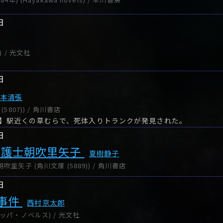
日
) / 光文社
日
松本清張
5807)) / 角川書店
】駅近くの草むらで、死体入りトランクが発見された。
日
弁護士朝吹里矢子
夏樹静子
里矢子 (角川文庫 (5889)) / 角川書店
日
事件
西村京太郎
ッパ・ノベルス) / 光文社