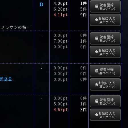
D
4.00pt
1件
読書登録
6.20pt
5件
(要ログイン)
4.11pt
9件
お気に入り
(要ログイン)
交通事故の写真の裏に何かある！？そこにかすかな犯罪のにおいを嗅ぎとり、報道カメラマンの特殊な生態をあばいて、現代社会のメカニズムを告発する長篇ミステリー
0.00pt
0件
-
読書登録
7.00pt
1件
(要ログイン)
0.00pt
0件
お気に入り
(要ログイン)
0.00pt
0件
-
読書登録
0.00pt
0件
(要ログイン)
家協会
0.00pt
0件
お気に入り
(要ログイン)
0.00pt
0件
-
読書登録
5.00pt
1件
(要ログイン)
4.67pt
3件
お気に入り
(要ログイン)