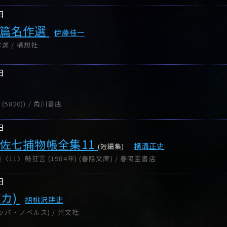
日
短篇名作選
伊藤桂一
選 / 構想社
日
(5820)) / 角川書店
日
形佐七捕物帳全集11
横溝正史
(短編集)
1〉鼓狂言 (1984年) (春陽文庫) / 春陽堂書店
日
カ)
胡桃沢耕史
ッパ・ノベルス) / 光文社