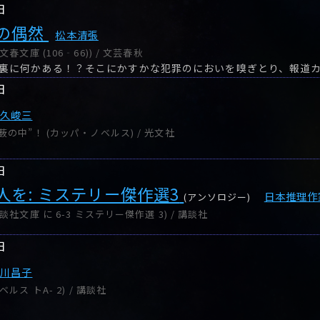
日
の偶然
松本清張
春文庫 (106‐66)) / 文芸春秋
日
和久峻三
の中”！ (カッパ・ノベルス) / 光文社
日
人を: ミステリー傑作選3
日本推理作
(アンソロジー)
社文庫 に 6-3 ミステリー傑作選 3) / 講談社
日
戸川昌子
ルス トA- 2) / 講談社