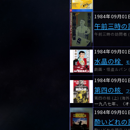
1984年09月01
午前三時の
午前三時の訪問者 (
1984年09月01
水晶の栓
劇画・怪盗ルパン (5
1984年09月01
第四の核
第四の核 (上) (
一九八七年、〈オ
1984年09月01
酔いどれの
酔いどれの誇り (1984