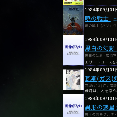
1984年09月01
暁の戦士
暁の戦士 (ハヤカワ文
1984年09月01
黒白の幻影
黒白の幻影 (広済堂
1984年09月01
瓦斯(ガス)
瓦斯(ガス)灯 / 講
歳月は、人を恋う
1984年09月01
異形の惑星
異形の惑星クルディッ