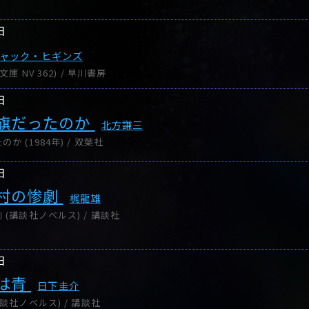
日
ャック・ヒギンズ
庫 NV 362) / 早川書房
日
旗だったのか
北方謙三
 (1984年) / 双葉社
日
村の惨劇
梶龍雄
(講談社ノベルス) / 講談社
日
は青
日下圭介
談社ノベルス) / 講談社