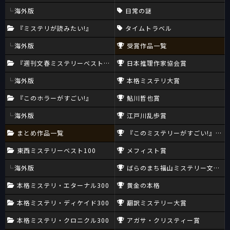
海外版
日常の謎
『ミステリが読みたい!』
タイムトラベル
海外版
受賞作品一覧
『週刊文春ミステリーベスト10』
日本推理作家協会賞
海外版
本格ミステリ大賞
『このホラーがすごい!』
鮎川哲也賞
海外版
江戸川乱歩賞
まとめ作品一覧
『このミステリーがすごい!』大賞
東西ミステリーベスト100
メフィスト賞
海外版
ばらのまち福山ミステリー文学新
本格ミステリ・エターナル300
黄金の本格
本格ミステリ・ディケイド300
翻訳ミステリー大賞
本格ミステリ・クロニクル300
アガサ・クリスティー賞