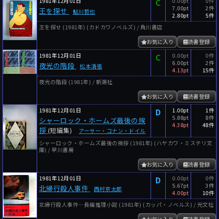
1981年12月01日
C
0.00pt
0件
7.00pt
2件
王を探せ
鮎川哲也
2.80pt
5件
王を探せ (1981年) (カドカワノベルズ) / 角川書店
お気に入り
読書登録
1981年12月01日
C
0.00pt
0件
6.00pt
2件
夜光の階段
松本清張
4.13pt
15件
夜光の階段 (1981年) / 新潮社
お気に入り
読書登録
1981年12月01日
D
1.00pt
1件
5.88pt
8件
シャーロック・ホームズ最後の挨
4.38pt
48件
拶
(短編集)
アーサー・コナン・ドイル
シャーロック・ホームズ最後の挨拶 (1981年) (ハヤカワ・ミステリ文
庫) / 早川書房
お気に入り
読書登録
1981年12月01日
D
0.00pt
0件
5.67pt
3件
北帰行殺人事件
西村京太郎
4.00pt
10件
北帰行殺人事件―長編推理小説 (1981年) (カッパ・ノベルス) / 光文社