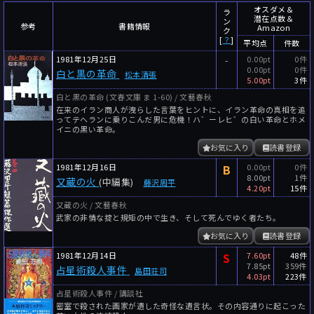
～
件
レビュー数
オスダメ＆
ラ
潜在点数＆
ン
参考
書籍情報
Amazon
～
人
読者数
ク
[
？
]
平均点
件数
年代
1981年12月25日
-
0.00pt
0件
0.00pt
0件
白と黒の革命
松本清張
年代と月の範囲
先月以降
今月以降
5.00pt
3件
白と黒の革命 (文春文庫 ま 1-60) / 文藝春秋
年
月
在来のイラン商人が洩らした言葉をヒントに、イラン革命の真相を追
～
ってテヘランに乗りこんだ男に危機！ハ゛ーレヒ゛の白い革命とホメ
イニの黒い革命。
年
月
お気に入り
読書登録
細かく検索
1981年12月16日
B
0.00pt
0件
8.00pt
1件
又蔵の火
(中編集)
藤沢周平
絞り込みリセット
4.20pt
15件
又蔵の火 / 文藝春秋
武家の非情な掟と規矩の中で生き、そして死んでゆく者たち。
お気に入り
読書登録
1981年12月14日
S
7.60pt
48件
7.85pt
359件
占星術殺人事件
島田荘司
4.03pt
223件
占星術殺人事件 / 講談社
密室で殺された画家が遺した奇怪な遺言状。その内容通りに起こった