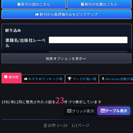
新刊小説はこちら
新刊の文庫はこちら
新刊から高評価のみをピックアップ
絞り込み
書籍名/出版社レーベ
ル
著者名
検索オプションを表示
国内
海外
あらすじ
新刊順
おすすめランキング順
ランクが高い順
Amazon点数が
出版社
～
pp.
ページ数
23
単行本
文庫本
フォーマット
1981年12月に発売された小説を
件づつ表示しています
～
Pt
オスダメ点数
テーブル表示
グリッド表示
～
Pt
潜在点数
全23件 1〜23 1/1ページ
～
Pt
Amazon点数