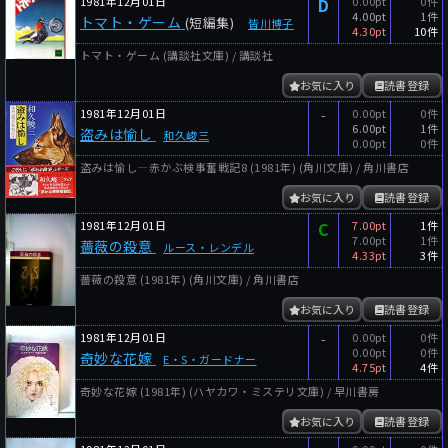
1981年12月01日
D
0.00pt
0件
4.00pt
1件
トマト・ゲーム
(短編集)
皆川博子
4.30pt
10件
トマト・ゲーム (講談社文庫) / 講談社
お気に入り
読書登録
1981年12月01日
-
0.00pt
0件
6.00pt
1件
盗みは愉し
和久峻三
0.00pt
0件
盗みは愉し―赤かぶ検事奮戦記8 (1981年) (角川文庫) / 角川書店
お気に入り
読書登録
1981年12月01日
C
7.00pt
1件
7.00pt
1件
薔薇の殺意
ルース・レンデル
4.33pt
3件
薔薇の殺意 (1981年) (角川文庫) / 角川書店
お気に入り
読書登録
1981年12月01日
-
0.00pt
0件
0.00pt
0件
奇妙な花嫁
E・S・ガードナー
4.75pt
4件
奇妙な花嫁 (1981年) (ハヤカワ・ミステリ文庫) / 早川書房
お気に入り
読書登録