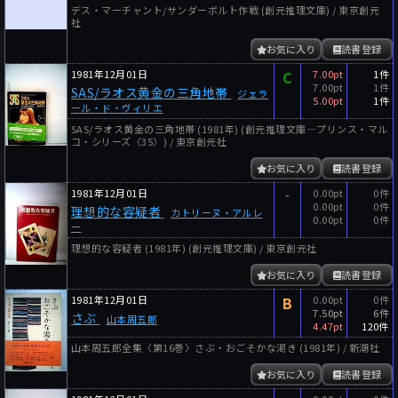
デス・マーチャント/サンダーボルト作戦 (創元推理文庫) / 東京創元
社
お気に入り
読書登録
1981年12月01日
C
7.00pt
1件
7.00pt
1件
SAS/ラオス黄金の三角地帯
ジェラ
5.00pt
1件
ール・ド・ヴィリエ
SAS/ラオス黄金の三角地帯 (1981年) (創元推理文庫―プリンス・マル
コ・シリーズ〈35〉) / 東京創元社
お気に入り
読書登録
1981年12月01日
-
0.00pt
0件
0.00pt
0件
理想的な容疑者
カトリーヌ・アルレ
0.00pt
0件
ー
理想的な容疑者 (1981年) (創元推理文庫) / 東京創元社
お気に入り
読書登録
1981年12月01日
B
0.00pt
0件
7.50pt
6件
さぶ
山本周五郎
4.47pt
120件
山本周五郎全集〈第16巻〉さぶ・おごそかな渇き (1981年) / 新潮社
お気に入り
読書登録