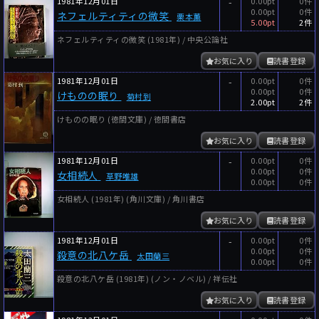
1981年12月01日
-
0.00pt
0件
0.00pt
0件
ネフェルティティの微笑
栗本薫
5.00pt
2件
ネフェルティティの微笑 (1981年) / 中央公論社
お気に入り
読書登録
1981年12月01日
-
0.00pt
0件
0.00pt
0件
けものの眠り
菊村到
2.00pt
2件
けものの眠り (徳間文庫) / 徳間書店
お気に入り
読書登録
1981年12月01日
-
0.00pt
0件
0.00pt
0件
女相続人
草野唯雄
0.00pt
0件
女相続人 (1981年) (角川文庫) / 角川書店
お気に入り
読書登録
1981年12月01日
-
0.00pt
0件
0.00pt
0件
殺意の北八ケ岳
太田蘭三
0.00pt
0件
殺意の北八ケ岳 (1981年) (ノン・ノベル) / 祥伝社
お気に入り
読書登録