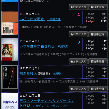
若い女性の連続殺人…。
お気に入り
読書登録
1981年12月01日
A
0.00pt
0件
9.00pt
1件
おごそかな渇き
山本周五郎
4.41pt
17件
山本周五郎全集 第16巻 さぶ・おごそかな渇き / 新潮社
お気に入り
読書登録
1981年12月01日
D
6.00pt
1件
5.50pt
4件
いつか誰かが殺される
赤川次郎
3.00pt
4件
いつか誰かが殺される (1981年) (カドカワノベルズ) / 角川書店
お気に入り
読書登録
1981年12月01日
-
0.00pt
0件
5.00pt
1件
晴のち殺人
(短編集)
佐野洋
0.00pt
0件
晴れのち殺人―自選短篇シリーズ1 (文春文庫 さ 3-6) / 文藝春秋
お気に入り
読書登録
1981年12月01日
-
0.00pt
0件
0.00pt
0件
デス・マーチャント/サンダーボル
0.00pt
0件
ト作戦
ジョゼフ・ローゼンバーガー