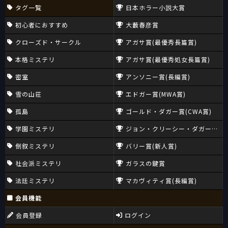
タグ一覧
日本ホラー小説大賞
初心者におすすめ
大藪春彦賞
クローズド・サークル
アガサ賞(最優秀長篇賞)
本格ミステリ
アガサ賞(最優秀処女長篇賞)
密室
アンソニー賞(長編賞)
雪の山荘
エドガー賞(MWA賞)
孤島
ゴールド・ダガー賞(CWA賞)
学園ミステリ
ジョン・クリーシー・ダガー賞(CW
倒叙ミステリ
バリー賞(新人賞)
社会派ミステリ
ガラスの鍵賞
法廷ミステリ
マカヴィティ賞(長編賞)
会員機能
会員登録
ログイン