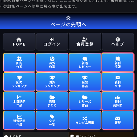
小説の詳細ページを閲覧すると、ここに履歴が表示されます。最近閲覧した
小説詳細ページへ簡単に戻る事が出来ます。
ページの先頭へ
HOME
ログイン
会員登録
ヘルプ
国内
海外
新着
新刊
作家
作家
レビュー
情報
国内
海外
受賞
新刊
ランキング
ランキング
作品
文庫
本日話題
情報
シリーズ
新刊
作品
まとめ
作品
高評価
近況話題
タグ
ランダム表示
要望
作品
一覧
HOME
ランキング