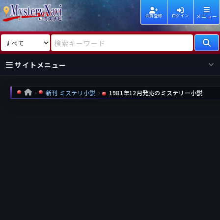
メニュー
会員登録
ログイン
検索対象
検索キーワード
サイトメニュー
国内
海外
新着
新刊
新刊 ミステリ小説
1981年12月発売のミステリー小説
HOME
作家
作家
レビュー
情報
国内
海外
受賞
新刊
ランキング
ランキング
作品
文庫
本日話題
情報
シリーズ
新刊
作品
まとめ
作品
高評価
近況話題
タグ
ランダム表示
要望
作品
一覧