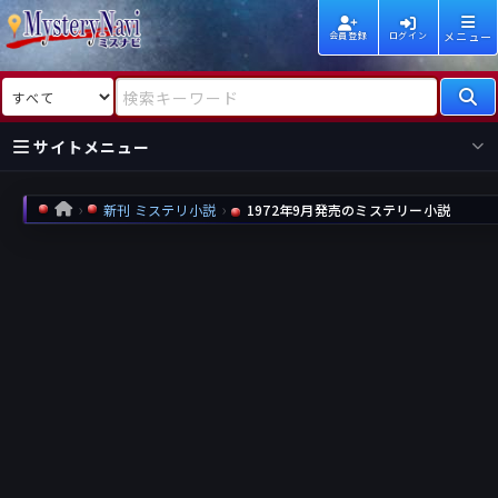
メニュー
会員登録
ログイン
検索対象
検索キーワード
サイトメニュー
国内
海外
新着
新刊
新刊 ミステリ小説
1972年9月発売のミステリー小説
HOME
作家
作家
レビュー
情報
国内
海外
受賞
新刊
ランキング
ランキング
作品
文庫
本日話題
情報
シリーズ
新刊
作品
まとめ
作品
高評価
近況話題
タグ
ランダム表示
要望
作品
一覧