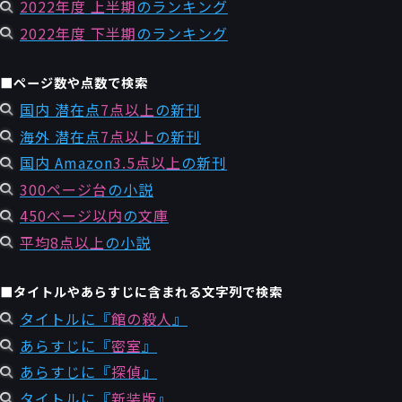
2022年度 上半期
のランキング
2022年度 下半期
のランキング
■ページ数や点数で検索
国内 潜在点
7点以上
の新刊
海外 潜在点
7点以上
の新刊
国内 Amazon
3.5点以上
の新刊
300ページ台
の小説
450ページ以内
の
文庫
平均8点以上
の小説
■タイトルやあらすじに含まれる文字列で検索
タイトルに『
館の殺人
』
あらすじに『
密室
』
あらすじに『
探偵
』
タイトルに『
新装版
』