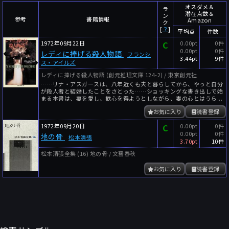
～
件
レビュー数
オスダメ＆
ラ
潜在点数＆
ン
参考
書籍情報
Amazon
～
人
読者数
ク
[
？
]
平均点
件数
年代
1972年09月22日
C
0.00pt
0件
0.00pt
0件
レディに捧げる殺人物語
フランシ
年代と月の範囲
先月以降
今月以降
3.44pt
9件
ス・アイルズ
年
月
レディに捧げる殺人物語 (創元推理文庫 124-2) / 東京創元社
……リナ・アスガースは、八年近くも夫と暮らしてから、やっと自分
～
が殺人者と結婚したことをさとった……ショッキングな書き出しで始
年
月
まる本書は、妻を愛し、歓心を得ようとしながら、妻の心とはうら...
お気に入り
読書登録
細かく検索
1972年09月20日
C
0.00pt
0件
0.00pt
0件
地の骨
絞り込みリセット
松本清張
3.70pt
10件
松本清張全集 (16) 地の骨 / 文藝春秋
お気に入り
読書登録