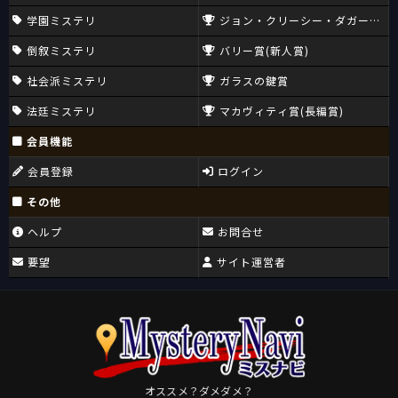
学園ミステリ
ジョン・クリーシー・ダガー賞(CW
倒叙ミステリ
バリー賞(新人賞)
社会派ミステリ
ガラスの鍵賞
法廷ミステリ
マカヴィティ賞(長編賞)
会員機能
会員登録
ログイン
その他
ヘルプ
お問合せ
要望
サイト運営者
オススメ？ダメダメ？