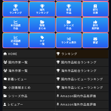
国内
海外
受賞
新刊
ランキング
ランキング
作品
文庫
本日話題
情報
シリーズ
新刊
作品
まとめ
作品
高評価
近況話題
タグ
ランダム表示
要望
作品
一覧
HOME
ランキング
国内作家一覧
国内作品総合ランキング
海外作家一覧
海外作品総合ランキング
新着レビュー
国内作品レビューランキング
小説情報まとめ
海外作品レビューランキング
シリーズ作品
Amazon国内作品高評価
レビュアー
Amazon海外作品高評価