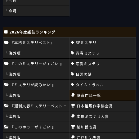
今週
今月
2026年度雑誌ランキング
『本格ミステリベスト』
SFミステリ
海外版
青春ミステリ
『このミステリーがすごい!』
恋愛ミステリ
海外版
日常の謎
『ミステリが読みたい!』
タイムトラベル
海外版
受賞作品一覧
『週刊文春ミステリーベスト10』
日本推理作家協会賞
海外版
本格ミステリ大賞
『このホラーがすごい!』
鮎川哲也賞
海外版
江戸川乱歩賞