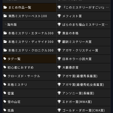
まとめ作品一覧
『このミステリーがすごい!』大賞
東西ミステリーベスト100
メフィスト賞
海外版
ばらのまち福山ミステリー文学新
本格ミステリ・エターナル300
黄金の本格
本格ミステリ・ディケイド300
翻訳ミステリー大賞
本格ミステリ・クロニクル300
アガサ・クリスティー賞
タグ一覧
日本ホラー小説大賞
初心者におすすめ
大藪春彦賞
クローズド・サークル
アガサ賞(最優秀長篇賞)
本格ミステリ
アガサ賞(最優秀処女長篇賞)
密室
アンソニー賞(長編賞)
雪の山荘
エドガー賞(MWA賞)
孤島
ゴールド・ダガー賞(CWA賞)