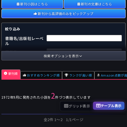
新刊小説はこちら
新刊の文庫はこちら
新刊から高評価のみをピックアップ
絞り込み
書籍名/出版社レーベ
ル
著者名
検索オプションを表示
国内
海外
あらすじ
新刊順
おすすめランキング順
ランクが高い順
Amazon点数が
出版社
～
pp.
ページ数
2
単行本
文庫本
フォーマット
1972年9月に発売された小説を
件づつ表示しています
～
Pt
オスダメ点数
テーブル表示
グリッド表示
～
Pt
潜在点数
全2件 1〜2 1/1ページ
～
Pt
Amazon点数