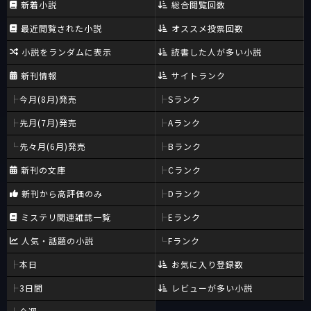
新着小説
総合閲覧回数
最近閲覧された小説
オススメ投票回数
小説をランダムに表示
読書した人が多い小説
新刊情報
サイトランク
今月(8月)発売
Sランク
先月(7月)発売
Aランク
先々月(6月)発売
Bランク
新刊の文庫
Cランク
新刊から高評価のみ
Dランク
ミステリ関連雑誌一覧
Eランク
人気・話題の小説
Fランク
本日
お気に入り登録数
3日間
レビューが多い小説