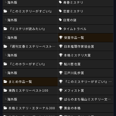
海外版
青春ミステリ
『このミステリーがすごい!』
恋愛ミステリ
海外版
日常の謎
『ミステリが読みたい!』
タイムトラベル
海外版
受賞作品一覧
『週刊文春ミステリーベスト10』
日本推理作家協会賞
海外版
本格ミステリ大賞
『このホラーがすごい!』
鮎川哲也賞
海外版
江戸川乱歩賞
まとめ作品一覧
『このミステリーがすごい!』大賞
東西ミステリーベスト100
メフィスト賞
海外版
ばらのまち福山ミステリー文学新
本格ミステリ・エターナル300
黄金の本格