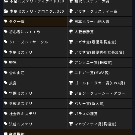
本格ミステリ・ディケイド300
翻訳ミステリー大賞
本格ミステリ・クロニクル300
アガサ・クリスティー賞
タグ一覧
日本ホラー小説大賞
初心者におすすめ
大藪春彦賞
クローズド・サークル
アガサ賞(最優秀長篇賞)
本格ミステリ
アガサ賞(最優秀処女長篇賞)
密室
アンソニー賞(長編賞)
雪の山荘
エドガー賞(MWA賞)
孤島
ゴールド・ダガー賞(CWA賞)
学園ミステリ
ジョン・クリーシー・ダガー賞(CW
倒叙ミステリ
バリー賞(新人賞)
社会派ミステリ
ガラスの鍵賞
法廷ミステリ
マカヴィティ賞(長編賞)
会員機能