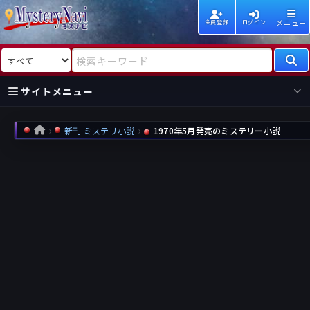
メニュー
会員登録
ログイン
検索対象
検索キーワード
サイトメニュー
国内
海外
新着
新刊
新刊 ミステリ小説
1970年5月発売のミステリー小説
HOME
作家
作家
レビュー
情報
国内
海外
受賞
新刊
ランキング
ランキング
作品
文庫
本日話題
情報
シリーズ
新刊
作品
まとめ
作品
高評価
近況話題
タグ
ランダム表示
要望
作品
一覧