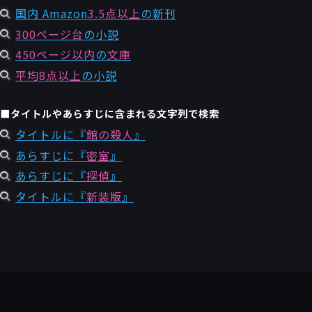
国内 Amazon
3.5点以上
の新刊
300ページ台
の小説
450ページ以内
の
文庫
平均8点以上
の小説
■タイトルやあらすじに含まれる文字列で検索
タイトルに『
館の殺人
』
あらすじに『
密室
』
あらすじに『
探偵
』
タイトルに『
新装版
』