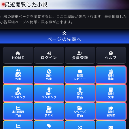
最近閲覧した小説
小説の詳細ページを閲覧すると、ここに履歴が表示されます。最近閲覧した
小説詳細ページへ簡単に戻る事が出来ます。
ページの先頭へ
HOME
ログイン
会員登録
ヘルプ
国内
海外
新着
新刊
作家
作家
レビュー
情報
国内
海外
受賞
新刊
ランキング
ランキング
作品
文庫
本日話題
情報
シリーズ
新刊
作品
まとめ
作品
高評価