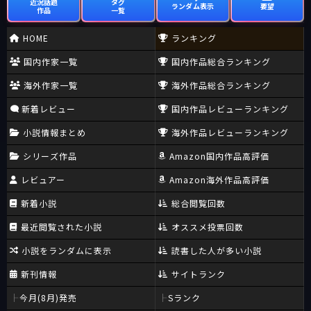
近況話題
タグ
ランダム表示
要望
作品
一覧
HOME
ランキング
国内作家一覧
国内作品総合ランキング
海外作家一覧
海外作品総合ランキング
新着レビュー
国内作品レビューランキング
小説情報まとめ
海外作品レビューランキング
シリーズ作品
Amazon国内作品高評価
レビュアー
Amazon海外作品高評価
新着小説
総合閲覧回数
最近閲覧された小説
オススメ投票回数
小説をランダムに表示
読書した人が多い小説
新刊情報
サイトランク
今月(8月)発売
Sランク