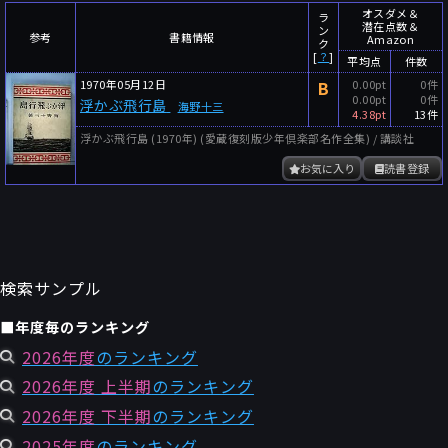
～
件
レビュー数
オスダメ＆
ラ
潜在点数＆
ン
参考
書籍情報
Amazon
～
人
読者数
ク
[
？
]
平均点
件数
年代
1970年05月12日
B
0.00pt
0件
0.00pt
0件
浮かぶ飛行島
海野十三
年代と月の範囲
先月以降
今月以降
4.38pt
13件
浮かぶ飛行島 (1970年) (愛蔵復刻版少年倶楽部名作全集) / 講談社
年
月
～
お気に入り
読書登録
年
月
細かく検索
絞り込みリセット
検索サンプル
■年度毎のランキング
2026年度
のランキング
2026年度 上半期
のランキング
2026年度 下半期
のランキング
2025年度
のランキング