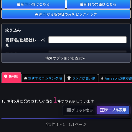
新刊小説はこちら
新刊の文庫はこちら
新刊から高評価のみをピックアップ
絞り込み
書籍名/出版社レーベ
ル
著者名
検索オプションを表示
国内
海外
あらすじ
新刊順
おすすめランキング順
ランクが高い順
Amazon点数が
出版社
～
pp.
ページ数
1
単行本
文庫本
フォーマット
1970年5月に発売された小説を
件づつ表示しています
～
Pt
オスダメ点数
テーブル表示
グリッド表示
～
Pt
潜在点数
全1件 1〜1 1/1ページ
～
Pt
Amazon点数