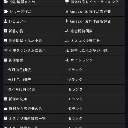
小説情報まとめ
海外作品レビューランキング
シリーズ作品
Amazon国内作品高評価
レビュアー
Amazon海外作品高評価
新着小説
総合閲覧回数
最近閲覧された小説
オススメ投票回数
小説をランダムに表示
読書した人が多い小説
新刊情報
サイトランク
今月(8月)発売
Sランク
先月(7月)発売
Aランク
先々月(6月)発売
Bランク
新刊の文庫
Cランク
新刊から高評価のみ
Dランク
ミステリ関連雑誌一覧
Eランク
人気・話題の小説
Fランク