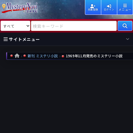
メニュー
会員登録
ログイン
検索対象
検索キーワード
サイトメニュー
国内
海外
新着
新刊
新刊 ミステリ小説
1969年11月発売のミステリー小説
HOME
作家
作家
レビュー
情報
国内
海外
受賞
新刊
ランキング
ランキング
作品
文庫
本日話題
情報
シリーズ
新刊
作品
まとめ
作品
高評価
近況話題
タグ
ランダム表示
要望
作品
一覧