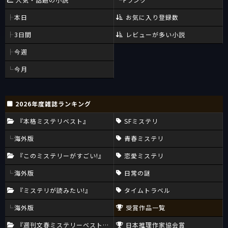
本日
お気に入り登録数
3日間
レビューが多い小説
今週
今月
2026年度雑誌ランキング
『本格ミステリベスト』
SFミステリ
海外版
青春ミステリ
『このミステリーがすごい!』
恋愛ミステリ
海外版
日常の謎
『ミステリが読みたい!』
タイムトラベル
海外版
受賞作品一覧
『週刊文春ミステリーベスト10』
日本推理作家協会賞