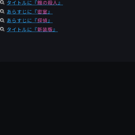
タイトルに『
館の殺人
』
あらすじに『
密室
』
あらすじに『
探偵
』
タイトルに『
新装版
』