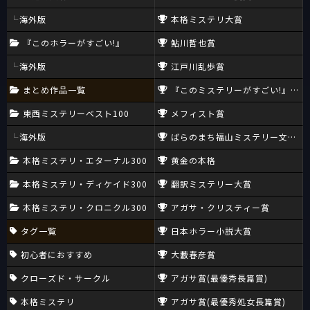
海外版
本格ミステリ大賞
『このホラーがすごい!』
鮎川哲也賞
海外版
江戸川乱歩賞
まとめ作品一覧
『このミステリーがすごい!』大賞
東西ミステリーベスト100
メフィスト賞
海外版
ばらのまち福山ミステリー文学新
本格ミステリ・エターナル300
黄金の本格
本格ミステリ・ディケイド300
翻訳ミステリー大賞
本格ミステリ・クロニクル300
アガサ・クリスティー賞
タグ一覧
日本ホラー小説大賞
初心者におすすめ
大藪春彦賞
クローズド・サークル
アガサ賞(最優秀長篇賞)
本格ミステリ
アガサ賞(最優秀処女長篇賞)