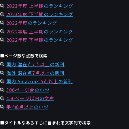
2023年度 上半期
のランキング
2023年度 下半期
のランキング
2022年度
のランキング
2022年度 上半期
のランキング
2022年度 下半期
のランキング
■ページ数や点数で検索
国内 潜在点
7点以上
の新刊
海外 潜在点
7点以上
の新刊
国内 Amazon
3.5点以上
の新刊
300ページ台
の小説
450ページ以内
の
文庫
平均8点以上
の小説
■タイトルやあらすじに含まれる文字列で検索