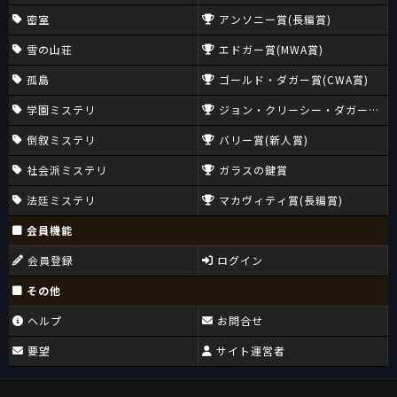
密室
アンソニー賞(長編賞)
雪の山荘
エドガー賞(MWA賞)
孤島
ゴールド・ダガー賞(CWA賞)
学園ミステリ
ジョン・クリーシー・ダガー賞(CW
倒叙ミステリ
バリー賞(新人賞)
社会派ミステリ
ガラスの鍵賞
法廷ミステリ
マカヴィティ賞(長編賞)
会員機能
会員登録
ログイン
その他
ヘルプ
お問合せ
要望
サイト運営者