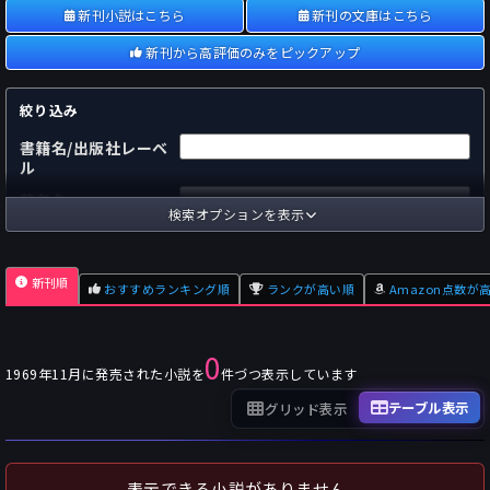
新刊小説はこちら
新刊の文庫はこちら
新刊から高評価のみをピックアップ
絞り込み
書籍名/出版社レーベ
ル
著者名
検索オプションを表示
国内
海外
あらすじ
新刊順
おすすめランキング順
ランクが高い順
Amazon点数が
出版社
～
pp.
ページ数
0
単行本
文庫本
フォーマット
1969年11月に発売された小説を
件づつ表示しています
～
Pt
オスダメ点数
テーブル表示
グリッド表示
～
Pt
潜在点数
～
Pt
Amazon点数
表示できる小説がありません。