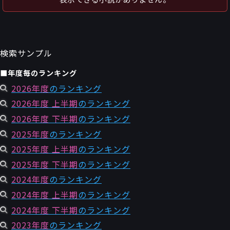
～
件
レビュー数
～
人
読者数
年代
検索サンプル
年代と月の範囲
先月以降
今月以降
■年度毎のランキング
年
月
～
2026年度
のランキング
年
月
2026年度 上半期
のランキング
2026年度 下半期
のランキング
細かく検索
2025年度
のランキング
絞り込みリセット
2025年度 上半期
のランキング
2025年度 下半期
のランキング
2024年度
のランキング
2024年度 上半期
のランキング
2024年度 下半期
のランキング
2023年度
のランキング