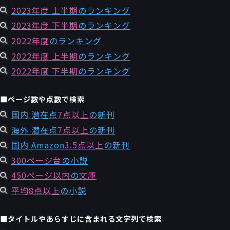
2023年度 上半期
のランキング
2023年度 下半期
のランキング
2022年度
のランキング
2022年度 上半期
のランキング
2022年度 下半期
のランキング
■ページ数や点数で検索
国内 潜在点
7点以上
の新刊
海外 潜在点
7点以上
の新刊
国内 Amazon
3.5点以上
の新刊
300ページ台
の小説
450ページ以内
の
文庫
平均8点以上
の小説
■タイトルやあらすじに含まれる文字列で検索