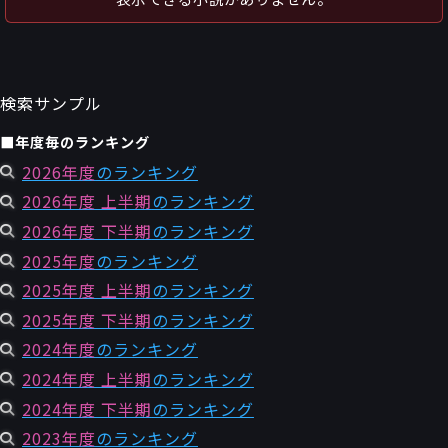
～
件
レビュー数
～
人
読者数
年代
検索サンプル
年代と月の範囲
先月以降
今月以降
■年度毎のランキング
年
月
～
2026年度
のランキング
年
月
2026年度 上半期
のランキング
2026年度 下半期
のランキング
細かく検索
2025年度
のランキング
絞り込みリセット
2025年度 上半期
のランキング
2025年度 下半期
のランキング
2024年度
のランキング
2024年度 上半期
のランキング
2024年度 下半期
のランキング
2023年度
のランキング