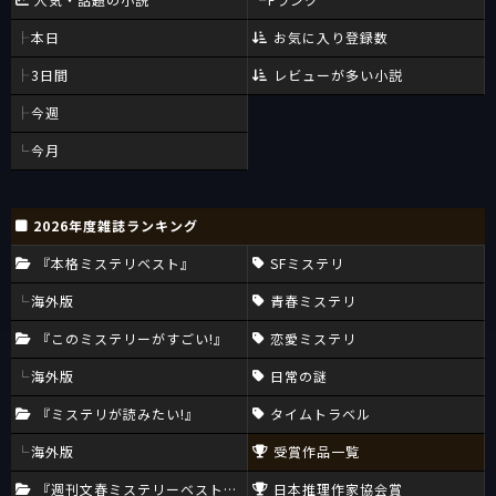
本日
お気に入り登録数
3日間
レビューが多い小説
今週
今月
2026年度雑誌ランキング
『本格ミステリベスト』
SFミステリ
海外版
青春ミステリ
『このミステリーがすごい!』
恋愛ミステリ
海外版
日常の謎
『ミステリが読みたい!』
タイムトラベル
海外版
受賞作品一覧
『週刊文春ミステリーベスト10』
日本推理作家協会賞