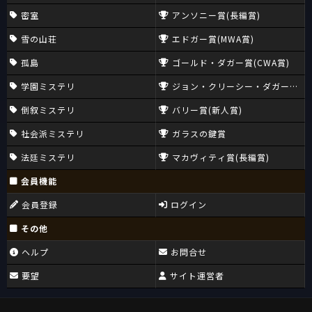
密室
アンソニー賞(長編賞)
雪の山荘
エドガー賞(MWA賞)
孤島
ゴールド・ダガー賞(CWA賞)
学園ミステリ
ジョン・クリーシー・ダガー賞(CW
倒叙ミステリ
バリー賞(新人賞)
社会派ミステリ
ガラスの鍵賞
法廷ミステリ
マカヴィティ賞(長編賞)
会員機能
会員登録
ログイン
その他
ヘルプ
お問合せ
要望
サイト運営者