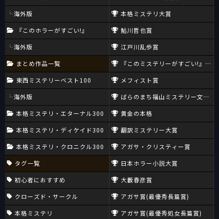
海外版
本格ミステリ大賞
『このホラーがすごい!』
鮎川哲也賞
海外版
江戸川乱歩賞
まとめ作品一覧
『このミステリーがすごい!』大賞
東西ミステリーベスト100
メフィスト賞
海外版
ばらのまち福山ミステリー文学新
本格ミステリ・エターナル300
黄金の本格
本格ミステリ・ディケイド300
翻訳ミステリー大賞
本格ミステリ・クロニクル300
アガサ・クリスティー賞
タグ一覧
日本ホラー小説大賞
初心者におすすめ
大藪春彦賞
クローズド・サークル
アガサ賞(最優秀長篇賞)
本格ミステリ
アガサ賞(最優秀処女長篇賞)