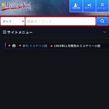
メニュー
会員登録
ログイン
検索対象
検索キーワード
サイトメニュー
国内
海外
新着
新刊
新刊 ミステリ小説
1968年11月発売のミステリー小説
HOME
作家
作家
レビュー
情報
国内
海外
受賞
新刊
ランキング
ランキング
作品
文庫
本日話題
情報
シリーズ
新刊
作品
まとめ
作品
高評価
近況話題
タグ
ランダム表示
要望
作品
一覧