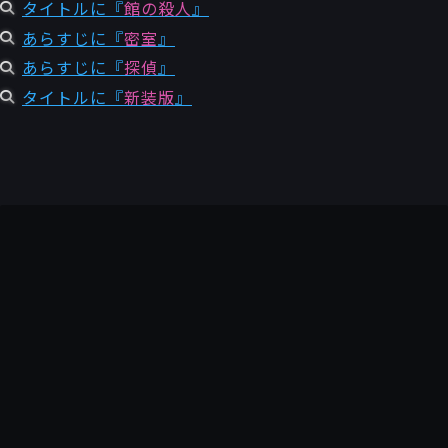
タイトルに『
館の殺人
』
あらすじに『
密室
』
あらすじに『
探偵
』
タイトルに『
新装版
』