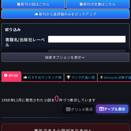
新刊小説はこちら
新刊の文庫はこちら
新刊から高評価のみをピックアップ
絞り込み
書籍名/出版社レーベ
ル
著者名
検索オプションを表示
国内
海外
あらすじ
新刊順
おすすめランキング順
ランクが高い順
Amazon点数が
出版社
～
pp.
ページ数
0
単行本
文庫本
フォーマット
1968年11月に発売された小説を
件づつ表示しています
～
Pt
オスダメ点数
テーブル表示
グリッド表示
～
Pt
潜在点数
～
Pt
Amazon点数
表示できる小説がありません。