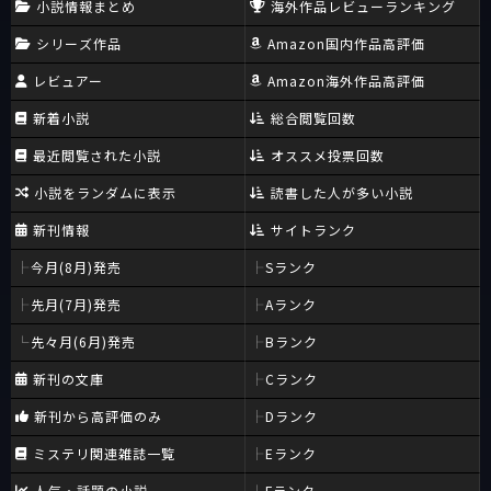
小説情報まとめ
海外作品レビューランキング
シリーズ作品
Amazon国内作品高評価
レビュアー
Amazon海外作品高評価
新着小説
総合閲覧回数
最近閲覧された小説
オススメ投票回数
小説をランダムに表示
読書した人が多い小説
新刊情報
サイトランク
今月(8月)発売
Sランク
先月(7月)発売
Aランク
先々月(6月)発売
Bランク
新刊の文庫
Cランク
新刊から高評価のみ
Dランク
ミステリ関連雑誌一覧
Eランク
人気・話題の小説
Fランク