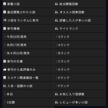
新着小説
総合閲覧回数
最近閲覧された小説
オススメ投票回数
小説をランダムに表示
読書した人が多い小説
新刊情報
サイトランク
今月(8月)発売
Sランク
先月(7月)発売
Aランク
先々月(6月)発売
Bランク
新刊の文庫
Cランク
新刊から高評価のみ
Dランク
ミステリ関連雑誌一覧
Eランク
人気・話題の小説
Fランク
本日
お気に入り登録数
3日間
レビューが多い小説