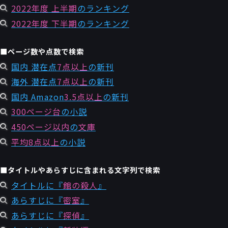
2022年度 上半期
のランキング
2022年度 下半期
のランキング
■ページ数や点数で検索
国内 潜在点
7点以上
の新刊
海外 潜在点
7点以上
の新刊
国内 Amazon
3.5点以上
の新刊
300ページ台
の小説
450ページ以内
の
文庫
平均8点以上
の小説
■タイトルやあらすじに含まれる文字列で検索
タイトルに『
館の殺人
』
あらすじに『
密室
』
あらすじに『
探偵
』