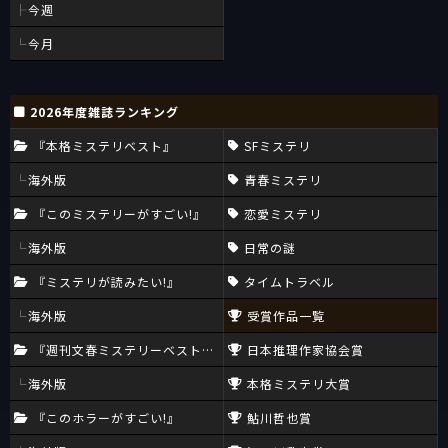
今週
今月
2026年度雑誌ランキング
『本格ミステリベスト』
SFミステリ
海外版
青春ミステリ
『このミステリーがすごい!』
恋愛ミステリ
海外版
日常の謎
『ミステリが読みたい!』
タイムトラベル
海外版
受賞作品一覧
『週刊文春ミステリーベスト10』
日本推理作家協会賞
海外版
本格ミステリ大賞
『このホラーがすごい!』
鮎川哲也賞