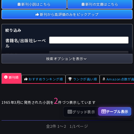
新刊小説はこちら
新刊の文庫はこちら
新刊から高評価のみをピックアップ
絞り込み
書籍名/出版社レーベ
ル
著者名
検索オプションを表示
国内
海外
あらすじ
新刊順
おすすめランキング順
ランクが高い順
Amazon点数が
出版社
～
pp.
ページ数
2
単行本
文庫本
フォーマット
1965年3月に発売された小説を
件づつ表示しています
～
Pt
オスダメ点数
テーブル表示
グリッド表示
～
Pt
潜在点数
全2件 1〜2 1/1ページ
～
Pt
Amazon点数