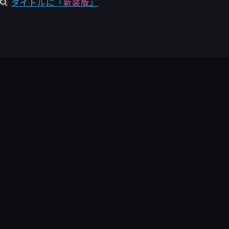
タイトルに『
新装版
』