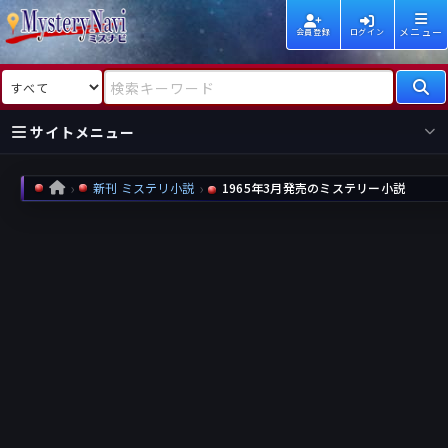
メニュー
会員登録
ログイン
検索対象
検索キーワード
サイトメニュー
国内
海外
新着
新刊
新刊 ミステリ小説
1965年3月発売のミステリー小説
HOME
作家
作家
レビュー
情報
国内
海外
受賞
新刊
ランキング
ランキング
作品
文庫
本日話題
情報
シリーズ
新刊
作品
まとめ
作品
高評価
近況話題
タグ
ランダム表示
要望
作品
一覧