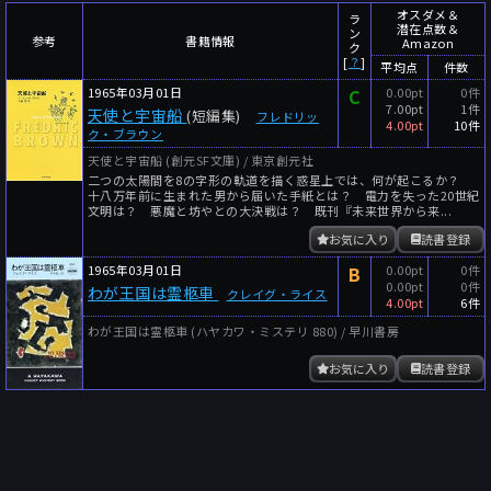
～
件
レビュー数
オスダメ＆
ラ
潜在点数＆
ン
参考
書籍情報
Amazon
～
人
読者数
ク
[
？
]
平均点
件数
年代
1965年03月01日
C
0.00pt
0件
7.00pt
1件
天使と宇宙船
(短編集)
フレドリッ
年代と月の範囲
先月以降
今月以降
4.00pt
10件
ク・ブラウン
年
月
天使と宇宙船 (創元SF文庫) / 東京創元社
二つの太陽間を8の字形の軌道を描く惑星上では、何が起こるか？
～
十八万年前に生まれた男から届いた手紙とは？ 電力を失った20世紀
年
月
文明は？ 悪魔と坊やとの大決戦は？ 既刊『未来世界から来...
お気に入り
読書登録
細かく検索
1965年03月01日
B
0.00pt
0件
0.00pt
0件
わが王国は霊柩車
絞り込みリセット
クレイグ・ライス
4.00pt
6件
わが王国は霊柩車 (ハヤカワ・ミステリ 880) / 早川書房
お気に入り
読書登録