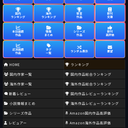
国内
海外
受賞
新刊
ランキング
ランキング
作品
文庫
本日話題
情報
シリーズ
新刊
作品
まとめ
作品
高評価
近況話題
タグ
ランダム表示
要望
作品
一覧
HOME
ランキング
国内作家一覧
国内作品総合ランキング
海外作家一覧
海外作品総合ランキング
新着レビュー
国内作品レビューランキング
小説情報まとめ
海外作品レビューランキング
シリーズ作品
Amazon国内作品高評価
レビュアー
Amazon海外作品高評価