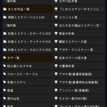
海外版
江戸川乱歩賞
まとめ作品一覧
『このミステリーがすごい!』大賞
東西ミステリーベスト100
メフィスト賞
海外版
ばらのまち福山ミステリー文学新
本格ミステリ・エターナル300
黄金の本格
本格ミステリ・ディケイド300
翻訳ミステリー大賞
本格ミステリ・クロニクル300
アガサ・クリスティー賞
タグ一覧
日本ホラー小説大賞
初心者におすすめ
大藪春彦賞
クローズド・サークル
アガサ賞(最優秀長篇賞)
本格ミステリ
アガサ賞(最優秀処女長篇賞)
密室
アンソニー賞(長編賞)
雪の山荘
エドガー賞(MWA賞)
孤島
ゴールド・ダガー賞(CWA賞)