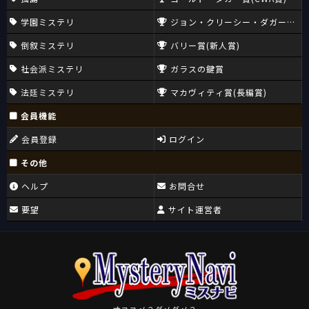
学園ミステリ
ジョン・クリーシー・ダガー賞(CW
倒叙ミステリ
バリー賞(新人賞)
社会派ミステリ
ガラスの鍵賞
法廷ミステリ
マカヴィティ賞(長編賞)
会員機能
会員登録
ログイン
その他
ヘルプ
お問合せ
要望
サイト運営者