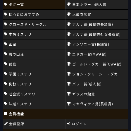
タグ一覧
日本ホラー小説大賞
初心者におすすめ
大藪春彦賞
クローズド・サークル
アガサ賞(最優秀長篇賞)
本格ミステリ
アガサ賞(最優秀処女長篇賞)
密室
アンソニー賞(長編賞)
雪の山荘
エドガー賞(MWA賞)
孤島
ゴールド・ダガー賞(CWA賞)
学園ミステリ
ジョン・クリーシー・ダガー賞(CW
倒叙ミステリ
バリー賞(新人賞)
社会派ミステリ
ガラスの鍵賞
法廷ミステリ
マカヴィティ賞(長編賞)
会員機能
会員登録
ログイン