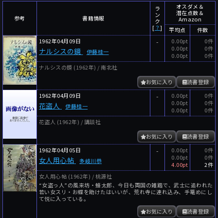
～
件
レビュー数
オスダメ＆
ラ
潜在点数＆
ン
参考
書籍情報
Amazon
～
人
読者数
ク
[
？
]
平均点
件数
年代
1962年04月09日
-
0.00pt
0件
0.00pt
0件
ナルシスの鏡
伊藤桂一
年代と月の範囲
先月以降
今月以降
0.00pt
0件
ナルシスの鏡 (1962年) / 南北社
年
月
～
お気に入り
読書登録
年
月
1962年04月09日
-
0.00pt
0件
0.00pt
0件
花盗人
伊藤桂一
0.00pt
0件
細かく検索
花盗人 (1962年) / 講談社
絞り込みリセット
お気に入り
読書登録
1962年04月05日
-
0.00pt
0件
0.00pt
0件
女人用心帖
多岐川恭
4.00pt
2件
女人用心帖 (1962年) / 桃源社
“女盗っ人”の風来坊・蜂太郎、今日も両国の雑踏で、武士に追われた
若い女スリ・お蝶を助けたはいいが、荒れ寺に連れ込み、手篭めにし
て悦に入っている。
お気に入り
読書登録