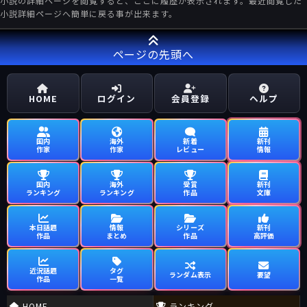
小説の詳細ページを閲覧すると、ここに履歴が表示されます。最近閲覧した
小説詳細ページへ簡単に戻る事が出来ます。
ページの先頭へ
HOME
ログイン
会員登録
ヘルプ
国内
海外
新着
新刊
作家
作家
レビュー
情報
国内
海外
受賞
新刊
ランキング
ランキング
作品
文庫
本日話題
情報
シリーズ
新刊
作品
まとめ
作品
高評価
近況話題
タグ
ランダム表示
要望
作品
一覧
HOME
ランキング