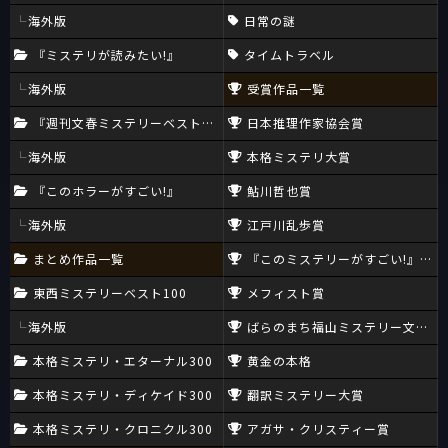
海外版
日常の謎
『ミステリが読みたい!』
タイムトラベル
海外版
受賞作品一覧
『週刊文春ミステリーベスト10』
日本推理作家協会賞
海外版
本格ミステリ大賞
『このホラーがすごい!』
鮎川哲也賞
海外版
江戸川乱歩賞
まとめ作品一覧
『このミステリーがすごい!』大賞
東西ミステリーベスト100
メフィスト賞
海外版
ばらのまち福山ミステリー文学新
本格ミステリ・エターナル300
黄金の本格
本格ミステリ・ディケイド300
翻訳ミステリー大賞
本格ミステリ・クロニクル300
アガサ・クリスティー賞