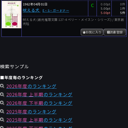
1962年04月01日
C
0.00pt
0件
5.00pt
1件
吠える犬
E・S・ガードナー
5.00pt
5件
吠える犬 (創元推理文庫 127-4 ペリー・メイスン・シリーズ) / 東京創
元社
お気に入り
読書登録
検索サンプル
■年度毎のランキング
2026年度
のランキング
2026年度 上半期
のランキング
2026年度 下半期
のランキング
2025年度
のランキング
2025年度 上半期
のランキング