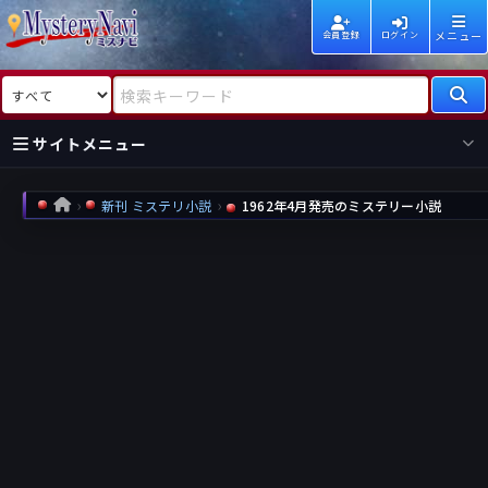
メニュー
会員登録
ログイン
検索対象
検索キーワード
サイトメニュー
国内
海外
新着
新刊
新刊 ミステリ小説
1962年4月発売のミステリー小説
HOME
作家
作家
レビュー
情報
国内
海外
受賞
新刊
ランキング
ランキング
作品
文庫
本日話題
情報
シリーズ
新刊
作品
まとめ
作品
高評価
近況話題
タグ
ランダム表示
要望
作品
一覧