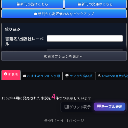
新刊小説はこちら
新刊の文庫はこちら
新刊から高評価のみをピックアップ
絞り込み
書籍名/出版社レーベ
ル
著者名
検索オプションを表示
国内
海外
あらすじ
新刊順
おすすめランキング順
ランクが高い順
Amazon点数が
出版社
～
pp.
ページ数
4
単行本
文庫本
フォーマット
1962年4月に発売された小説を
件づつ表示しています
～
Pt
オスダメ点数
テーブル表示
グリッド表示
～
Pt
潜在点数
全4件 1〜4 1/1ページ
～
Pt
Amazon点数