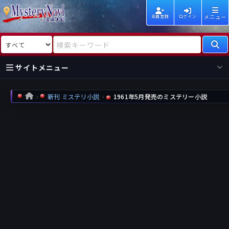
メニュー
会員登録
ログイン
検索対象
検索キーワード
サイトメニュー
国内
海外
新着
新刊
新刊 ミステリ小説
1961年5月発売のミステリー小説
HOME
作家
作家
レビュー
情報
国内
海外
受賞
新刊
ランキング
ランキング
作品
文庫
本日話題
情報
シリーズ
新刊
作品
まとめ
作品
高評価
近況話題
タグ
ランダム表示
要望
作品
一覧