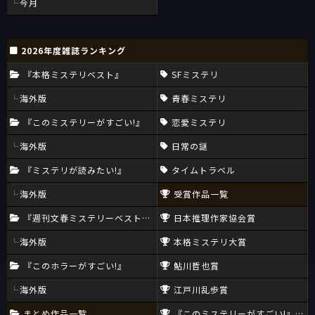
今月
2026年度雑誌ランキング
『本格ミステリベスト』
SFミステリ
海外版
青春ミステリ
『このミステリーがすごい!』
恋愛ミステリ
海外版
日常の謎
『ミステリが読みたい!』
タイムトラベル
海外版
受賞作品一覧
『週刊文春ミステリーベスト10』
日本推理作家協会賞
海外版
本格ミステリ大賞
『このホラーがすごい!』
鮎川哲也賞
海外版
江戸川乱歩賞
まとめ作品一覧
『このミステリーがすごい!』大賞