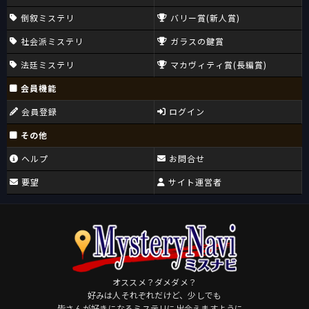
倒叙ミステリ
バリー賞(新人賞)
社会派ミステリ
ガラスの鍵賞
法廷ミステリ
マカヴィティ賞(長編賞)
会員機能
会員登録
ログイン
その他
ヘルプ
お問合せ
要望
サイト運営者
オススメ？ダメダメ？
好みは人それぞれだけど、少しでも
皆さんが好きになるミステリに出会えますように。