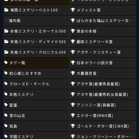
東西ミステリーベスト100
メフィスト賞
海外版
ばらのまち福山ミステリー文学新
本格ミステリ・エターナル300
黄金の本格
本格ミステリ・ディケイド300
翻訳ミステリー大賞
本格ミステリ・クロニクル300
アガサ・クリスティー賞
タグ一覧
日本ホラー小説大賞
初心者におすすめ
大藪春彦賞
クローズド・サークル
アガサ賞(最優秀長篇賞)
本格ミステリ
アガサ賞(最優秀処女長篇賞)
密室
アンソニー賞(長編賞)
雪の山荘
エドガー賞(MWA賞)
孤島
ゴールド・ダガー賞(CWA賞)
学園ミステリ
ジョン・クリーシー・ダガー賞(CW