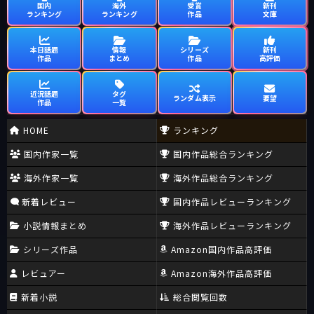
国内
海外
受賞
新刊
ランキング
ランキング
作品
文庫
本日話題
情報
シリーズ
新刊
作品
まとめ
作品
高評価
近況話題
タグ
ランダム表示
要望
作品
一覧
HOME
ランキング
国内作家一覧
国内作品総合ランキング
海外作家一覧
海外作品総合ランキング
新着レビュー
国内作品レビューランキング
小説情報まとめ
海外作品レビューランキング
シリーズ作品
Amazon国内作品高評価
レビュアー
Amazon海外作品高評価
新着小説
総合閲覧回数