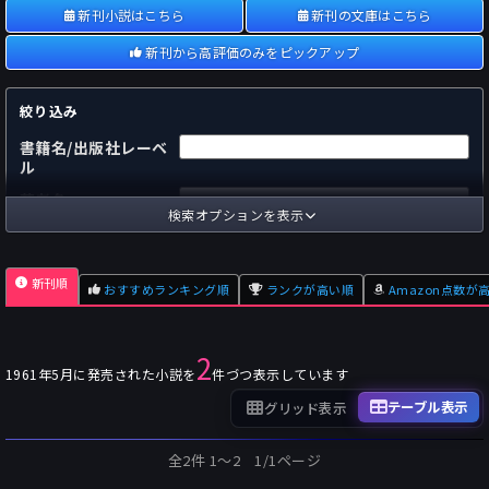
新刊小説はこちら
新刊の文庫はこちら
新刊から高評価のみをピックアップ
絞り込み
書籍名/出版社レーベ
ル
著者名
検索オプションを表示
国内
海外
あらすじ
新刊順
おすすめランキング順
ランクが高い順
Amazon点数が
出版社
～
pp.
ページ数
2
単行本
文庫本
フォーマット
1961年5月に発売された小説を
件づつ表示しています
～
Pt
オスダメ点数
テーブル表示
グリッド表示
～
Pt
潜在点数
全2件 1〜2 1/1ページ
～
Pt
Amazon点数