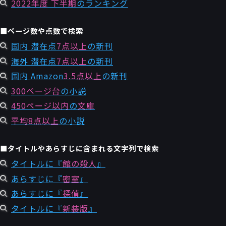
2022年度 下半期
のランキング
■ページ数や点数で検索
国内 潜在点
7点以上
の新刊
海外 潜在点
7点以上
の新刊
国内 Amazon
3.5点以上
の新刊
300ページ台
の小説
450ページ以内
の
文庫
平均8点以上
の小説
■タイトルやあらすじに含まれる文字列で検索
タイトルに『
館の殺人
』
あらすじに『
密室
』
あらすじに『
探偵
』
タイトルに『
新装版
』