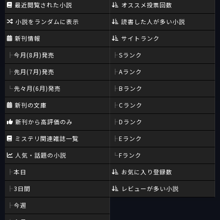
最近閲覧された小説
オススメ投票回数
小説をランダムに表示
読書した人が多い小説
新刊情報
サイトランク
今月(8月)発売
Sランク
先月(7月)発売
Aランク
先々月(6月)発売
Bランク
新刊の文庫
Cランク
新刊から高評価のみ
Dランク
ミステリ関連雑誌一覧
Eランク
人気・話題の小説
Fランク
本日
お気に入り登録数
3日間
レビューが多い小説
今週