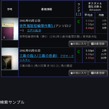
～
件
レビュー数
オスダメ＆
ラ
潜在点数＆
ン
参考
書籍情報
Amazon
～
人
読者数
ク
[
？
]
平均点
件数
年代
1961年05月12日
C
0.00pt
0件
7.50pt
4件
世界推理短編傑作集5
(アンソロジ
年代と月の範囲
先月以降
今月以降
4.44pt
9件
ー)
江戸川乱歩
年
月
世界短編傑作集〈第5〉 (1961年) (創元推理文庫) / 東京創元社
～
お気に入り
読書登録
年
月
1961年05月01日
C
5.50pt
2件
6.06pt
16件
三幕の殺人(三幕の悲劇)
アガサ・ク
細かく検索
3.97pt
30件
リスティ
絞り込みリセット
三幕の殺人 (角川文庫 赤 502-2) / 角川書店
お気に入り
読書登録
検索サンプル