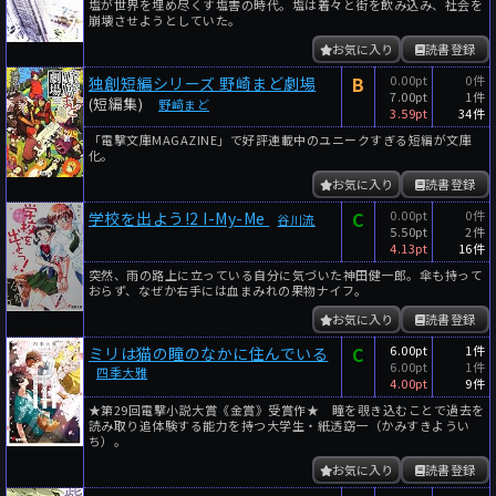
塩が世界を埋め尽くす塩害の時代。塩は着々と街を飲み込み、社会を
崩壊させようとしていた。
お気に入り
読書登録
B
0.00pt
0件
独創短編シリーズ 野崎まど劇場
7.00pt
1件
(短編集)
野﨑まど
3.59pt
34件
「電撃文庫MAGAZINE」で好評連載中のユニークすぎる短編が文庫
化。
お気に入り
読書登録
C
0.00pt
0件
学校を出よう!2 I-My-Me
谷川流
5.50pt
2件
4.13pt
16件
突然、雨の路上に立っている自分に気づいた神田健一郎。傘も持って
おらず、なぜか右手には血まみれの果物ナイフ。
お気に入り
読書登録
C
6.00pt
1件
ミリは猫の瞳のなかに住んでいる
6.00pt
1件
四季大雅
4.00pt
9件
★第29回電撃小説大賞《金賞》受賞作★ 瞳を覗き込むことで過去を
読み取り追体験する能力を持つ大学生・紙透窈一（かみすきようい
ち）。
お気に入り
読書登録