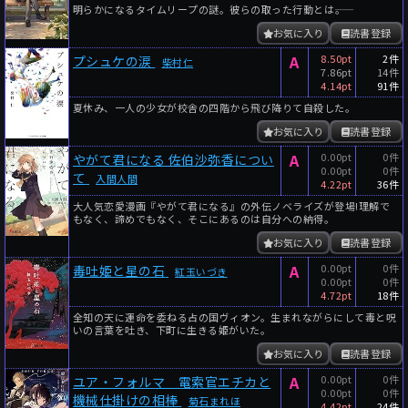
明らかになるタイムリープの謎。彼らの取った行動とは――。
年
月
お気に入り
読書登録
～
A
8.50pt
2件
プシュケの涙
柴村仁
年
月
7.86pt
14件
4.14pt
91件
細かく検索
夏休み、一人の少女が校舎の四階から飛び降りて自殺した。
お気に入り
読書登録
絞り込みリセット
A
0.00pt
0件
やがて君になる 佐伯沙弥香につい
0.00pt
0件
て
入間人間
4.22pt
36件
大人気恋愛漫画『やがて君になる』の外伝ノベライズが登場!理解で
もなく、諦めでもなく、そこにあるのは自分への納得。
お気に入り
読書登録
A
0.00pt
0件
毒吐姫と星の石
紅玉いづき
0.00pt
0件
4.72pt
18件
全知の天に運命を委ねる占の国ヴィオン。生まれながらにして毒と呪
いの言葉を吐き、下町に生きる姫がいた。
お気に入り
読書登録
A
0.00pt
0件
ユア・フォルマ 電索官エチカと
0.00pt
0件
機械仕掛けの相棒
菊石まれほ
4.42pt
24件