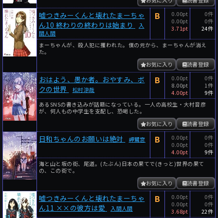
お気に入り
読書登録
B
0.00pt
0件
嘘つきみーくんと壊れたまーちゃ
0.00pt
0件
ん10 終わりの終わりは始まり
入
3.71pt
24件
間人間
まーちゃんが、殺人犯に攫われた。僕の元から、まーちゃんが消え
た。
お気に入り
読書登録
B
0.00pt
0件
おはよう、愚か者。おやすみ、ボ
8.00pt
1件
クの世界
松村涼哉
4.00pt
9件
あるSNSの書き込みが話題になっている。一人の高校生・大村音彦
が、何人もの中学生を支配し、恐喝した。
お気に入り
読書登録
B
0.00pt
0件
日和ちゃんのお願いは絶対
岬鷺宮
0.00pt
0件
4.00pt
9件
海と山と坂の街、尾道。(たぶん)日本の果てで(きっと)世界の果て
の、この街で。
お気に入り
読書登録
B
0.00pt
0件
嘘つきみーくんと壊れたまーちゃ
0.00pt
0件
ん11 ××の彼方は愛
入間人間
3.68pt
22件