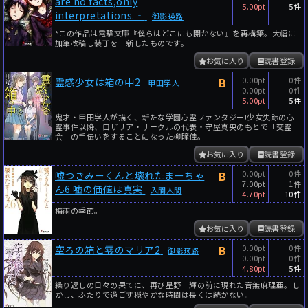
are no facts,only
5.00pt
5件
interpretations.‐
御影瑛路
*この作品は電撃文庫『僕らはどこにも開かない』を再構築。大幅に
加筆改稿し装丁を一新したものです。
お気に入り
読書登録
B
0.00pt
0件
霊感少女は箱の中2
甲田学人
0.00pt
0件
5.00pt
5件
鬼才・甲田学人が描く、新たな学園心霊ファンタジー!少女失踪の心
霊事件以降、ロザリア・サークルの代表・守屋真央のもとで「交霊
会」の手伝いをすることになった柳瞳佳。
お気に入り
読書登録
B
0.00pt
0件
嘘つきみーくんと壊れたまーちゃ
7.00pt
1件
ん6 嘘の価値は真実
入間人間
4.70pt
10件
梅雨の季節。
お気に入り
読書登録
B
0.00pt
0件
空ろの箱と零のマリア2
御影瑛路
0.00pt
0件
4.80pt
5件
繰り返しの日々の果てに、再び星野一輝の前に現れた音無麻理亜。し
かし、ふたりで過ごす穏やかな時間は長くは続かない。