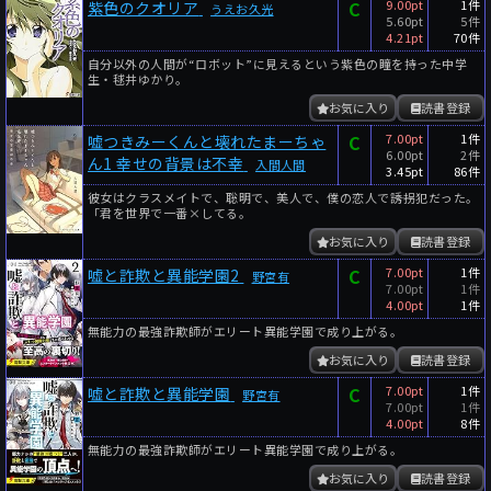
C
9.00pt
1件
紫色のクオリア
うえお久光
5.60pt
5件
4.21pt
70件
自分以外の人間が“ロボット”に見えるという紫色の瞳を持った中学
生・毬井ゆかり。
お気に入り
読書登録
C
7.00pt
1件
嘘つきみーくんと壊れたまーちゃ
6.00pt
2件
ん1 幸せの背景は不幸
入間人間
3.45pt
86件
彼女はクラスメイトで、聡明で、美人で、僕の恋人で――誘拐犯だった。
「君を世界で一番×してる。
お気に入り
読書登録
C
7.00pt
1件
嘘と詐欺と異能学園2
野宮有
7.00pt
1件
4.00pt
1件
無能力の最強詐欺師がエリート異能学園で成り上がる。
お気に入り
読書登録
C
7.00pt
1件
嘘と詐欺と異能学園
野宮有
7.00pt
1件
4.00pt
8件
無能力の最強詐欺師がエリート異能学園で成り上がる。
お気に入り
読書登録