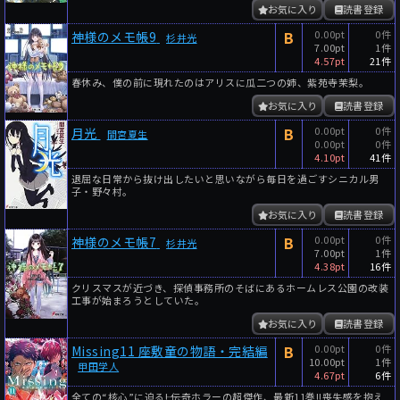
お気に入り
読書登録
B
0.00pt
0件
神様のメモ帳9
杉井光
7.00pt
1件
4.57pt
21件
春休み、僕の前に現れたのはアリスに瓜二つの姉、紫苑寺茉梨。
お気に入り
読書登録
B
0.00pt
0件
月光
間宮夏生
0.00pt
0件
4.10pt
41件
退屈な日常から抜け出したいと思いながら毎日を過ごすシニカル男
子・野々村。
お気に入り
読書登録
B
0.00pt
0件
神様のメモ帳7
杉井光
7.00pt
1件
4.38pt
16件
クリスマスが近づき、探偵事務所のそばにあるホームレス公園の改装
工事が始まろうとしていた。
お気に入り
読書登録
B
0.00pt
0件
Missing11 座敷童の物語・完結編
10.00pt
1件
甲田学人
4.67pt
6件
全ての“核心”に迫る――! 伝奇ホラーの超傑作、最新11巻!!喪失感を抱え