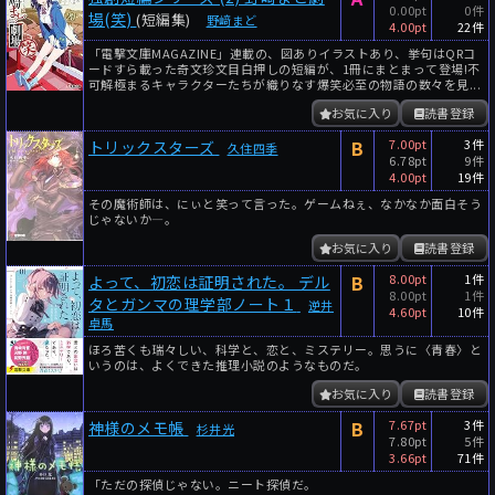
0.00pt
0件
場(笑)
(短編集)
野﨑まど
4.00pt
22件
「電撃文庫MAGAZINE」連載の、図ありイラストあり、挙句はQRコ
ードすら載った奇文珍文目白押しの短編が、1冊にまとまって登場!不
可解極まるキャラクターたちが織りなす爆笑必至の物語の数々を見...
お気に入り
読書登録
B
7.00pt
3件
トリックスターズ
久住四季
6.78pt
9件
4.00pt
19件
その魔術師は、にぃと笑って言った。ゲームねぇ、なかなか面白そう
じゃないか―。
お気に入り
読書登録
B
8.00pt
1件
よって、初恋は証明された。 デル
8.00pt
1件
タとガンマの理学部ノート１
逆井
4.60pt
10件
卓馬
ほろ苦くも瑞々しい、科学と、恋と、ミステリー。思うに〈青春〉と
いうのは、よくできた推理小説のようなものだ。
お気に入り
読書登録
B
7.67pt
3件
神様のメモ帳
杉井光
7.80pt
5件
3.66pt
71件
「ただの探偵じゃない。ニート探偵だ。