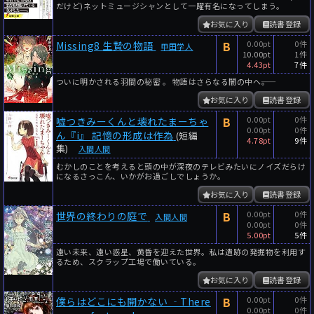
だけど)ネットミュージシャンとして一躍有名になってしまう。
お気に入り
読書登録
B
0.00pt
0件
Missing8 生贄の物語
甲田学人
10.00pt
1件
4.43pt
7件
ついに明かされる羽間の秘密 。 物語はさらなる闇の中へ――。
お気に入り
読書登録
B
0.00pt
0件
嘘つきみーくんと壊れたまーちゃ
0.00pt
0件
ん『i』 記憶の形成は作為
(短編
4.78pt
9件
集)
入間人間
むかしのことを考えると頭の中が深夜のテレビみたいにノイズだらけ
になるさっこん、いかがお過ごしでしょうか。
お気に入り
読書登録
B
0.00pt
0件
世界の終わりの庭で
入間人間
0.00pt
0件
5.00pt
5件
遠い未来、遠い惑星、黄昏を迎えた世界。私は遺跡の発掘物を利用す
るため、スクラップ工場で働いている。
お気に入り
読書登録
B
0.00pt
0件
僕らはどこにも開かない ‐There
0.00pt
0件