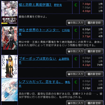
C
7.00pt
1件
嘘と詐欺と異能学園3
野宮有
7.00pt
1件
4.00pt
1件
最強の黒幕を打倒せよ。
お気に入り
読書登録
C
6.00pt
1件
神なき世界のトーメンター
仁科裕
6.00pt
1件
貴
3.75pt
4件
時は中世―王族と貴族が覇権を争う絶対階級のこの世界では、身体に
刻まれた烙印によって主従が決まるという残酷な理が存在する。
お気に入り
読書登録
C
0.00pt
0件
ブギーポップは笑わない
上遠野浩
5.00pt
1件
平
4.16pt
79件
お気に入り
読書登録
C
0.00pt
0件
レプリカだって、恋をする。
榛名
0.00pt
0件
丼
3.20pt
10件
具合が悪い日、面倒な日直の仕事がある日、定期テストの日……。彼
女が学校に行くのが億劫な日に、私は呼び出される。
お気に入り
読書登録