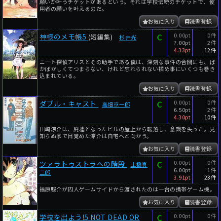
願いが叶うチケットがあるという。それは学校伝統のチケットで、使
用者の願いを叶えるのだ。
お気に入り
読書登録
C
0.00pt
0件
神様のメモ帳5
(短編集)
杉井光
7.00pt
2件
4.33pt
12件
ニート探偵アリスとその助手である僕は、深刻な事件の合間にも、ば
かばかしくてつまらない、けれど忘れられない揉め事にいくつも巻き
込まれている。
お気に入り
読書登録
C
0.00pt
0件
ダブル・キャスト
高畑京一郎
6.50pt
2件
4.30pt
10件
川崎涼介は、廃墟となったビルの屋上から転落し、意識を失った。見
知らぬ家で目覚めた涼介は自宅へと向かう。
お気に入り
読書登録
C
0.00pt
0件
ツァラトゥストラへの階段
土橋真
6.00pt
1件
二郎
3.91pt
23件
福原駿介が囚人ゲームサイドから渡されたのは一台の携帯ゲーム機。
お気に入り
読書登録
C
0.00pt
0件
学校を出よう!5 NOT DEAD OR