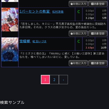
お気に入り
読書登録
C
0.00pt
0件
1パーセントの教室
松村涼哉
0.00pt
0件
3.20pt
5件
「恋をしました、キミに―」平凡男子高校生の雨ケ崎誠也に突如訪れ
た非日常。それは、クラスの美少女からの、愛の告白だった。
お気に入り
読書登録
C
0.00pt
0件
雪蟷螂
紅玉いづき
0.00pt
0件
3.69pt
16件
『ミミズクと夜の王』 『MAMA』に続く 【人喰い三部作】第三部あ
なたを、喰べてしまいたいほどに、愛している。
お気に入り
読書登録
1
2
›
検索サンプル