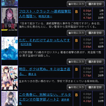
お気に入り
読書登録
B
8.00pt
1件
フロスト・クラック ～連続狙撃犯
5.75pt
4件
人の推理～
時雨沢恵一
4.70pt
10件
「日本で起きている、連続狙撃殺人事件をご存知ですか?」――ある日、
海外に住む男のもとに、若い警官から突然電話がかかってくる。
お気に入り
読書登録
B
0.00pt
0件
ただ、それだけでよかったんです
0.00pt
0件
松村涼哉
3.69pt
68件
25万部突破『15歳のテロリスト』著者の衝撃の原点が、完全版で甦
る!男子生徒Kが自殺した。
お気に入り
読書登録
B
0.00pt
0件
明日、ボクは死ぬ。キミは生き返
0.00pt
0件
る。
藤まる
3.79pt
28件
生まれつきの恐い顔のせいで、学校で浮きまくっている坂本秋月。
お気に入り
読書登録
B
0.00pt
0件
この青春に、別解はない。 デルタ
0.00pt
0件
とガンマの理学部ノート2
逆井卓
4.20pt
10件
馬