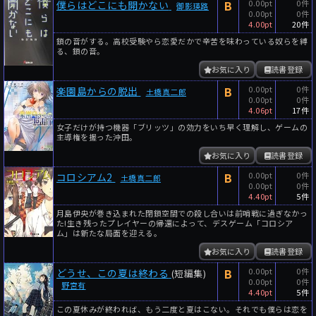
B
0.00pt
0件
僕らはどこにも開かない
御影瑛路
0.00pt
0件
4.00pt
20件
鎖の音がする。高校受験やら恋愛だかで辛苦を味わっている奴らを縛
る、鎖の音。
お気に入り
読書登録
B
0.00pt
0件
楽園島からの脱出
土橋真二郎
0.00pt
0件
4.06pt
17件
女子だけが持つ機器「ブリッツ」の効力をいち早く理解し、ゲームの
主導権を握った沖田。
お気に入り
読書登録
B
0.00pt
0件
コロシアム2
土橋真二郎
0.00pt
0件
4.40pt
5件
月島伊央が巻き込まれた閉鎖空間での殺し合いは前哨戦に過ぎなかっ
た!生き残ったプレイヤーの帰還によって、デスゲーム「コロシア
ム」は新たな局面を迎える。
お気に入り
読書登録
B
0.00pt
0件
どうせ、この夏は終わる
(短編集)
0.00pt
0件
野宮有
4.40pt
5件
この夏休みが終われば、もう二度と夏はこない。それでも僕らは恋を