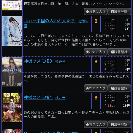
理系部活×日常の謎、第二弾。さあ、青春のフィールドワークへ。
お気に入り
読書登録
B
0.00pt
0件
ルカ―楽園の囚われ人たち
七飯宏
0.00pt
0件
隆
4.06pt
17件
もしも、世界が滅びてしまったら？ もしも、家族が偽りのものだっ
たら？ もしも、自分が世界で最後の人間だったら――？ その少女は、
五人の家族と老犬トッピーと一緒に“箱庭”で暮らしていまし...
お気に入り
読書登録
B
0.00pt
0件
神様のメモ帳3
杉井光
7.00pt
2件
4.68pt
19件
彩夏が戻ってきた。冬の事件の後遺症で、僕との過去をみんな忘れて
―。
お気に入り
読書登録
B
0.00pt
0件
神様のメモ帳4
杉井光
7.00pt
2件
4.89pt
19件
あの男が戻ってきた―四代目率いる不良少年チーム・平坂組の、もう
一人の創設者、平坂。
お気に入り
読書登録
0.00pt
0件