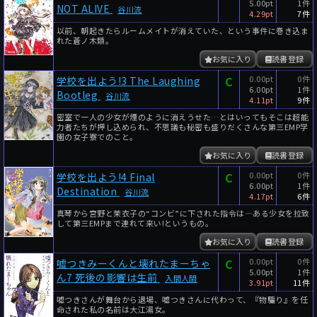
5.00pt
1件
NOT ALIVE
谷川流
4.29pt
7件
以前、朝起きたらルームメイトが消えていた、という事件に巻き込ま
れた蒼ノ木類。
お気に入り
読書登録
C
0.00pt
0件
学校を出よう!3 The Laughing
6.00pt
1件
Bootleg
谷川流
4.11pt
9件
密室で一人の少女が煙のように消えうせた…とはいってもそこは超能
力者たちが押し込められ、不思議も秘密も盛りだくさんな第三EMP学
園の女子寮でのこと。
お気に入り
読書登録
C
0.00pt
0件
学校を出よう!4 Final
6.00pt
1件
Destination
谷川流
4.17pt
6件
真琴から宮野と茉衣子の“コンビ”に下された指令は―ある少女を拉致
して第三EMPまで連れて来い!というもの。
お気に入り
読書登録
C
0.00pt
0件
嘘つきみーくんと壊れたまーちゃ
5.00pt
1件
ん7 死後の影響は生前
入間人間
3.91pt
11件
嘘つきさんが舞台から退場、嘘つきさんに代わって、『物騙り』を任
命された私の名前は大江湯女。