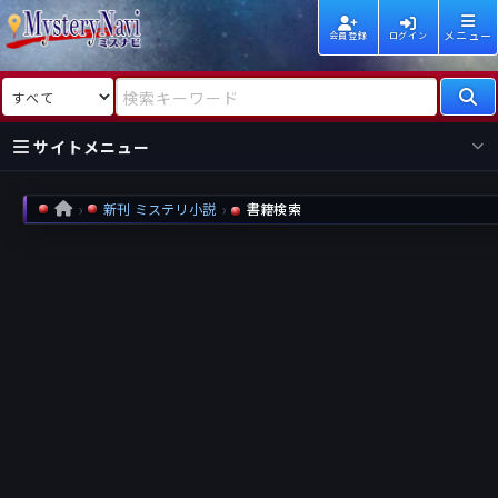
メニュー
会員登録
ログイン
検索対象
検索キーワード
サイトメニュー
国内
海外
新着
新刊
新刊 ミステリ小説
書籍検索
HOME
作家
作家
レビュー
情報
国内
海外
受賞
新刊
ランキング
ランキング
作品
文庫
本日話題
情報
シリーズ
新刊
作品
まとめ
作品
高評価
近況話題
タグ
ランダム表示
要望
作品
一覧