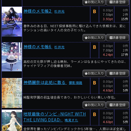
お気に入り
読書登録
B
0.00pt
0件
神様のメモ帳2
杉井光
7.50pt
2件
3.93pt
15件
春休みのある日、NEET探偵事務所に駆け込んできた依頼主は、変に
テンションの高いタイ人の女の子だった。
お気に入り
読書登録
B
0.00pt
0件
神様のメモ帳6
杉井光
7.00pt
2件
4.24pt
17件
高校の文化祭が押し迫る晩秋、ラーメンはなまるにやってきたのは、
チャイナマフィアの後継者兄妹。
お気に入り
読書登録
B
0.00pt
0件
神栖麗奈は此処に散る
御影瑛路
0.00pt
0件
4.60pt
5件
純聖和学園の前生徒会長であり、おかしいくらい美しい存在。
お気に入り
読書登録
B
0.00pt
0件
地球最後のゾンビ -NIGHT WITH
0.00pt
0件
THE LIVING DEAD-
鳩見すた
4.60pt
5件
全世界を襲ったゾンビパンデミックから5年後―、人類はほぼ全滅し