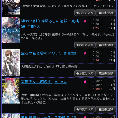
孤独な天才捜査官。初めての「壊れない」相棒は、ロボットだった。
お気に入り
読書登録
A
0.00pt
0件
Missing13 神降ろしの物語・完結
10.00pt
1件
編
甲田学人
4.25pt
12件
シリーズ累計150万部! 伝奇ホラーの超傑作、真に、完成す。――“ともだ
ち”が、来るよ。
お気に入り
読書登録
A
0.00pt
0件
空ろの箱と零のマリア5
御影瑛路
0.00pt
0件
4.54pt
13件
大嶺醍哉が手にした箱は“罪と罰と罪の影”。
お気に入り
読書登録
A
0.00pt
0件
霊感少女は箱の中
甲田学人
10.00pt
1件
4.60pt
10件
鬼才・甲田学人が贈る、学園現代ファンタジー開幕!「おまじないを
誰かに見られたら、五人の中の誰かが死ぬ」銀鈴学院高校に転校して
きた少女・柳瞳佳。
お気に入り
読書登録
A
0.00pt
0件
独創短編シリーズ (2) 野崎まど劇