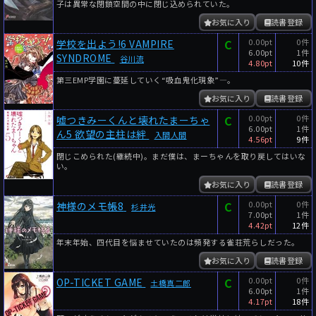
子は異常な閉鎖空間の中に閉じ込められていた。
お気に入り
読書登録
C
0.00pt
0件
学校を出よう!6 VAMPIRE
6.00pt
1件
SYNDROME
谷川流
4.80pt
10件
第三EMP学園に蔓延していく“吸血鬼化現象”―。
お気に入り
読書登録
C
0.00pt
0件
嘘つきみーくんと壊れたまーちゃ
6.00pt
1件
ん5 欲望の主柱は絆
入間人間
4.56pt
9件
閉じこめられた(継続中)。まだ僕は、まーちゃんを取り戻してはいな
い。
お気に入り
読書登録
C
0.00pt
0件
神様のメモ帳8
杉井光
7.00pt
1件
4.42pt
12件
年末年始、四代目を悩ませていたのは頻発する雀荘荒らしだった。
お気に入り
読書登録
C
0.00pt
0件
OP-TICKET GAME
土橋真二郎
6.00pt
1件
4.17pt
18件