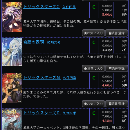
C
0.00pt
0件
トリックスターズC
久住四季
5.00pt
1件
5.00pt
6件
城翠大学学園祭、最終日。その日の朝、城翠祭実行委員会本部に『魔
術師からの挑戦状』が届けられた。
お気に入り
読書登録
C
0.00pt
0件
奇蹟の表現
結城充考
0.00pt
0件
3.43pt
7件
シマはかつて小さな組織を束ねていたが、抗争で妻子を惨殺され、自
らも瀕死の重傷を負う。
お気に入り
読書登録
C
0.00pt
0件
トリックスターズM
久住四季
5.50pt
2件
4.60pt
5件
周がまどろみの中で見た夢、それは大胆な犯行予告とも言うべき「予
知夢」であった。
お気に入り
読書登録
C
0.00pt
0件
トリックスターズD
久住四季
7.00pt
1件
4.38pt
8件
城翠大学の一大イベント、3日連続の学園祭、その一日目。周と凛々