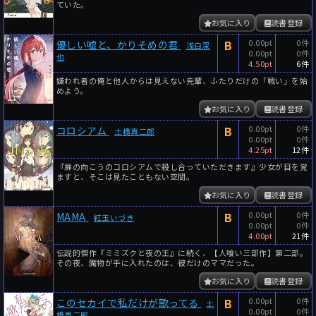
ていた。
お気に入り
読書登録
B
0.00pt
0件
優しい嘘と、かりそめの君
浅白深
0.00pt
0件
也
4.50pt
6件
嫌われ者の俺と他人からは見えない先輩、ふたりだけの「戦い」を始
めよう。
お気に入り
読書登録
B
0.00pt
0件
コロシアム
土橋真二郎
0.00pt
0件
4.25pt
12件
『扉の向こうのコロシアムで殺し合っていただきます』少女が目を覚
ますと、そこは見たこともない空間。
お気に入り
読書登録
B
0.00pt
0件
MAMA
紅玉いづき
0.00pt
0件
4.00pt
21件
伝説的傑作『ミミズクと夜の王』に続く、【人喰い三部作】第二部。
その夜、魔物が手に入れたのは、彼だけのママだった。
お気に入り
読書登録
B
0.00pt
0件
このセカイで私だけが歌ってる
土
0.00pt
0件
橋真二郎