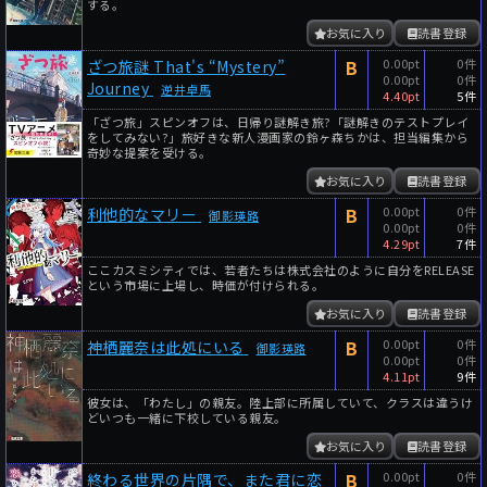
する。
お気に入り
読書登録
B
0.00pt
0件
ざつ旅謎 That's “Mystery”
0.00pt
0件
Journey
逆井卓馬
4.40pt
5件
「ざつ旅」スピンオフは、日帰り謎解き旅?「謎解きのテストプレイ
をしてみない?」旅好きな新人漫画家の鈴ヶ森ちかは、担当編集から
奇妙な提案を受ける。
お気に入り
読書登録
B
0.00pt
0件
利他的なマリー
御影瑛路
0.00pt
0件
4.29pt
7件
ここカスミシティでは、若者たちは株式会社のように自分をRELEASE
という市場に上場し、時価が付けられる。
お気に入り
読書登録
B
0.00pt
0件
神栖麗奈は此処にいる
御影瑛路
0.00pt
0件
4.11pt
9件
彼女は、「わたし」の親友。陸上部に所属していて、クラスは違うけ
どいつも一緒に下校している親友。
お気に入り
読書登録
B
0.00pt
0件
終わる世界の片隅で、また君に恋