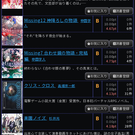
たその先で、文芸部が辿り着くのは――。
お気に入り
読書登録
B
0.00pt
0件
Missing12 神降ろしの物語
甲田学
10.00pt
1件
人
4.67pt
6件
“それ”を降ろす夜会が始まる。
お気に入り
読書登録
B
0.00pt
0件
Missing7 合わせ鏡の物語・完結
10.00pt
1件
編
甲田学人
4.75pt
4件
終わらない《合わせ鏡の悪夢》、その真実とは。
お気に入り
読書登録
B
0.00pt
0件
クリス・クロス
高畑京一郎
7.00pt
1件
4.13pt
31件
電撃ゲーム小説大賞〔金賞〕受賞作。日本初バーチャルRPGノベル。
お気に入り
読書登録
B
0.00pt
0件
楽園ノイズ
杉井光
0.00pt
0件
4.18pt
28件
出来心で女装して演奏動画をネットにあげた僕は、謎の女子高生(男