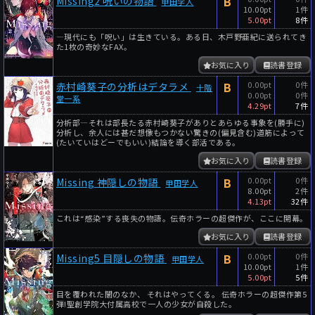
B
Missing2 呪いの物語
甲田学人
10.00pt
1件
5.00pt
8件
―現代にも「呪い」は生きている。ある日、木戸野亜紀に送られてき
た1枚の奇妙なFAX。
お気に入り
読書登録
B
0.00pt
0件
赤村崎葵子の分析はデタラメ
十階
0.00pt
0件
堂一系
4.29pt
7件
分析部―それは部長たる赤村崎葵子がありとあらゆる事象を(勝手に)
分析し、余人には甚だ想像もつかない驚きの(偏見含む)道筋によって
(たいていはどーでもいい)結論を導く部活である。
お気に入り
読書登録
B
0.00pt
0件
Missing 神隠しの物語
甲田学人
8.00pt
2件
4.13pt
32件
これは“感染”する喪失の物語。伝奇ホラーの超傑作が、ここに開幕。
お気に入り
読書登録
B
0.00pt
0件
Missing5 目隠しの物語
甲田学人
10.00pt
1件
5.00pt
5件
目を覆われた闇のなか、 それはやってくる。 伝奇ホラーの超傑作第5
弾!聖創学院大付属高校で一人の少女が自殺した。