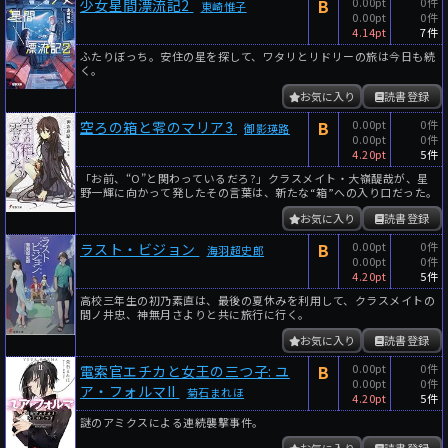
B
0.00pt
0件
少女星間漂流記2
東崎惟子
0.00pt
0件
4.14pt
7件
ふたりぼっち。安住の星を探して、ワタリとリドリーの旅は今日も続
く。
お気に入り
読書登録
B
0.00pt
0件
空ろの箱と零のマリア3
御影瑛路
0.00pt
0件
4.20pt
5件
「お前、“O”と関わっているだろ?」クラスメイト・大嶺醍哉が、星
野一輝に向かって発したその言葉は、新たな“箱”への入り口だった。
お気に入り
読書登録
B
0.00pt
0件
ラスト・ビジョン
海羽超史郎
0.00pt
0件
4.20pt
5件
高校三年生の初乃素直は、最後の夏休みを利用して、クラスメイトの
間ノ井忠、神無月さよりと共に旅行に行く。
お気に入り
読書登録
B
0.00pt
0件
電索官エチカと女王の三つ子: ユ
0.00pt
0件
ア・フォルマII
菊石まれほ
4.20pt
5件
謎のアミクスによる連続襲撃事件。