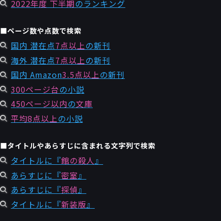
2022年度 下半期
のランキング
■ページ数や点数で検索
国内 潜在点
7点以上
の新刊
海外 潜在点
7点以上
の新刊
国内 Amazon
3.5点以上
の新刊
300ページ台
の小説
450ページ以内
の
文庫
平均8点以上
の小説
■タイトルやあらすじに含まれる文字列で検索
タイトルに『
館の殺人
』
あらすじに『
密室
』
あらすじに『
探偵
』
タイトルに『
新装版
』