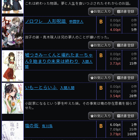
これは終わった物語。夢と人生を食いつぶされたそれからのお話。
お気に入り
読書登録
B
0.00pt
0件
ノロワレ 人形呪詛
甲田学人
0.00pt
0件
4.00pt
5件
双子の弟・真木現人は兄の夢人のことが嫌いだった。
お気に入り
読書登録
B
0.00pt
0件
嘘つきみーくんと壊れたまーちゃ
0.00pt
0件
ん9 始まりの未来は終わり
入間人
3.73pt
15件
間
お気に入り
読書登録
B
0.00pt
0件
いもーとらいふ
入間人間
0.00pt
0件
3.54pt
28件
小説家になるという夢を叶えた妹。その事実は俺の存在意義を揺らが
せた。
お気に入り
読書登録
B
6.00pt
1件
塩の街
有川浩
7.09pt
35件
3.79pt
169件