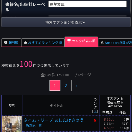
書籍名/出版社レーベ
ル
著者名
検索オプションを表示
国内
海外
あらすじ
ランクが高い順
新刊順
おすすめランキング順
Amazon点数が
出版社
～
pp.
ページ数
100
単行本
文庫本
フォーマット
検索結果を
件づつ表示しています
～
Pt
オスダメ点数
全145件 1〜100 1/2ページ
～
Pt
潜在点数
1
2
›
～
Pt
Amazon点数
オスダメ＆
～
件
ラ
レビュー数
潜在点数＆
ン
参考
タイトル
Amazon
ク
～
人
読者数
[
？
]
平均点
件数
年代
S
8.33pt
3件
タイム・リープ あしたはきのう
7.76pt
37件
高畑京一郎
4.53pt
114件
年代と月の範囲
先月以降
今月以降