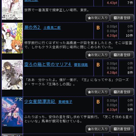
4.43pt
7件
世界で一番清潔で規律正しい場所、東京。
お気に入り
読書登録
B
0.00pt
0件
扉の外2
土橋真二郎
0.00pt
0件
4.30pt
10件
修学旅行に行くはずだった高橋進一が目を覚ましたとき、そこは密室
で、しかもクラス全員が同じ場所に閉じこめられていた。
お気に入り
読書登録
B
0.00pt
0件
空ろの箱と零のマリア4
御影瑛路
0.00pt
0件
4.38pt
8件
「ああ…分かったよ。僕が―僕が、『王』になってやる」クローズ
ド・サークル『王降ろしの国』。
お気に入り
読書登録
B
0.00pt
0件
少女星間漂流記
東崎惟子
0.00pt
0件
4.33pt
9件
ふたりぼっち、安住の星を探し求めて宇宙旅行。「次こそ住める星だ
といいな」馬車が銀河を駆けている。
お気に入り
読書登録