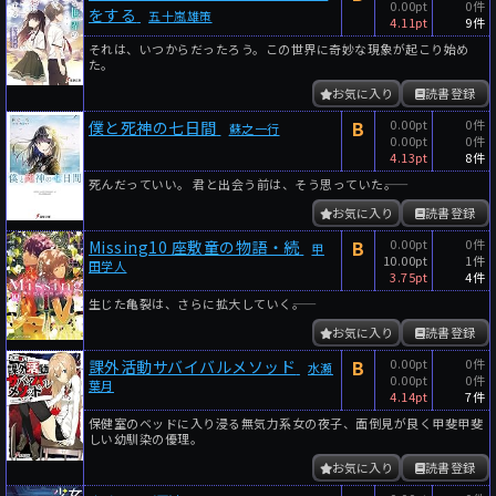
0.00pt
0件
をする
五十嵐雄策
4.11pt
9件
それは、いつからだったろう。この世界に奇妙な現象が起こり始め
た。
お気に入り
読書登録
B
0.00pt
0件
僕と死神の七日間
蘇之一行
0.00pt
0件
4.13pt
8件
死んだっていい。 君と出会う前は、そう思っていた――。
お気に入り
読書登録
B
0.00pt
0件
Missing10 座敷童の物語・続
甲
10.00pt
1件
田学人
3.75pt
4件
生じた亀裂は、さらに拡大していく――。
お気に入り
読書登録
B
0.00pt
0件
課外活動サバイバルメソッド
水瀬
0.00pt
0件
葉月
4.14pt
7件
保健室のベッドに入り浸る無気力系女の夜子、面倒見が良く甲斐甲斐
しい幼馴染の優理。
お気に入り
読書登録