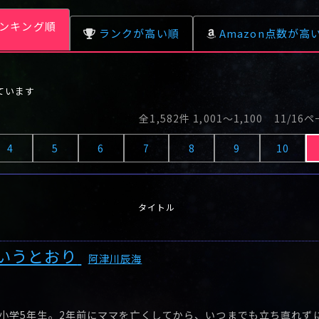
ンキング順
ランクが高い順
Amazon点数が高
ています
全1,582件 1,001〜1,100 11/16
4
5
6
7
8
9
10
タイトル
いうとおり
阿津川辰海
小学5年生。2年前にママを亡くしてから、いつまでも立ち直れず