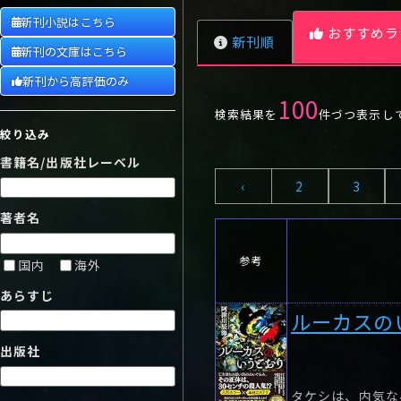
や行
や
ヤ行
ゆ
ヤ
よ
ユ
ヨ
新刊小説はこちら
おすすめラ
ら行
ら
り
ラ行
る
ラ
れ
リ
ろ
ル
レ
ロ
新刊順
新刊の文庫はこちら
わ行
わ
ワ行
ワ
新刊から高評価のみ
100
検索結果を
件づつ表示し
絞り込み
書籍名/出版社レーベル
‹
2
3
著者名
参考
国内
海外
あらすじ
ルーカスの
出版社
タケシは、内気な