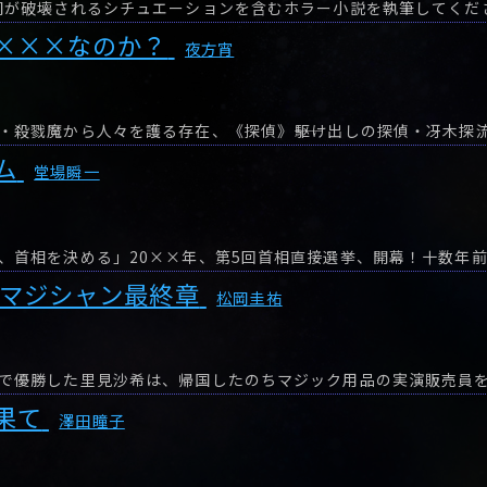
×××なのか？
夜方宵
ム
堂場瞬一
 マジシャン最終章
松岡圭祐
で優勝した里見沙希は、帰国したのちマジック用品の実演販売員
果て
澤田瞳子