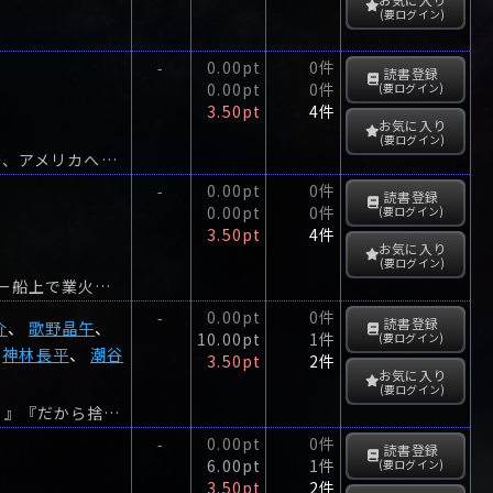
(要ログイン)
0.00pt
0件
-
読書登録
0.00pt
0件
(要ログイン)
3.50pt
4件
お気に入り
(要ログイン)
南アルプス山岳救助隊K-9シリーズ、徳間文庫10巻目！南アルプスを飛び出し、静奈、アメリカへ！山小屋のアメリカ人スタッフが秘めた暗い過去とは？好評山岳ミステリー最新作！いつも陽...
0.00pt
0件
-
読書登録
0.00pt
0件
(要ログイン)
3.50pt
4件
お気に入り
(要ログイン)
累計80万部突破!「行動心理捜査官・楯岡絵麻」シリーズ著者が描く消防×ミステリー船上で業火に包まれる1623名、全員を救出できるのか!?横浜市消防局港消防署の女性消防士、高柳蘭。
0.00pt
0件
-
読書登録
介
、
歌野晶午
、
10.00pt
1件
(要ログイン)
、
神林長平
、
潮谷
3.50pt
2件
お気に入り
(要ログイン)
『黒猫を飼い始めた』『嘘をついたのは、初めてだった』『これが最後の仕事になる』『だから捨ててと言ったのに』『新しい法律ができた』に続く、会員制読書倶楽部：Mephisto Readers Club（M...
0.00pt
0件
-
読書登録
6.00pt
1件
(要ログイン)
3.50pt
2件