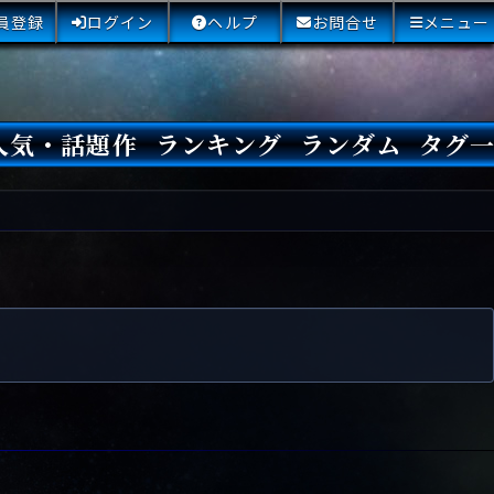
員登録
ログイン
ヘルプ
お問合せ
メニュー
人気・話題作
ランキング
ランダム
タグ
本日
3日間
今週
今月
最近閲覧された小説
国内総合ランキング
海外総合ランキング
Amazon国内作品高評価
Amazon海外作品高評価
国内作品高評価
海外作品高評価
閲覧回数
オススメ投票回数
読書した人が多い小説
サイトランク
Sランク
Aランク
Bランク
Cランク
Dランク
Eランク
Fランク
初心者におすすめ
クローズド・サー
本格ミステリ
青春ミステリ
学園ミステリ
日常の謎
SFミステリ
倒叙ミステリ
警察小説
映画化
ドラマ化
その他をもっとみ