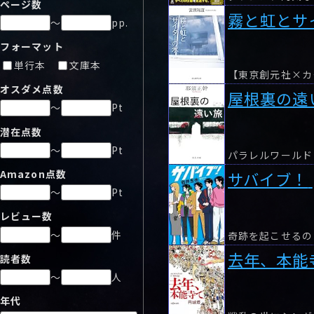
ページ数
霧と虹とサ
～
pp.
フォーマット
単行本
文庫本
オスダメ点数
屋根裏の遠
～
Pt
潜在点数
～
Pt
パラレルワールド
Amazon点数
サバイブ！
～
Pt
レビュー数
～
件
去年、本能
読者数
～
人
年代