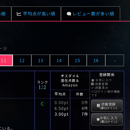
い順
平均点が高い順
レビュー数が多い順
ページ
11
12
13
14
15
16
›
登録関係
オスダメ＆
潜在点数＆
:お気に入り
ランク
:読書登録
Amazon
[
？
]
:読書済み
※ログイン後の機能
平均点
件数
です
C
0.00pt
0件
読書登録
6.50pt
4件
(要ログイン)
3.00pt
7件
お気に入り
(要ログイン)
にいる。