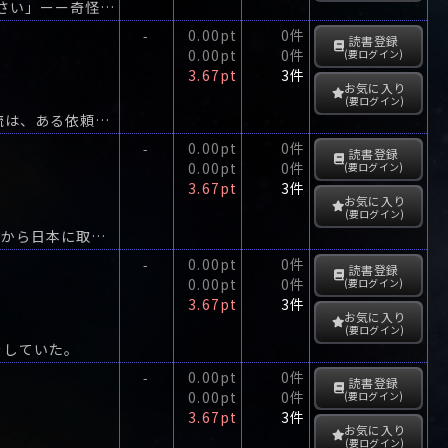
「祠を破壊する/祠が破壊されるシチュエーションを含むホラー小説を執筆してください」ーー奇怪な依頼を受けた豪華7名の作家が、新たな祠の創造と破壊にいま立ち上がる!
0.00pt
0件
-
読書登録
0.00pt
0件
(要ログイン)
3.67pt
3件
お気に入り
(要ログイン)
人に擬態する異形・殺戮魔から人々を護る存在、《探偵》――駆け出しの探偵・冴木探流は、ある依頼を遂行中に殺戮魔と遭遇する。
0.00pt
0件
-
読書登録
0.00pt
0件
(要ログイン)
3.67pt
3件
お気に入り
(要ログイン)
「あなたの一票が、首相を決める」20××年、第5回首相直接選挙、開幕！十数年前から日本に取り入れられた直接民主制。
0.00pt
0件
-
読書登録
0.00pt
0件
(要ログイン)
3.67pt
3件
お気に入り
(要ログイン)
をしていた。
0.00pt
0件
-
読書登録
0.00pt
0件
(要ログイン)
3.67pt
3件
お気に入り
(要ログイン)