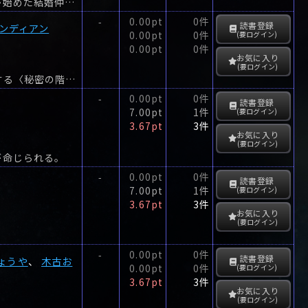
美しい雪山の書店、ブック・シャレーを切り盛りするエリーと姉のメグは、いとこが始めた結婚仲介業のモニターをしぶしぶ引き受けることになった。
0.00pt
0件
-
読書登録
ンディアン
0.00pt
0件
(要ログイン)
0.00pt
0件
お気に入り
(要ログイン)
本を取るとひらく本棚や、レバーを引くと現れる秘密の部屋――そんな仕掛けを得意とする〈秘密の階段建築社〉。
0.00pt
0件
-
読書登録
7.00pt
1件
(要ログイン)
3.67pt
3件
お気に入り
(要ログイン)
が命じられる。
0.00pt
0件
-
読書登録
7.00pt
1件
(要ログイン)
3.67pt
3件
お気に入り
(要ログイン)
0.00pt
0件
-
読書登録
ょうや
、
木古お
0.00pt
0件
(要ログイン)
3.67pt
3件
お気に入り
(要ログイン)