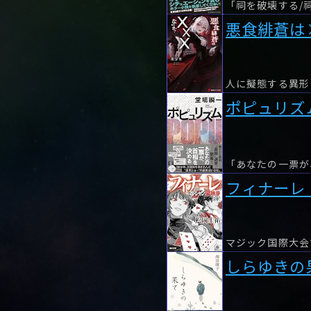
悪食緋蒼は
ポピュリズ
フィナーレ
マジック国際大会
しらゆきの