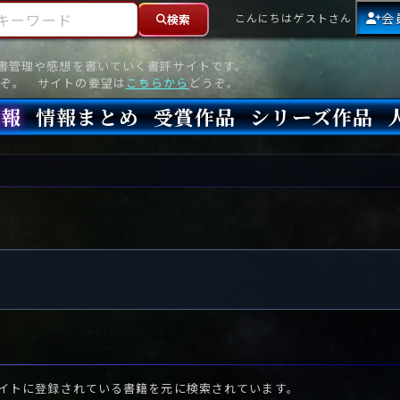
ーワード
会
こんにちはゲストさん
検索
読書管理や感想を書いていく書評サイトです。
ぞ。 サイトの要望は
こちらから
どうぞ。
情報
情報まとめ
受賞作品
シリーズ作品
情報
新刊
高評価
8月)発売
7月)発売
(6月)発売
『本格ミステリベスト』2026年版
『本格ミステリベスト』(海外)
『このミステリーがすごい!』2026年版
『このミステリーがすごい!』(海外)
『ミステリが読みたい!』2026年版
『ミステリが読みたい!』(海外)
『週刊文春ミステリーベスト10』2025年版
『週刊文春ミステリーベスト10』(海外)
本格ミステリ・エターナル300
本格ミステリ・ディケイド300
本格ミステリ・クロニクル300
ミステリー・リーグ
東西ミステリーベスト100 2012年版(国内)
東西ミステリーベスト100 2012年版(海外)
日本推理作家協会賞
本格ミステリ大賞
鮎川哲也賞
横溝正史ミステリ大賞
江戸川乱歩賞
メフィスト賞
『このミステリーがすごい!』大賞
アンソニー賞(長編賞)
エドガー賞(MWA賞)
ゴールド・ダガー賞(CWA賞)
バリー賞(長編賞)
ガラスの鍵賞
その他をもっとみる
その他をもっとみる
イトに登録されている書籍を元に検索されています。