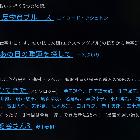
救いを描く5つの物語。
 反物質ブルース
エドワード・アシュトン
 あの日の睡蓮を探して
一色さゆり
ができた
金子玲介
、
日野瑛太郎
、
朱野帰子
(アンソロジー)
古都離
、
嶋戸悠祐
、
風森章羽
、
名倉編
、
真梨幸子
、
東川篤哉
、
験
、
高田大介
、
矢部嵩
、
柾木政宗
、
白井智之
、
赤川次郎
、
五十
蛇谷さん3
野中春樹