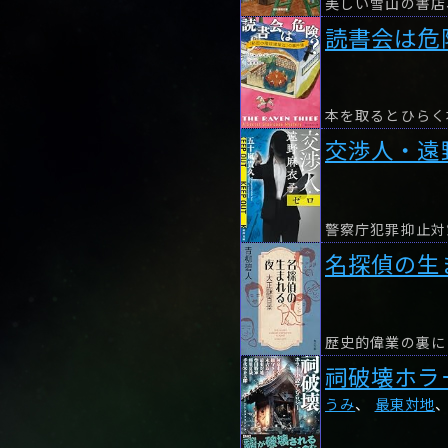
読書会は危
交渉人・遠
警察庁犯罪抑止対
名探偵の生
歴史的偉業の裏に
祠破壊ホラ
うみ
、
最東対地