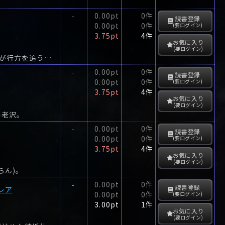
0.00pt
0件
-
読書登録
0.00pt
0件
(要ログイン)
3.75pt
4件
お気に入り
(要ログイン)
なんで打ち明けてくれなかった‼力の結晶をもった十郎が消えた奉行所の烏天狗たちが行方を追うが……〈妖怪の子預かります〉シリーズ第2部大人気、お江戸妖怪ファンタジイ第5弾妖怪をさらう...
0.00pt
0件
-
読書登録
0.00pt
0件
(要ログイン)
3.75pt
4件
お気に入り
(要ログイン)
海老沢。
0.00pt
0件
-
読書登録
0.00pt
0件
(要ログイン)
3.75pt
4件
お気に入り
(要ログイン)
らん)。
0.00pt
0件
-
読書登録
レア
0.00pt
0件
(要ログイン)
3.00pt
1件
お気に入り
(要ログイン)