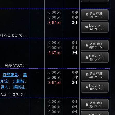
0.00pt
0件
-
読書登録
0.00pt
0件
(要ログイン)
3.67pt
3件
お気に入り
(要ログイン)
宇宙開発で危険な仕事をこなす、使い捨て人間(エクスペンダブル)の役割から無事逃れることができたミッキーだったが、さらに新たな無茶ぶり仕事が!?
0.00pt
0件
-
読書登録
0.00pt
0件
(要ログイン)
3.67pt
3件
お気に入り
(要ログイン)
アートの旅に特化した旅行会社・梅村トラベル。敏腕社員の桐子と新人の優彩の元に、奇妙な依頼が届く。
0.00pt
0件
-
読書登録
、
阿部智里
、
真
5.00pt
1件
(要ログイン)
霜月流
、
矢樹純
、
3.67pt
3件
お気に入り
嵐律人
、
講談社
(要ログイン)
何がどうしてそうなった？ 1行目は全員一緒、できた新法25本！『黒猫を飼い始めた』『嘘をついたのは、初めてだった』『これが最後の仕事になる』『だから捨ててと言ったのに』に続く、会員...
0.00pt
0件
-
読書登録
0.00pt
0件
(要ログイン)
0.00pt
0件
お気に入り