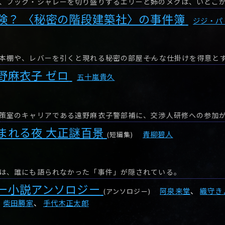
険？ 〈秘密の階段建築社〉の事件簿
ジジ・パ
野麻衣子 ゼロ
五十嵐貴久
策室のキャリアである遠野麻衣子警部補に、交渉人研修への参加
まれる夜 大正謎百景
青柳碧人
(短編集)
は、誰にも語られなかった「事件」が隠されている。
ー小説アンソロジー
阿泉来堂
、
織守き
(アンソロジー)
、
柴田勝家
、
手代木正太郎