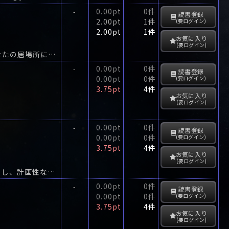
0.00pt
0件
-
読書登録
2.00pt
1件
(要ログイン)
2.00pt
1件
お気に入り
(要ログイン)
【東京創元社×カクヨム学園ミステリ大賞優秀賞受賞作】四月の教室における、あなたの居場所について。
0.00pt
0件
-
読書登録
0.00pt
0件
(要ログイン)
3.75pt
4件
お気に入り
(要ログイン)
。
0.00pt
0件
-
読書登録
0.00pt
0件
(要ログイン)
3.75pt
4件
お気に入り
(要ログイン)
奇跡を起こせるのは、最後の最後まで奇跡を信じきったやつだーー資金なし、経験なし、計画性なし。
0.00pt
0件
-
読書登録
0.00pt
0件
(要ログイン)
3.75pt
4件
お気に入り
(要ログイン)