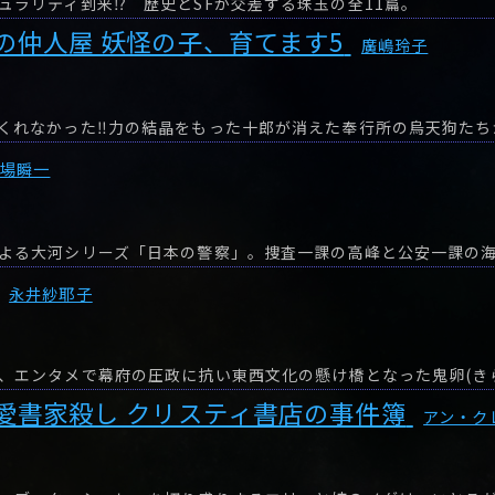
ュラリティ到来⁉ 歴史とSFが交差する珠玉の全11篇。
の仲人屋 妖怪の子、育てます5
廣嶋玲子
堂場瞬一
よる大河シリーズ「日本の警察」。捜査一課の高峰と公安一課の
永井紗耶子
、エンタメで幕府の圧政に抗い東西文化の懸け橋となった鬼卵(き
愛書家殺し クリスティ書店の事件簿
アン・ク