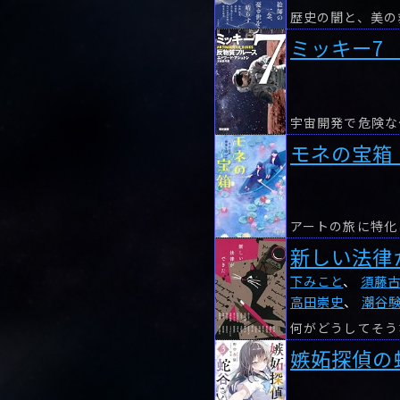
歴史の闇と、美の
ミッキー7
モネの宝箱
新しい法律
下みこと
、
須藤
高田崇史
、
潮谷
嫉妬探偵の