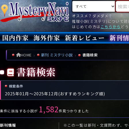
検索対象
検索キ
オススメ？ダメダメ？
推理小説(ミステリ)について
はじめての方は
こちらから
どう
国内作家
海外作家
新着レビュー
新刊
新刊
文庫
新刊
今月(
先月(
先々月
あ行
あ
い
ア行
う
ア
え
イ
お
ウ
エ
オ
HOME
新刊 ミステリ小説
書籍検索
か行
か
き
カ行
く
カ
け
キ
こ
ク
ケ
コ
書籍検索
さ行
さ
し
サ行
す
サ
せ
シ
そ
ス
セ
ソ
た行
た
ち
タ行
つ
タ
て
チ
と
ツ
テ
ト
検索条件
2025年01月～2025年12月(おすすめランキング順)
な行
な
に
ナ行
ぬ
ナ
ね
ニ
の
ヌ
ネ
ノ
1,582
は行
は
ひ
ハ行
ふ
ハ
へ
ヒ
ほ
フ
ヘ
ホ
条件に該当する小説が
件見つかりました
ま行
ま
み
マ行
む
マ
め
ミ
も
ム
メ
モ
新刊情報
※この一覧は新刊・文庫問わず、サ