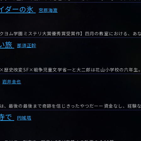
イダーの氷
宮原海渡
い旅
那須正幹
×歴史改変SF×戦争児童文学省一と大二郎は花山小学校の六年生
岩井圭也
寺で
円城塔