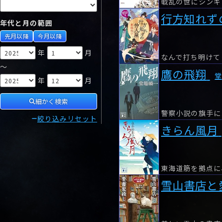
戦乱の世にシンギ
行方知れず
年代と月の範囲
先月以降
今月以降
年
月
～
鷹の飛翔
年
月
細かく検索
警察小説の旗手に
絞り込みリセット
きらん風月
東海道筋を拠点に
雪山書店と