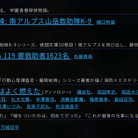
る、 学園青春探偵物語。
: 南アルプス山岳救助隊K-9
樋口明雄
A 119 要救助者1623名
佐藤青南
はよく燃えた
講談社
、
高田崇史
、
高田大
(アンソロジー)
章羽
、
丸木文華
、
米澤穂信
、
須藤古都離
、
篠原美季
、
島田荘司
黒澤いづみ
、
我孫子武丸
、
秋吉理香子
万城目学