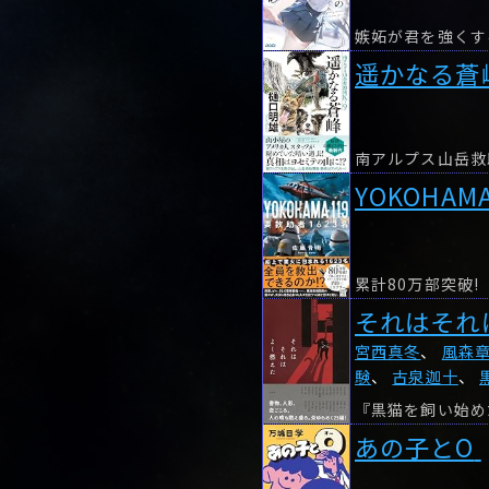
嫉妬が君を強くす
遥かなる蒼峰
YOKOHAM
それはそれ
宮西真冬
、
風森
験
、
古泉迦十
、
あの子とO