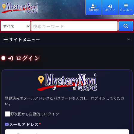
メニュー
会員登録
ログイン
検索対象
検索キーワード
サイトメニュー
国内
海外
新着
新刊
ログイン
作家
作家
レビュー
情報
国内
海外
受賞
新刊
ランキング
ランキング
作品
文庫
本日話題
情報
シリーズ
新刊
作品
まとめ
作品
高評価
登録済みのメールアドレスとパスワードを入力し、ログインしてくださ
い。
近況話題
タグ
次回から自動的にログイン
ランダム表示
要望
作品
一覧
メールアドレス
*