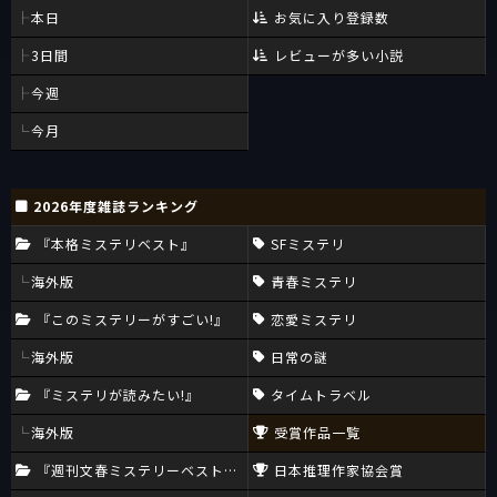
本日
お気に入り登録数
3日間
レビューが多い小説
今週
今月
2026年度雑誌ランキング
『本格ミステリベスト』
SFミステリ
海外版
青春ミステリ
『このミステリーがすごい!』
恋愛ミステリ
海外版
日常の謎
『ミステリが読みたい!』
タイムトラベル
海外版
受賞作品一覧
『週刊文春ミステリーベスト10』
日本推理作家協会賞