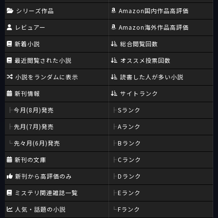
シリーズ作品
Amazon国内作品高評価
レビュアー
Amazon海外作品高評価
新着小説
総合閲覧回数
最近閲覧された小説
オススメ投票回数
小説をランダムに表示
読書した人が多い小説
新刊情報
サイトランク
今月(8月)発売
Sランク
先月(7月)発売
Aランク
先々月(6月)発売
Bランク
新刊の文庫
Cランク
新刊から高評価のみ
Dランク
ミステリ関連雑誌一覧
Eランク
人気・話題の小説
Fランク