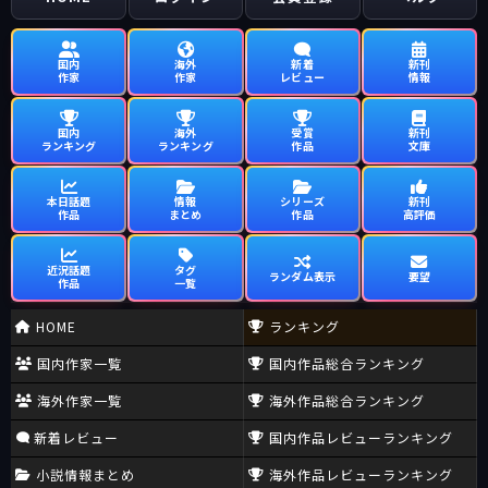
国内
海外
新着
新刊
作家
作家
レビュー
情報
国内
海外
受賞
新刊
ランキング
ランキング
作品
文庫
本日話題
情報
シリーズ
新刊
作品
まとめ
作品
高評価
近況話題
タグ
ランダム表示
要望
作品
一覧
HOME
ランキング
国内作家一覧
国内作品総合ランキング
海外作家一覧
海外作品総合ランキング
新着レビュー
国内作品レビューランキング
小説情報まとめ
海外作品レビューランキング