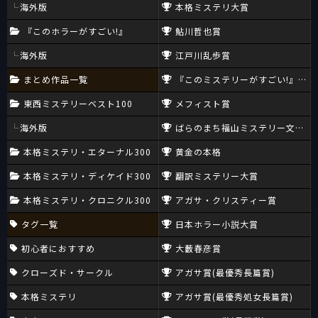
海外版
本格ミステリ大賞
『このホラーがすごい!』
鮎川哲也賞
海外版
江戸川乱歩賞
まとめ作品一覧
『このミステリーがすごい!』大賞
東西ミステリーベスト100
メフィスト賞
海外版
ばらのまち福山ミステリー文学新
本格ミステリ・エターナル300
黄金の本格
本格ミステリ・ディケイド300
翻訳ミステリー大賞
本格ミステリ・クロニクル300
アガサ・クリスティー賞
タグ一覧
日本ホラー小説大賞
初心者におすすめ
大藪春彦賞
クローズド・サークル
アガサ賞(最優秀長篇賞)
本格ミステリ
アガサ賞(最優秀処女長篇賞)