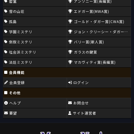
密室
アンソニー賞(長編賞)
雪の山荘
エドガー賞(MWA賞)
孤島
ゴールド・ダガー賞(CWA賞)
学園ミステリ
ジョン・クリーシー・ダガー賞(CW
倒叙ミステリ
バリー賞(新人賞)
社会派ミステリ
ガラスの鍵賞
法廷ミステリ
マカヴィティ賞(長編賞)
会員機能
会員登録
ログイン
その他
ヘルプ
お問合せ
要望
サイト運営者