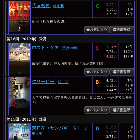
C
0.00pt
0件
代理処罰
嶋中潤
5.00pt
1件
3.75pt
12件
誘拐された最愛の娘。
お気に入り
読書登録
第16回 (2012年)
受賞
S
7.93pt
15件
ロスト・ケア
葉真中顕
7.75pt
110件
4.22pt
137件
戦後犯罪史に残る凶悪犯に降された死刑判決。
お気に入り
読書登録
B
6.43pt
7件
クリーピー
前川裕
6.82pt
49件
3.44pt
77件
大学で犯罪心理学を教える高倉は、妻と二人、一戸建てに暮ら
す。
お気に入り
読書登録
第15回 (2011年)
受賞
D
0.00pt
0件
茉莉花（サンパギータ）
川
5.00pt
1件
中大樹
2.78pt
9件