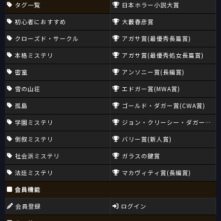
タグ一覧
日本ホラー小説大賞
初心者におすすめ
大藪春彦賞
クローズド・サークル
アガサ賞(最優秀長篇賞)
本格ミステリ
アガサ賞(最優秀処女長篇賞)
密室
アンソニー賞(長編賞)
雪の山荘
エドガー賞(MWA賞)
孤島
ゴールド・ダガー賞(CWA賞)
学園ミステリ
ジョン・クリーシー・ダガー賞(CW
倒叙ミステリ
バリー賞(新人賞)
社会派ミステリ
ガラスの鍵賞
法廷ミステリ
マカヴィティ賞(長編賞)
会員機能
会員登録
ログイン