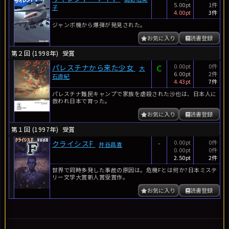
5.00pt
1件
子
4.00pt
3件
ジャンボ機から爆弾が発見された。
お気に入り
読書登録
第２回 (1998年)
受賞
C
0.00pt
0件
パレスチナから来た少女
大
6.00pt
2件
石直紀
4.43pt
7件
パレスチナ難民キャンプで家族を虐殺された沙也は、日本人に
救われ日本で育った。
お気に入り
読書登録
第１回 (1997年)
受賞
-
0.00pt
0件
クライシスF
井谷昌喜
0.00pt
0件
2.50pt
2件
世界で同時多発した事故の原因は。危機Fとは何か?日本ミステ
リー文学大賞新人賞受賞作。
お気に入り
読書登録