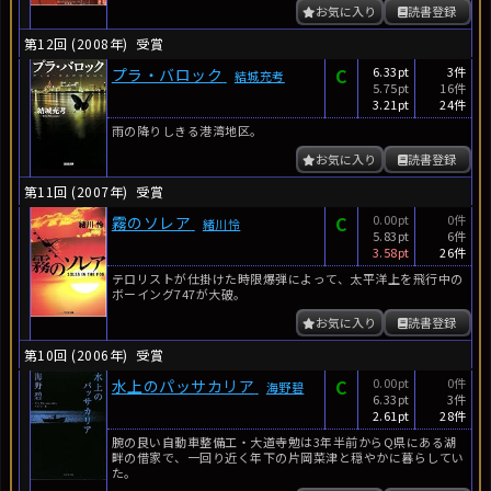
お気に入り
読書登録
第12回 (2008年)
受賞
C
6.33pt
3件
プラ・バロック
結城充考
5.75pt
16件
3.21pt
24件
雨の降りしきる港湾地区。
お気に入り
読書登録
第11回 (2007年)
受賞
C
0.00pt
0件
霧のソレア
緒川怜
5.83pt
6件
3.58pt
26件
テロリストが仕掛けた時限爆弾によって、太平洋上を飛行中の
ボーイング747が大破。
お気に入り
読書登録
第10回 (2006年)
受賞
C
0.00pt
0件
水上のパッサカリア
海野碧
6.33pt
3件
2.61pt
28件
腕の良い自動車整備工・大道寺勉は3年半前からQ県にある湖
畔の借家で、一回り近く年下の片岡菜津と穏やかに暮らしてい
た。