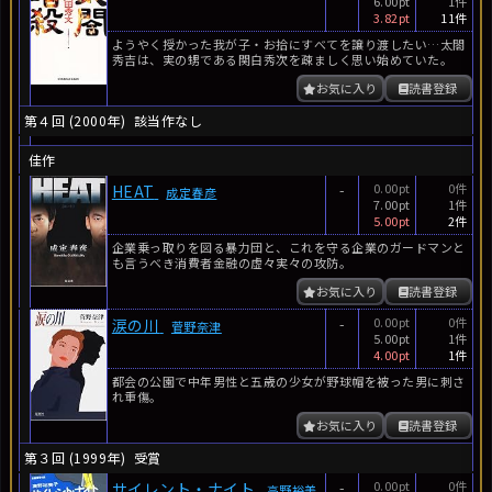
6.00pt
1件
3.82pt
11件
ようやく授かった我が子・お拾にすべてを譲り渡したい…太閤
秀吉は、実の甥である関白秀次を疎ましく思い始めていた。
お気に入り
読書登録
第４回 (2000年)
該当作なし
佳作
-
0.00pt
0件
HEAT
成定春彦
7.00pt
1件
5.00pt
2件
企業乗っ取りを図る暴力団と、これを守る企業のガードマンと
も言うべき消費者金融の虚々実々の攻防。
お気に入り
読書登録
-
0.00pt
0件
涙の川
菅野奈津
5.00pt
1件
4.00pt
1件
都会の公園で中年男性と五歳の少女が野球帽を被った男に刺さ
れ重傷。
お気に入り
読書登録
第３回 (1999年)
受賞
-
0.00pt
0件
サイレント・ナイト
高野裕美