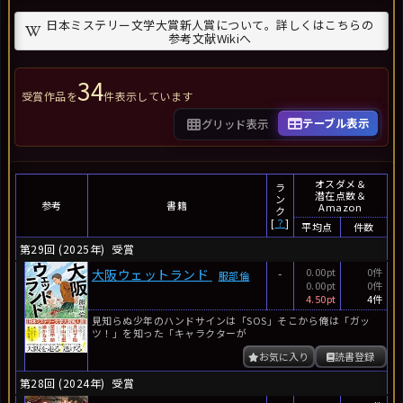
日本ミステリー文学大賞新人賞について。詳しくはこちらの
参考文献Wikiへ
34
受賞作品を
件表示しています
テーブル表示
グリッド表示
オスダメ＆
ラ
潜在点数＆
ン
参考
書籍
Amazon
ク
[
？
]
平均点
件数
第29回 (2025年)
受賞
-
0.00pt
0件
大阪ウェットランド
服部倫
0.00pt
0件
4.50pt
4件
見知らぬ少年のハンドサインは「SOS」そこから俺は「ガッ
ツ！」を知った「キャラクターが
お気に入り
読書登録
第28回 (2024年)
受賞