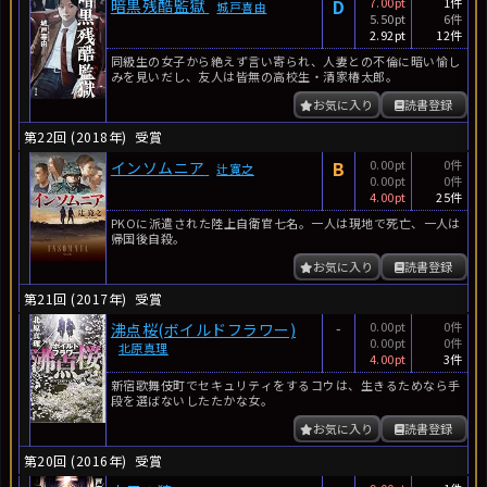
D
7.00pt
1件
暗黒残酷監獄
城戸喜由
5.50pt
6件
2.92pt
12件
同級生の女子から絶えず言い寄られ、人妻との不倫に暗い愉し
みを見いだし、友人は皆無の高校生・清家椿太郎。
お気に入り
読書登録
第22回 (2018年)
受賞
B
0.00pt
0件
インソムニア
辻寛之
0.00pt
0件
4.00pt
25件
PKOに派遣された陸上自衛官七名。一人は現地で死亡、一人は
帰国後自殺。
お気に入り
読書登録
第21回 (2017年)
受賞
-
0.00pt
0件
沸点桜(ボイルドフラワー)
0.00pt
0件
北原真理
4.00pt
3件
新宿歌舞伎町でセキュリティをするコウは、生きるためなら手
段を選ばないしたたかな女。
お気に入り
読書登録
第20回 (2016年)
受賞