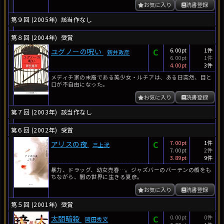
お気に入り
読書登録
第９回 (2005年)
該当作なし
第８回 (2004年)
受賞
C
6.00pt
1件
ユグノーの呪い
新井政彦
6.00pt
1件
4.00pt
3件
メディチ家の末裔である美少女・ルチアは、ある日突然、目と
口が不自由になった。
お気に入り
読書登録
第７回 (2003年)
該当作なし
第６回 (2002年)
受賞
C
7.00pt
1件
アリスの夜
三上洸
7.00pt
2件
3.89pt
9件
暴力、ドラッグ、幼女売春…。ジャズバーのバーテンの顔をも
ちながら、闇の世界に生きる夏彦。
お気に入り
読書登録
第５回 (2001年)
受賞
C
0.00pt
0件
太閤暗殺
岡田秀文