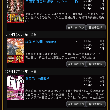
D
5.00pt
1件
午前零時の評議室
衣刀信吾
5.14pt
7件
3.44pt
9件
法廷×デスゲーム×本格ミステリ！ 第28回日本ミステリー文
学大賞新人賞受賞作。大学生の美帆に届いた裁判員選任の案内
状。
お気に入り
読書登録
第27回 (2023年)
受賞
-
0.00pt
0件
燃える氷華
斎堂琴湖
0.00pt
0件
2.67pt
3件
大宮署の刑事・蝶野未希は十七年前に息子の遥希を亡くした。
雪の日に、廃工場の冷蔵庫に閉じこめられて死んだのだ。
お気に入り
読書登録
第26回 (2022年)
受賞
-
0.00pt
0件
６０％
柴田祐紀
0.00pt
0件
2.50pt
2件
容姿端麗、頭脳明晰のカリスマ極道・柴崎純也は、飲酒運転で
人生を失った元銀行員・後藤喜一をスカウトし、マネーロンダ
リング専用の投資コンサルティング会社「６０％」を立ち上げ
る。
お気に入り
読書登録