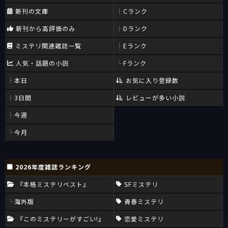
新刊の文庫
Cランク
新刊から高評価のみ
Dランク
ミステリ関連雑誌一覧
Eランク
人気・話題の小説
Fランク
本日
お気に入り登録数
3日間
レビューが多い小説
今週
今月
2026年度雑誌ランキング
『本格ミステリベスト』
SFミステリ
海外版
青春ミステリ
『このミステリーがすごい!』
恋愛ミステリ