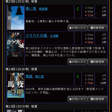
第25回 (2021年)
受賞
C
0.00pt
0件
青い雪
麻加朋
6.50pt
2件
4.17pt
6件
避暑地・土筆町に暮らす柊寿々音。
お気に入り
読書登録
-
0.00pt
0件
クラウドの城
大谷睦
5.50pt
2件
4.00pt
2件
第25回日本ミステリー文学大賞新人賞受賞作が文庫で登場! 主
人公の元傭兵・鹿島丈は、イラクで起きた自爆テロで恋人を失
い、帰国後、傷心の日々を送っていた。
お気に入り
読書登録
第24回 (2020年)
受賞
C
0.00pt
0件
馬疫
茜灯里
0.00pt
0件
3.79pt
14件
2024年、東京五輪の連続開催を控える日本で「新型馬インフ
ルエンザ」が発生。
お気に入り
読書登録
第23回 (2019年)
受賞