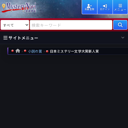
メニュー
会員登録
ログイン
検索対象
検索キーワード
サイトメニュー
小説の賞
日本ミステリー文学大賞新人賞
HOME
国内
海外
新着
新刊
作家
作家
レビュー
情報
国内
海外
受賞
新刊
ランキング
ランキング
作品
文庫
本日話題
情報
シリーズ
新刊
作品
まとめ
作品
高評価
近況話題
タグ
ランダム表示
要望
作品
一覧