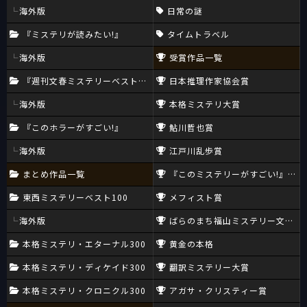
海外版
日常の謎
『ミステリが読みたい!』
タイムトラベル
海外版
受賞作品一覧
『週刊文春ミステリーベスト10』
日本推理作家協会賞
海外版
本格ミステリ大賞
『このホラーがすごい!』
鮎川哲也賞
海外版
江戸川乱歩賞
まとめ作品一覧
『このミステリーがすごい!』大賞
東西ミステリーベスト100
メフィスト賞
海外版
ばらのまち福山ミステリー文学新
本格ミステリ・エターナル300
黄金の本格
本格ミステリ・ディケイド300
翻訳ミステリー大賞
本格ミステリ・クロニクル300
アガサ・クリスティー賞