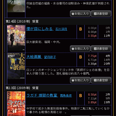
尽誠会巴組の組長・水谷優司の幼馴染み・神楽武雄が刺殺され
た。
お気に入り
読書登録
第14回 (2010年)
受賞
B
0.00pt
0件
煙が目にしみる
石川渓月
8.00pt
1件
3.55pt
11件
巨大歓楽街、福岡・中州。
お気に入り
読書登録
B
7.75pt
4件
大絵画展
望月諒子
6.71pt
14件
3.30pt
20件
ロンドンのオークションでゴッホ作「医師ガシェの肖像」を日
本人が競り落とした。落札価格は約百八十億円。
お気に入り
読書登録
第13回 (2009年)
受賞
B
8.50pt
2件
ラガド 煉獄の教室
両角長彦
7.11pt
9件
3.89pt
19件
中学校で起きた無差別殺傷事件。物語が二転三転していくなか
で暴かれる戦慄の真相とは…。