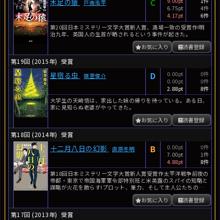
C
9.00pt
1件
木足の猿
戸南浩平
6.75pt
4件
4.17pt
6件
第20回日本ミステリー文学大賞新人賞、満場一致の受賞作!明
治九年、英国人の生首が晒されるという事件が起きた。
お気に入り
読書登録
第19回 (2015年)
受賞
D
0.00pt
0件
星宿る虫
嶺里俊介
0.00pt
0件
2.88pt
8件
大学生の天崎悟は、家出した妹の帰りを待っている。ある日、
家に見知らぬ老婆がやってきた。
お気に入り
読書登録
第18回 (2014年)
受賞
B
0.00pt
0件
十二月八日の幻影
直原冬明
7.00pt
1件
4.88pt
8件
第18回日本ミステリー文学大賞新人賞受賞作太平洋戦争前夜の
帝都・東京で帝国海軍軍令部特別班と米英露のスパイの知略と
謀略が火花を散らす!プロット、筆力、そして主人公たちの魅
力を選考委...
お気に入り
読書登録
第17回 (2013年)
受賞