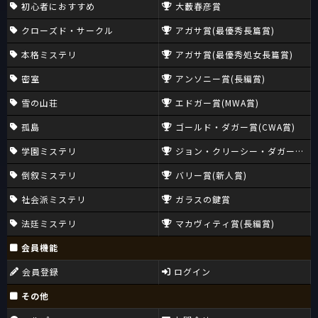
初心者におすすめ
大藪春彦賞
クローズド・サークル
アガサ賞(最優秀長篇賞)
本格ミステリ
アガサ賞(最優秀処女長篇賞)
密室
アンソニー賞(長編賞)
雪の山荘
エドガー賞(MWA賞)
孤島
ゴールド・ダガー賞(CWA賞)
学園ミステリ
ジョン・クリーシー・ダガー賞(CW
倒叙ミステリ
バリー賞(新人賞)
社会派ミステリ
ガラスの鍵賞
法廷ミステリ
マカヴィティ賞(長編賞)
会員機能
会員登録
ログイン
その他