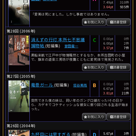
7.49pt
310件
3.64pt
935件
「愛美は死にました。しかし事故ではありません。
お気に入り
読書登録
第28回 (2006年)
C
0.00pt
0件
消えずの行灯 本所七不思議
6.00pt
2件
捕物帖
(短編集)
誉田龍一
3.57pt
7件
黒船来航で江戸中が物情騒然とするなか、本所吉田町の小屋
で、旗本の道楽三男坊が夜鷹とともに変死体で発見された。
お気に入り
読書登録
第27回 (2005年)
B
0.00pt
0件
竜巻ガール
(短編集)
垣谷美雨
6.67pt
3件
3.81pt
21件
突然できた僕の妹は、同い年のガングロ娘だった!その日か
ら、カゲキでコケティッシュな彼女に振り回される生活が始ま
った。
お気に入り
読書登録
第26回 (2004年)
D
5.67pt
3件
九杯目には早すぎる
(短編集)