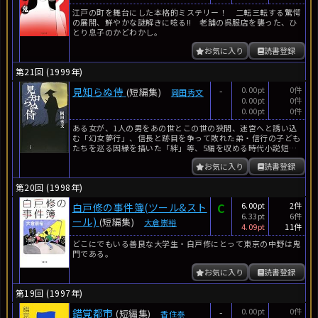
江戸の町を舞台にした本格的ミステリー！ 二転三転する驚愕
の展開、鮮やかな謎解きに唸る!! 老舗の呉服店を襲った、ひ
とり息子のかどわかし。
お気に入り
読書登録
第21回 (1999年)
-
0.00pt
0件
見知らぬ侍
(短編集)
岡田秀文
0.00pt
0件
0.00pt
0件
ある女が、1人の男をあの世とこの世の狭間、迷宮へと誘い込
む「幻女夢行」、信長と跡目を争って敗れた弟・信行の子ども
たちを巡る因縁を描いた「絆」等、5編を収める時代小説短編
集。
お気に入り
読書登録
第20回 (1998年)
C
6.00pt
2件
白戸修の事件簿(ツール&スト
6.33pt
6件
ール)
(短編集)
大倉崇裕
4.09pt
11件
どこにでもいる善良な大学生・白戸修にとって東京の中野は鬼
門である。
お気に入り
読書登録
第19回 (1997年)
-
0.00pt
0件
錯覚都市
(短編集)
香住泰