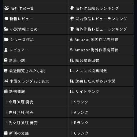
海外作家一覧
海外作品総合ランキング
新着レビュー
国内作品レビューランキング
小説情報まとめ
海外作品レビューランキング
シリーズ作品
Amazon国内作品高評価
レビュアー
Amazon海外作品高評価
新着小説
総合閲覧回数
最近閲覧された小説
オススメ投票回数
小説をランダムに表示
読書した人が多い小説
新刊情報
サイトランク
今月(8月)発売
Sランク
先月(7月)発売
Aランク
先々月(6月)発売
Bランク
新刊の文庫
Cランク