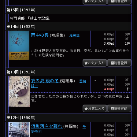
お気に入り
読書登録
第15回 (1993年)
村雨貞郎 「砂上の記録」
第14回 (1992年)
-
0.00pt
0件
雨中の客
(短編集)
浅黄斑
0.00pt
0件
3.00pt
1件
小説推理新人賞受賞作。ある日、突然、思いもかけぬ事件をも
たらす危険な訪問者。
お気に入り
読書登録
第13回 (1991年)
-
0.00pt
0件
宴の夏 鏡の冬
(短編集)
香納
0.00pt
0件
諒一
4.00pt
3件
自衛官だった弟の自殺が信じられない姉。部下の死に戸惑う上
官。
お気に入り
読書登録
第12回 (1990年)
-
0.00pt
0件
浜町河岸夕暮れ
(短編集)
千
0.00pt
0件
野隆司
0.00pt
0件