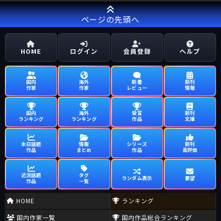
ページの先頭へ
HOME
ログイン
会員登録
ヘルプ
国内
海外
新着
新刊
作家
作家
レビュー
情報
国内
海外
受賞
新刊
ランキング
ランキング
作品
文庫
本日話題
情報
シリーズ
新刊
作品
まとめ
作品
高評価
近況話題
タグ
ランダム表示
要望
作品
一覧
HOME
ランキング
国内作家一覧
国内作品総合ランキング