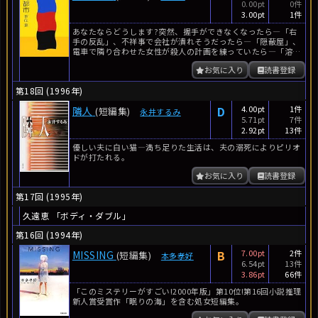
0.00pt
0件
3.00pt
1件
あなたならどうします?突然、握手ができなくなったら―「右
手の反乱」、不祥事で会社が潰れそうだったら―「隠蔽屋」、
電車で隣り合わせた女性が殺人の計画を練っていたら―「溶け
る女」、ナイフが...
お気に入り
読書登録
第18回 (1996年)
D
4.00pt
1件
隣人
(短編集)
永井するみ
5.71pt
7件
2.92pt
13件
優しい夫に白い猫―満ち足りた生活は、夫の溺死によりピリオ
ドが打たれる。
お気に入り
読書登録
第17回 (1995年)
久遠恵 「ボディ・ダブル」
第16回 (1994年)
B
7.00pt
2件
MISSING
(短編集)
本多孝好
6.54pt
13件
3.86pt
66件
「このミステリーがすごい!2000年版」第10位!第16回小説推理
新人賞受賞作「眠りの海」を含む処女短編集。