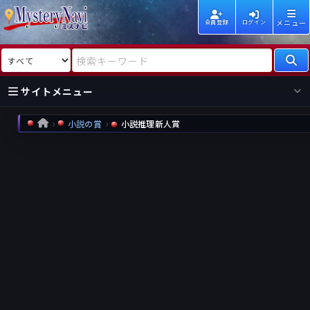
メニュー
会員登録
ログイン
検索対象
検索キーワード
サイトメニュー
小説の賞
小説推理新人賞
HOME
国内
海外
新着
新刊
作家
作家
レビュー
情報
国内
海外
受賞
新刊
ランキング
ランキング
作品
文庫
本日話題
情報
シリーズ
新刊
作品
まとめ
作品
高評価
近況話題
タグ
ランダム表示
要望
作品
一覧