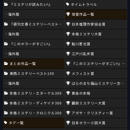
『ミステリが読みたい!』
タイムトラベル
海外版
受賞作品一覧
『週刊文春ミステリーベスト10』
日本推理作家協会賞
海外版
本格ミステリ大賞
『このホラーがすごい!』
鮎川哲也賞
海外版
江戸川乱歩賞
まとめ作品一覧
『このミステリーがすごい!』大賞
東西ミステリーベスト100
メフィスト賞
海外版
ばらのまち福山ミステリー文学新
本格ミステリ・エターナル300
黄金の本格
本格ミステリ・ディケイド300
翻訳ミステリー大賞
本格ミステリ・クロニクル300
アガサ・クリスティー賞
タグ一覧
日本ホラー小説大賞