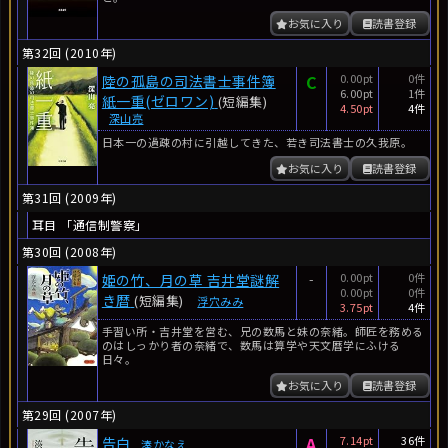
お気に入り
読書登録
第32回 (2010年)
C
0.00pt
0件
陸の孤島の司法書士事件簿
6.00pt
1件
紙一重(ゼロワン)
(短編集)
4.50pt
4件
深山亮
日本一の過疎の村に引越してきた、若き司法書士の久我原。
お気に入り
読書登録
第31回 (2009年)
耳目 「通信制警察」
第30回 (2008年)
-
0.00pt
0件
姫の竹、月の草 吉井堂謎解
0.00pt
0件
き暦
(短編集)
浮穴みみ
3.75pt
4件
手習い所・吉井堂を営む、兄の数馬と妹の奈緒。師匠を務める
のはしっかり者の奈緒で、数馬は算学や天文暦学にふける
日々。
お気に入り
読書登録
第29回 (2007年)
A
7.14pt
36件
告白
湊かなえ