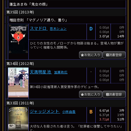
蓮生あまね「鬼女の顔」
第35回 (2013年)
増田忠則 「マグノリア通り、曇り」
D
0.00pt
0件
スマドロ
悠木シュン
0.00pt
0件
3.07pt
14件
ひとりの女性のモノローグから物語は始まる。登場人物が繋が
っていく複雑な人間関係。
お気に入り
読書登録
第34回 (2012年)
-
0.00pt
0件
天満明星池
加瀬政広
0.00pt
0件
0.00pt
0件
第34回小説推理新人賞受賞作家のデビュー作。
お気に入り
読書登録
第33回 (2011年)
B
6.67pt
3件
ジャッジメント
小林由香
6.37pt
19件
3.71pt
51件
大切な人を殺された者は言う。「犯罪者に復讐してやりたい」
と。