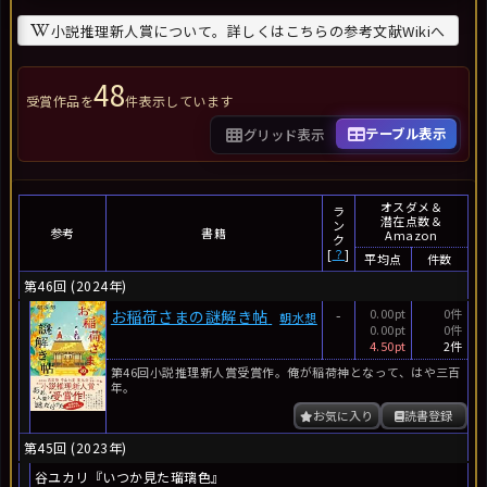
小説推理新人賞について。詳しくはこちらの参考文献Wikiへ
48
受賞作品を
件表示しています
テーブル表示
グリッド表示
オスダメ＆
ラ
潜在点数＆
ン
参考
書籍
Amazon
ク
[
？
]
平均点
件数
第46回 (2024年)
-
0.00pt
0件
お稲荷さまの謎解き帖
朝水想
0.00pt
0件
4.50pt
2件
第46回小説推理新人賞受賞作。俺が稲荷神となって、はや三百
年。
お気に入り
読書登録
第45回 (2023年)
谷ユカリ『いつか見た瑠璃色』