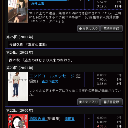
5.57pt
7件
蒼井上鷹
3.17pt
12件
休日に上司と遭遇、無理やり酒に付き合わされていたら、上司
にも自分にもまるで予期せぬ事態が―(小説推理新人賞受賞作
「キリング・タイム」)。
お気に入り
読書登録
第25回 (2003年)
長岡弘樹 「真夏の車輪」
第24回 (2002年)
西本秋 「過去のはじまり未来のおわり」
第23回 (2001年)
-
0.00pt
0件
エンドコールメッセージ
(短
7.00pt
1件
編集)
山之内正文
3.33pt
3件
レンタルビデオテープにひったくり事件の映像が録画されてい
た。
お気に入り
読書登録
第22回 (2000年)
-
0.00pt
0件
影踏み鬼
(短編集)
翔田寛
6.00pt
1件
4.33pt
3件