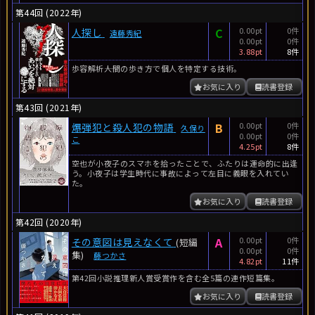
第44回 (2022年)
C
0.00pt
0件
人探し
遠藤秀紀
0.00pt
0件
3.88pt
8件
歩容解析――人間の歩き方で個人を特定する技術。
お気に入り
読書登録
第43回 (2021年)
B
0.00pt
0件
爆弾犯と殺人犯の物語
久保り
0.00pt
0件
こ
4.25pt
8件
空也が小夜子のスマホを拾ったことで、ふたりは運命的に出逢
う。小夜子は学生時代に事故によって左目に義眼を入れてい
た。
お気に入り
読書登録
第42回 (2020年)
A
0.00pt
0件
その意図は見えなくて
(短編
0.00pt
0件
集)
藤つかさ
4.82pt
11件
第42回小説推理新人賞受賞作を含む全5篇の連作短篇集。
お気に入り
読書登録