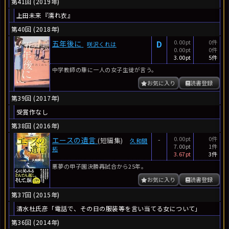
第41回 (2019年)
上田未来『濡れ衣』
第40回 (2018年)
D
0.00pt
0件
五年後に
咲沢くれは
0.00pt
0件
3.00pt
5件
中学教師の華に一人の女子生徒が言う。
お気に入り
読書登録
第39回 (2017年)
受賞作なし
第38回 (2016年)
-
0.00pt
0件
エースの遺言
(短編集)
久和間
7.00pt
1件
拓
3.67pt
3件
悪夢の甲子園決勝再試合から25年。
お気に入り
読書登録
第37回 (2015年)
清水杜氏彦「電話で、その日の服装等を言い当てる女について」
第36回 (2014年)