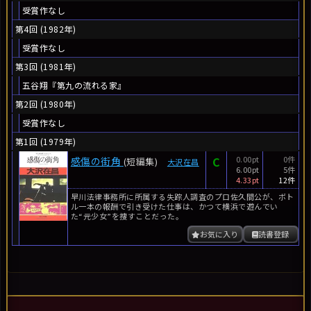
受賞作なし
第4回 (1982年)
受賞作なし
第3回 (1981年)
五谷翔『第九の流れる家』
第2回 (1980年)
受賞作なし
第1回 (1979年)
C
0.00pt
0件
感傷の街角
(短編集)
大沢在昌
6.00pt
5件
4.33pt
12件
早川法律事務所に所属する失踪人調査のプロ佐久間公が、ボト
ル一本の報酬で引き受けた仕事は、かつて横浜で遊んでい
た“元少女”を捜すことだった。
お気に入り
読書登録