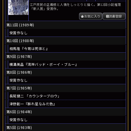
江戸庶民の正義感と人情をしっとりと描く。第12回小説推理
「新人賞」受賞作。
お気に入り
読書登録
第11回 (1989年)
受賞作なし
第10回 (1988年)
相馬隆『今宵は死体と』
第9回 (1987年)
横溝美晶『湾岸バッド・ボーイ・ブルー』
第8回 (1986年)
受賞作なし
第7回 (1985年)
長尾健二 「カウンターブロウ」
津野創一『群れ星なみだ色』
第6回 (1984年)
受賞作なし
第5回 (1983年)