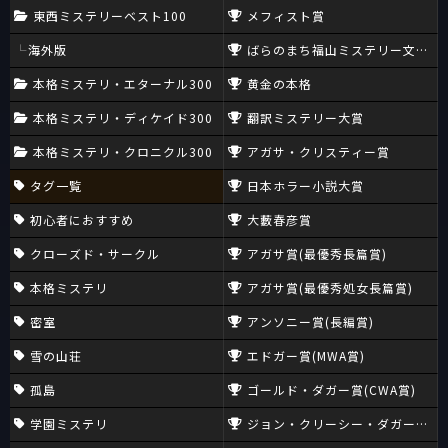
東西ミステリーベスト100
メフィスト賞
海外版
ばらのまち福山ミステリー文学新
本格ミステリ・エターナル300
黄金の本格
本格ミステリ・ディケイド300
翻訳ミステリー大賞
本格ミステリ・クロニクル300
アガサ・クリスティー賞
タグ一覧
日本ホラー小説大賞
初心者におすすめ
大藪春彦賞
クローズド・サークル
アガサ賞(最優秀長篇賞)
本格ミステリ
アガサ賞(最優秀処女長篇賞)
密室
アンソニー賞(長編賞)
雪の山荘
エドガー賞(MWA賞)
孤島
ゴールド・ダガー賞(CWA賞)
学園ミステリ
ジョン・クリーシー・ダガー賞(CW