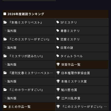
2026年度雑誌ランキング
『本格ミステリベスト』
SFミステリ
海外版
青春ミステリ
『このミステリーがすごい!』
恋愛ミステリ
海外版
日常の謎
『ミステリが読みたい!』
タイムトラベル
海外版
受賞作品一覧
『週刊文春ミステリーベスト10』
日本推理作家協会賞
海外版
本格ミステリ大賞
『このホラーがすごい!』
鮎川哲也賞
海外版
江戸川乱歩賞
まとめ作品一覧
『このミステリーがすごい!』大賞