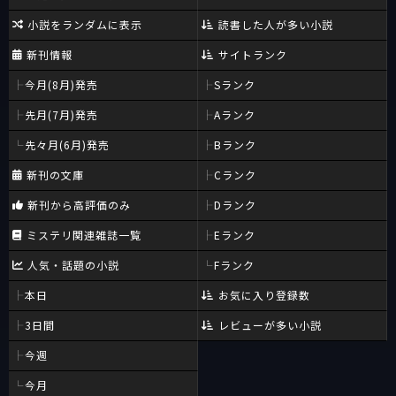
小説をランダムに表示
読書した人が多い小説
新刊情報
サイトランク
今月(8月)発売
Sランク
先月(7月)発売
Aランク
先々月(6月)発売
Bランク
新刊の文庫
Cランク
新刊から高評価のみ
Dランク
ミステリ関連雑誌一覧
Eランク
人気・話題の小説
Fランク
本日
お気に入り登録数
3日間
レビューが多い小説
今週
今月