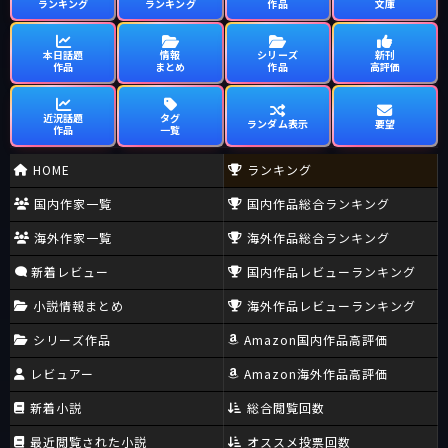
ランキング
ランキング
作品
文庫
本日話題
情報
シリーズ
新刊
作品
まとめ
作品
高評価
近況話題
タグ
ランダム表示
要望
作品
一覧
HOME
ランキング
国内作家一覧
国内作品総合ランキング
海外作家一覧
海外作品総合ランキング
新着レビュー
国内作品レビューランキング
小説情報まとめ
海外作品レビューランキング
シリーズ作品
Amazon国内作品高評価
レビュアー
Amazon海外作品高評価
新着小説
総合閲覧回数
最近閲覧された小説
オススメ投票回数