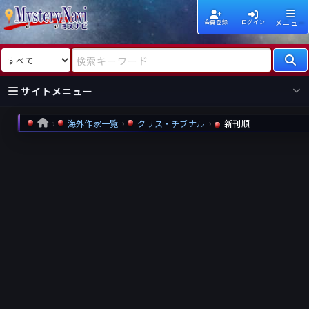
メニュー
会員登録
ログイン
検索対象
検索キーワード
サイトメニュー
海外作家一覧
クリス・チブナル
新刊順
HOME
国内
海外
新着
新刊
作家
作家
レビュー
情報
国内
海外
受賞
新刊
ランキング
ランキング
作品
文庫
本日話題
情報
シリーズ
新刊
作品
まとめ
作品
高評価
近況話題
タグ
ランダム表示
要望
作品
一覧