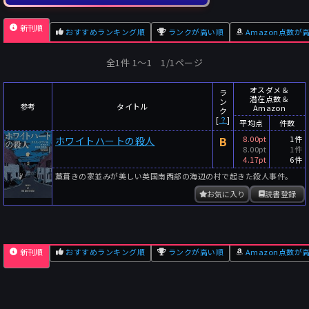
新刊順
おすすめランキング順
ランクが高い順
Amazon点数が
全1件 1〜1 1/1ページ
オスダメ＆
ラ
潜在点数＆
ン
参考
タイトル
Amazon
ク
[
？
]
平均点
件数
B
8.00pt
1件
ホワイトハートの殺人
8.00pt
1件
4.17pt
6件
藁葺きの家並みが美しい英国南西部の海辺の村で起きた殺人事件。
お気に入り
読書登録
新刊順
おすすめランキング順
ランクが高い順
Amazon点数が