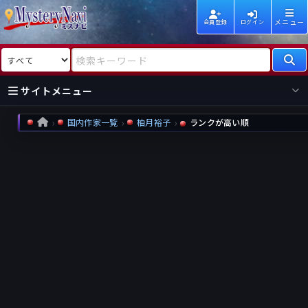
メニュー
会員登録
ログイン
検索対象
検索キーワード
サイトメニュー
国内作家一覧
柚月裕子
ランクが高い順
HOME
国内
海外
新着
新刊
作家
作家
レビュー
情報
国内
海外
受賞
新刊
ランキング
ランキング
作品
文庫
本日話題
情報
シリーズ
新刊
作品
まとめ
作品
高評価
近況話題
タグ
ランダム表示
要望
作品
一覧