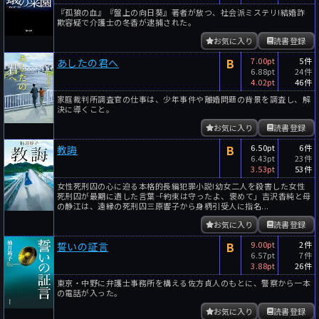
『孤狼の血』『盤上の向日葵』著者が放つ、社会派ミステリ!結婚詐
欺容疑で介護士の冬香が逮捕された。
お気に入り
読書登録
B
7.00pt
5件
あしたの君へ
6.88pt
24件
4.02pt
46件
家庭裁判所調査官の仕事は、少年事件や離婚問題の背景を調査し、解
決に導くこと。
お気に入り
読書登録
B
6.50pt
6件
教誨
6.43pt
23件
3.53pt
53件
女性死刑囚の心に迫る本格的長編犯罪小説!幼女二人を殺害した女性
死刑囚が最期に遺した言葉――「約束は守ったよ、褒めて」吉沢香純と母
の静江は、遠縁の死刑囚三原響子から身柄引受人に指名...
お気に入り
読書登録
B
9.00pt
2件
誓いの証言
6.57pt
7件
3.88pt
26件
東京・中野に弁護士事務所を構える佐方貞人のもとに、警察から一本
の電話が入った。
お気に入り
読書登録