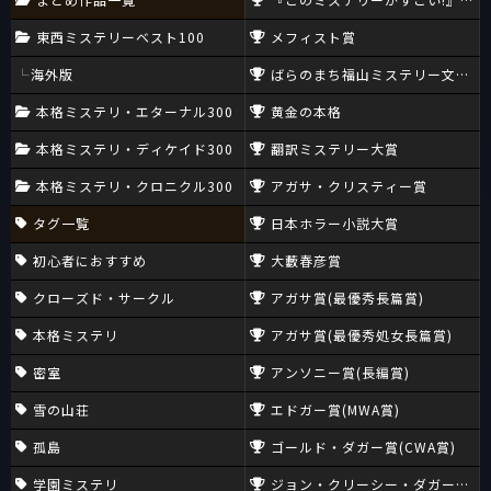
東西ミステリーベスト100
メフィスト賞
海外版
ばらのまち福山ミステリー文学新
本格ミステリ・エターナル300
黄金の本格
本格ミステリ・ディケイド300
翻訳ミステリー大賞
本格ミステリ・クロニクル300
アガサ・クリスティー賞
タグ一覧
日本ホラー小説大賞
初心者におすすめ
大藪春彦賞
クローズド・サークル
アガサ賞(最優秀長篇賞)
本格ミステリ
アガサ賞(最優秀処女長篇賞)
密室
アンソニー賞(長編賞)
雪の山荘
エドガー賞(MWA賞)
孤島
ゴールド・ダガー賞(CWA賞)
学園ミステリ
ジョン・クリーシー・ダガー賞(CW