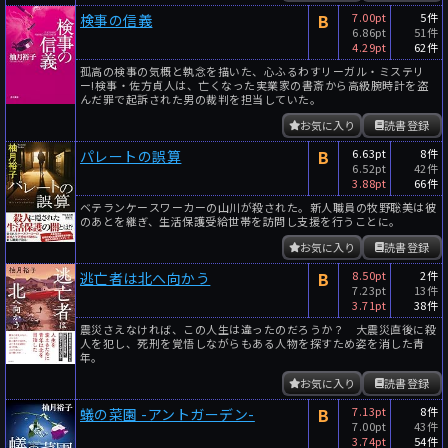
B
7.00pt
5件
検事の信義
6.86pt
51件
4.29pt
62件
孤高の検事の気概と執念を描いた、心ふるわすリーガル・ミステリ
ー!検事・佐方貞人は、亡くなった実業家の書斎から高級腕時計を盗
んだ罪で起訴された男の裁判を担当していた。
お気に入り
読書登録
B
6.63pt
8件
パレートの誤算
6.52pt
42件
3.88pt
66件
ベテランケースワーカーの山川が殺された。新人職員の牧野聡美は彼
のあとを継ぎ、生活保護受給世帯を訪問し支援を行うことに。
お気に入り
読書登録
B
8.50pt
2件
逃亡者は北へ向かう
7.23pt
13件
3.71pt
38件
震災さえなければ、この人生は違ったのだろうか？ 大震災直後に殺
人を犯し、死刑を覚悟しながらもある人物を探すため姿を消した青
年。
お気に入り
読書登録
B
7.13pt
8件
蟻の菜園 -アントガーデン-
7.00pt
43件
3.74pt
54件