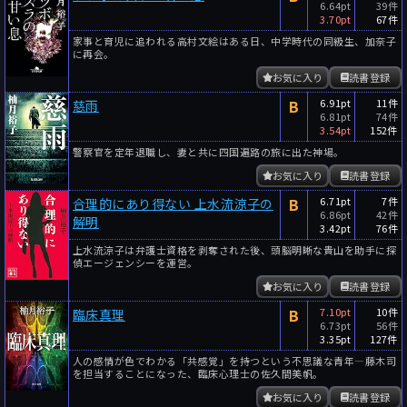
6.64pt
39件
3.70pt
67件
家事と育児に追われる高村文絵はある日、中学時代の同級生、加奈子
に再会。
お気に入り
読書登録
B
6.91pt
11件
慈雨
6.81pt
74件
3.54pt
152件
警察官を定年退職し、妻と共に四国遍路の旅に出た神場。
お気に入り
読書登録
B
6.71pt
7件
合理的にあり得ない 上水流涼子の
6.86pt
42件
解明
3.42pt
76件
上水流涼子は弁護士資格を剥奪された後、頭脳明晰な貴山を助手に探
偵エージェンシーを運営。
お気に入り
読書登録
B
7.10pt
10件
臨床真理
6.73pt
56件
3.35pt
127件
人の感情が色でわかる「共感覚」を持つという不思議な青年―藤木司
を担当することになった、臨床心理士の佐久間美帆。
お気に入り
読書登録