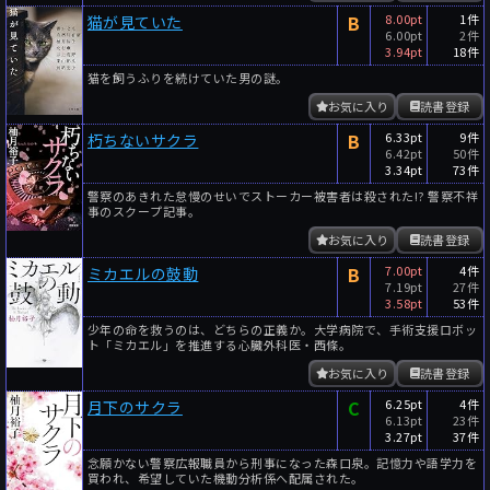
B
8.00pt
1件
猫が見ていた
6.00pt
2件
3.94pt
18件
猫を飼うふりを続けていた男の謎。
お気に入り
読書登録
B
6.33pt
9件
朽ちないサクラ
6.42pt
50件
3.34pt
73件
警察のあきれた怠慢のせいでストーカー被害者は殺された!? 警察不祥
事のスクープ記事。
お気に入り
読書登録
B
7.00pt
4件
ミカエルの鼓動
7.19pt
27件
3.58pt
53件
少年の命を救うのは、どちらの正義か。大学病院で、手術支援ロボッ
ト「ミカエル」を推進する心臓外科医・西條。
お気に入り
読書登録
C
6.25pt
4件
月下のサクラ
6.13pt
23件
3.27pt
37件
念願かない警察広報職員から刑事になった森口泉。記憶力や語学力を
買われ、希望していた機動分析係へ配属された。