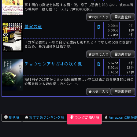
亭主関白の真逆を体現する男・兜。息子も恐妻も知らない、彼の本当
の職業は…殺し屋!?(「BEE」/伊坂幸太郎)。
お気に入り
読書登録
D
0.00pt
0件
警官の道
6.00pt
1件
2.20pt
5件
「力が必要だ」--母と自分を虐待し別れたろくでなしの父親に復讐す
るため、暴力団員を目指す聖。
お気に入り
読書登録
D
5.67pt
3件
チョウセンアサガオの咲く夏
5.92pt
13件
3.41pt
27件
柚月裕子の13年がつまった短編集美しい花には毒がある献身的に母の
介護を続ける娘の楽しみとは……。
お気に入り
読書登録
新刊順
おすすめランキング順
ランクが高い順
Amazon点数が