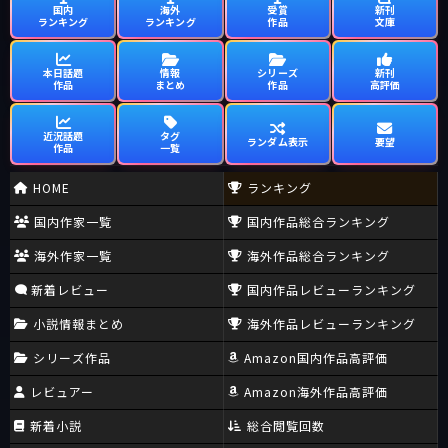
国内
海外
受賞
新刊
ランキング
ランキング
作品
文庫
本日話題
情報
シリーズ
新刊
作品
まとめ
作品
高評価
近況話題
タグ
ランダム表示
要望
作品
一覧
HOME
ランキング
国内作家一覧
国内作品総合ランキング
海外作家一覧
海外作品総合ランキング
新着レビュー
国内作品レビューランキング
小説情報まとめ
海外作品レビューランキング
シリーズ作品
Amazon国内作品高評価
レビュアー
Amazon海外作品高評価
新着小説
総合閲覧回数