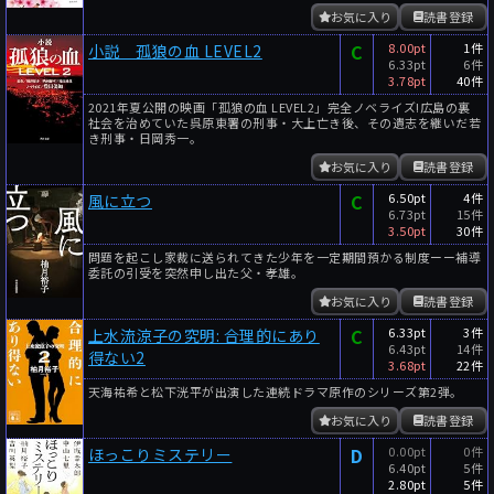
お気に入り
読書登録
C
8.00pt
1件
小説 孤狼の血 LEVEL2
6.33pt
6件
3.78pt
40件
2021年夏公開の映画「孤狼の血 LEVEL2」完全ノベライズ!広島の裏
社会を治めていた呉原東署の刑事・大上亡き後、その遺志を継いだ若
き刑事・日岡秀一。
お気に入り
読書登録
C
6.50pt
4件
風に立つ
6.73pt
15件
3.50pt
30件
問題を起こし家裁に送られてきた少年を一定期間預かる制度ーー補導
委託の引受を突然申し出た父・孝雄。
お気に入り
読書登録
C
6.33pt
3件
上水流涼子の究明: 合理的にあり
6.43pt
14件
得ない2
3.68pt
22件
天海祐希と松下洸平が出演した連続ドラマ原作のシリーズ第2弾。
お気に入り
読書登録
D
0.00pt
0件
ほっこりミステリー
6.40pt
5件
2.80pt
5件