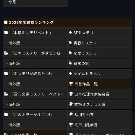
今月
2026年度雑誌ランキング
『本格ミステリベスト』
SFミステリ
海外版
青春ミステリ
『このミステリーがすごい!』
恋愛ミステリ
海外版
日常の謎
『ミステリが読みたい!』
タイムトラベル
海外版
受賞作品一覧
『週刊文春ミステリーベスト10』
日本推理作家協会賞
海外版
本格ミステリ大賞
『このホラーがすごい!』
鮎川哲也賞
海外版
江戸川乱歩賞
まとめ作品一覧
『このミステリーがすごい!』大賞