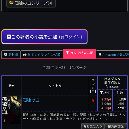
孤狼の血シリーズ
(3)
この著者の小説を追加
(要ログイン)
ランクが高い順
新刊順
おすすめランキング順
Amazon点数が
全29件 1〜29 1/1ページ
オスダメ＆
ラ
潜在点数＆
ン
参考
タイトル
Amazon
ク
[
？
]
平均点
件数
S
8.39pt
18件
孤狼の血
8.06pt
160件
4.10pt
229件
昭和63年、広島。所轄署の捜査二課に配属された新人の日岡は、ヤク
ザとの癒着を噂される刑事・大上とコンビを組むことに。
お気に入り
読書登録