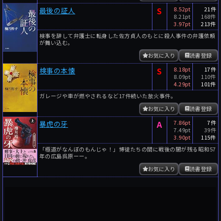
S
8.52pt
21件
最後の証人
8.21pt
168件
3.97pt
213件
検事を辞して弁護士に転身した佐方貞人のもとに殺人事件の弁護依頼
が舞い込む。
お気に入り
読書登録
S
8.18pt
17件
検事の本懐
8.09pt
110件
4.29pt
101件
ガレージや車が燃やされるなど17件続いた放火事件。
お気に入り
読書登録
A
7.86pt
7件
暴虎の牙
7.49pt
39件
3.90pt
115件
「極道がなんぼのもんじゃ！」博徒たちの間に戦後の闇が残る昭和57
年の広島呉原ーー。
お気に入り
読書登録