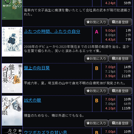
4.24pt
59件
電車内で女子高生に痴漢を働いたとして会社員の武本が現行犯逮捕さ
れた。
お気に入り
読書登録
A
9.00pt
1件
ふたつの時間、ふたりの自分
8.00pt
2件
4.43pt
7件
2008年のデビューから2023年現在までの15年間の軌跡を辿る。温か
な言葉で綴られた、笑いと涙あふれるエッセイ集。
お気に入り
読書登録
B
7.00pt
14件
盤上の向日葵
7.19pt
70件
3.96pt
211件
平成六年、夏。埼玉県の山中で身元不明の白骨死体が発見された。
お気に入り
読書登録
B
7.00pt
10件
凶犬の眼
7.06pt
64件
4.10pt
115件
捜査のためなら、俺は外道にでもなる。
お気に入り
読書登録
B
7.00pt
10件
ウツボカズラの甘い息