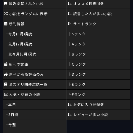
最近閲覧された小説
オススメ投票回数
小説をランダムに表示
読書した人が多い小説
新刊情報
サイトランク
今月(8月)発売
Sランク
先月(7月)発売
Aランク
先々月(6月)発売
Bランク
新刊の文庫
Cランク
新刊から高評価のみ
Dランク
ミステリ関連雑誌一覧
Eランク
人気・話題の小説
Fランク
本日
お気に入り登録数
3日間
レビューが多い小説
今週