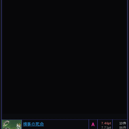
A
7.46pt
13件
検事の死命
7.71pt
86件