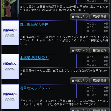
0.00pt
0件
友人に招かれた画廊で奈都子が目にした一枚の不気味な絵、そしてそ
の作者を含め5人の名前だけを並べた奇妙な手帳…。
お気に入り
読書登録
-
0.00pt
0件
野天風呂殺人事件
0.00pt
0件
0.00pt
0件
下町浅草のステージの上から男たちに色っぽい肢体を見せつけている
チエカはストリッパーのくせに不思議なくらいすぐれた探偵能力の持
ち主。
お気に入り
読書登録
-
0.00pt
0件
本郷菊坂狙撃殺人
0.00pt
0件
0.00pt
0件
本郷菊坂のホテルの1室。自殺しようとしていた女が窓から見たもの
は―。
お気に入り
読書登録
-
0.00pt
0件
浅草殺人ラプソディ
0.00pt
0件
0.00pt
0件
『ハンガリア狂詩曲』にのって華麗に踊る、チエカは浅草パリ座のス
トリッパー。ある日、妹分のマドカが何者かにレイプされた。
お気に入り
読書登録