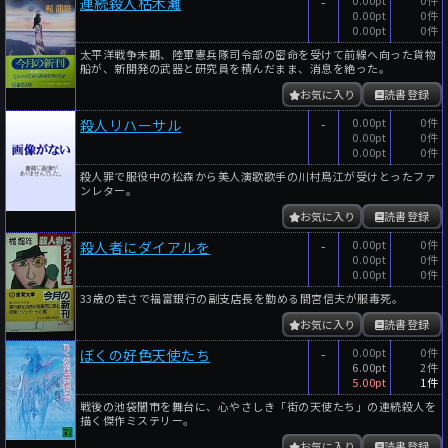
-
0.00pt
0件
連続殺人枯木灘
0.00pt
0件
0.00pt
0件
太平洋戦争末期、陸軍憲兵隊司令部の密命を受けて前線へ向った貨物
船が、新開発の武器と研究員を積んだまま、消息を絶った。
お気に入り
読書登録
-
0.00pt
0件
殺人リハーサル
0.00pt
0件
0.00pt
0件
殺人罪で服役中の松森から美人演歌歌手の川村鳥江が受けとったファ
ンレター。
お気に入り
読書登録
-
0.00pt
0件
殺人者にダイアルを
0.00pt
0件
0.00pt
0件
33歳の若さで福富銀行の副支店長を勤める間宮信夫が服毒死。
お気に入り
読書登録
-
0.00pt
0件
ぼくの好色天使たち
6.00pt
2件
5.00pt
1件
戦後の池袋闇市を舞台に、心やさしき「街の天使たち」の連続殺人を
描く傑作ミステリー。
お気に入り
読書登録