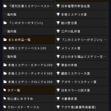
『週刊文春ミステリーベスト10』
日本推理作家協会賞
海外版
本格ミステリ大賞
『このホラーがすごい!』
鮎川哲也賞
海外版
江戸川乱歩賞
まとめ作品一覧
『このミステリーがすごい!』大賞
東西ミステリーベスト100
メフィスト賞
海外版
ばらのまち福山ミステリー文学新
本格ミステリ・エターナル300
黄金の本格
本格ミステリ・ディケイド300
翻訳ミステリー大賞
本格ミステリ・クロニクル300
アガサ・クリスティー賞
タグ一覧
日本ホラー小説大賞
初心者におすすめ
大藪春彦賞
クローズド・サークル
アガサ賞(最優秀長篇賞)