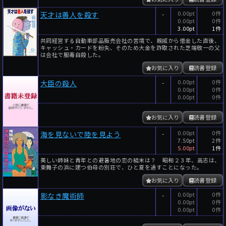
-
0.00pt
0件
天才は善人を殺す
0.00pt
0件
3.00pt
1件
共同経営する自動車部品販売会社の苦境で、親戚から借金した直後、
キャッシュ・カードを紛失、そのため大金を詐取された芝端敬一の父
は会社で服毒自殺した。
お気に入り
読書登録
-
0.00pt
0件
大臣の殺人
0.00pt
0件
0.00pt
0件
お気に入り
読書登録
-
0.00pt
0件
海を見ないで陸を見よう
7.50pt
2件
5.00pt
1件
美しい姉妹と青年との避暑地の恋の結末は？ ――昭和２３年、高志は、
東舞子の浜に建つ伯母の別荘で、ひと夏を過すことになった。
お気に入り
読書登録
-
0.00pt
0件
影なき魔術師
0.00pt
0件
0.00pt
0件