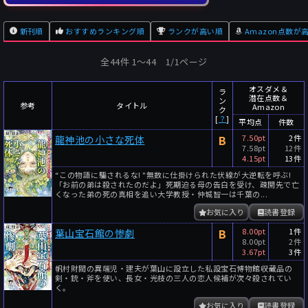
新刊順
おすすめランキング順
ランクが高い順
Amazon点数が
全44件 1〜44 1/1ページ
オスダメ＆
ラ
潜在点数＆
ン
参考
タイトル
Amazon
ク
[
？
]
平均点
件数
B
7.50pt
2件
龍神池の小さな死体
7.58pt
12件
4.15pt
13件
“この物語に騙されるな! "無数に仕掛けられた伏線が大逆転を呼ぶ!
「お前の弟は殺されたのだよ」死期迫る母の告白を受け、疎開先で亡
くなった弟の死の真相を追い大学教授・仲城智一は千葉の...
お気に入り
読書登録
B
8.00pt
1件
葉山宝石館の惨劇
8.00pt
2件
3.67pt
3件
帆村財閥の異端児・建夫が葉山に設立した私設宝石博物館――収蔵品の
剣・銃・斧を使い、長女・光枝の三人の恋人候補が次々殺されてい
く。
お気に入り
読書登録