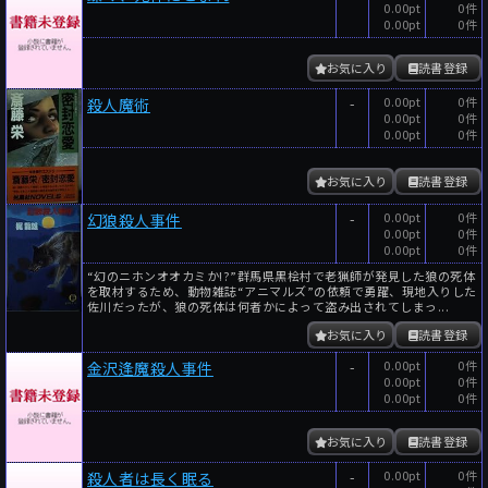
0.00pt
0件
0.00pt
0件
お気に入り
読書登録
-
0.00pt
0件
殺人魔術
0.00pt
0件
0.00pt
0件
お気に入り
読書登録
-
0.00pt
0件
幻狼殺人事件
0.00pt
0件
0.00pt
0件
“幻のニホンオオカミか!?”群馬県黒桧村で老猟師が発見した狼の死体
を取材するため、動物雑誌“アニマルズ”の依頼で勇躍、現地入りした
佐川だったが、狼の死体は何者かによって盗み出されてしまっ...
お気に入り
読書登録
-
0.00pt
0件
金沢逢魔殺人事件
0.00pt
0件
0.00pt
0件
お気に入り
読書登録
-
0.00pt
0件
殺人者は長く眠る