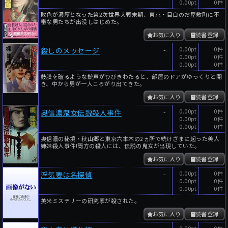
0.00pt
0件
敗色が濃厚となった第2次世界大戦末期、東京・目白のお屋敷町に不
審な男たちが出没しはじめた。
お気に入り
読書登録
-
0.00pt
0件
殺しのメッセージ
0.00pt
0件
0.00pt
0件
鼓膜を破るような銃声がひびきわたると、部屋のドアがゆっくりと開
き、中から男が一人ころがり出てきた。
お気に入り
読書登録
-
0.00pt
0件
奥信濃鬼女伝説殺人事件
0.00pt
0件
0.00pt
0件
奥信濃の秘境・秋山郷と東京六本木の2ヵ所で続けざまに起った美人
姉妹殺人事件!両方の殺人には、伝説の鬼女が出現していた。
お気に入り
読書登録
-
0.00pt
0件
浮気妻は名探偵
0.00pt
0件
0.00pt
0件
英米ミステリーの研究家が殺された。
お気に入り
読書登録