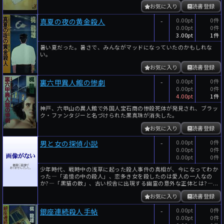
お気に入り
読書登録
-
0.00pt
0件
真夏の夜の黄金殺人
0.00pt
0件
3.00pt
1件
暑い夏だった。暑さで、みんながマッドになっていたのかもしれな
い。
お気に入り
読書登録
-
0.00pt
0件
裏六甲異人館の惨劇
0.00pt
0件
4.00pt
1件
神戸、六甲山の異人館で外国人宝石商の惨殺死体が発見され、ブラッ
ク・ファンタジーと名づけられた黒真珠が消失した。
お気に入り
読書登録
-
0.00pt
0件
男と女の探偵小説
0.00pt
0件
0.00pt
0件
少年時代、戦時中の浅草に起った殺人事件の真相が、今になってわか
った―「追憶の中の殺人」、恋多き女を殺したのは愛人の一人なの
か?―「黒猫の数」、古い校舎に出現する幽霊の意外な正体とは?―...
お気に入り
読書登録
-
0.00pt
0件
銀座連続殺人手帖
0.00pt
0件