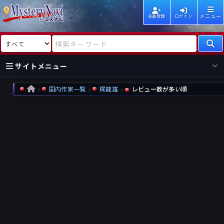
メニュー
会員登録
ログイン
検索対象
検索キーワード
サイトメニュー
国内作家一覧
梶龍雄
レビュー数が多い順
HOME
国内
海外
新着
新刊
作家
作家
レビュー
情報
国内
海外
受賞
新刊
ランキング
ランキング
作品
文庫
本日話題
情報
シリーズ
新刊
作品
まとめ
作品
高評価
近況話題
タグ
ランダム表示
要望
作品
一覧