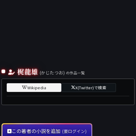
梶龍雄
(かじたつお)
の作品一覧
Wikipedia
X(Twitter)で検索
この著者の小説を追加
(要ログイン)