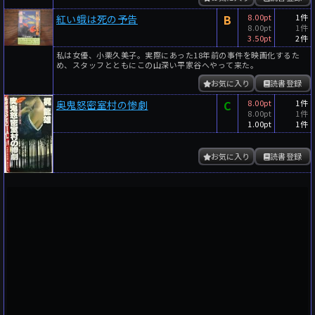
B
8.00pt
1件
紅い蛾は死の予告
8.00pt
1件
3.50pt
2件
私は女優、小栗久美子。実際にあった18年前の事件を映画化するた
め、スタッフとともにこの山深い平家谷へやって来た。
お気に入り
読書登録
C
8.00pt
1件
奥鬼怒密室村の惨劇
8.00pt
1件
1.00pt
1件
お気に入り
読書登録