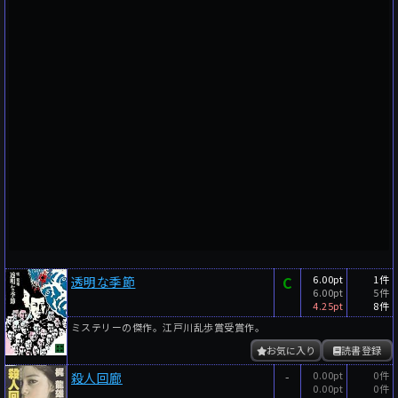
C
6.00pt
1件
透明な季節
6.00pt
5件
4.25pt
8件
ミステリーの傑作。江戸川乱歩賞受賞作。
お気に入り
読書登録
-
0.00pt
0件
殺人回廊
0.00pt
0件