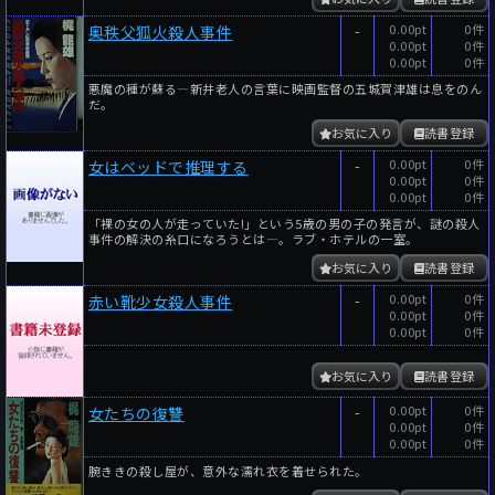
-
0.00pt
0件
奥秩父狐火殺人事件
0.00pt
0件
0.00pt
0件
悪魔の種が蘇る―新井老人の言葉に映画監督の五城賀津雄は息をのん
だ。
お気に入り
読書登録
-
0.00pt
0件
女はベッドで推理する
0.00pt
0件
0.00pt
0件
「裸の女の人が走っていた!」という5歳の男の子の発言が、謎の殺人
事件の解決の糸口になろうとは―。ラブ・ホテルの一室。
お気に入り
読書登録
-
0.00pt
0件
赤い靴少女殺人事件
0.00pt
0件
0.00pt
0件
お気に入り
読書登録
-
0.00pt
0件
女たちの復讐
0.00pt
0件
0.00pt
0件
腕ききの殺し屋が、意外な濡れ衣を着せられた。