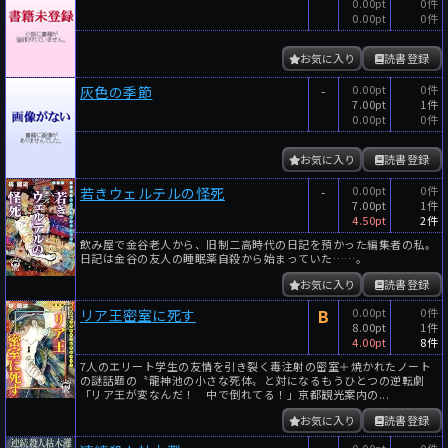
0.00pt
0件
0.00pt
0件
お気に入り
読書登録
-
0.00pt
0件
灰色の季節
7.00pt
1件
0.00pt
0件
お気に入り
読書登録
-
0.00pt
0件
若きウェルテルの怪死
7.00pt
1件
4.50pt
2件
飲み屋で金谷老人から、旧制二高時代の日記を預かった編集者の私。
日記は金谷の友人の睡眠薬自殺から始まっていた……。
お気に入り
読書登録
B
0.00pt
0件
リア王密室に死す
8.00pt
1件
4.00pt
8件
7人のエリート学生の友情を引き裂く毒注射の密室＋焼かれたノート
の謎話題の〝龍神池の小さな死体〟と対になるもうひとつの逆転劇
「リア王が変なんだ！ 中で倒れてる！」京都観光案内の...
お気に入り
読書登録