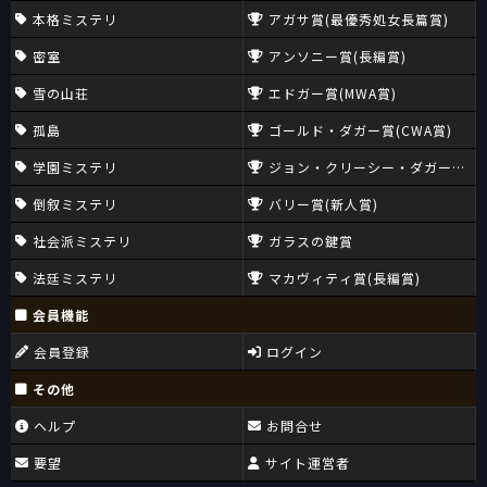
本格ミステリ
アガサ賞(最優秀処女長篇賞)
密室
アンソニー賞(長編賞)
雪の山荘
エドガー賞(MWA賞)
孤島
ゴールド・ダガー賞(CWA賞)
学園ミステリ
ジョン・クリーシー・ダガー賞(CW
倒叙ミステリ
バリー賞(新人賞)
社会派ミステリ
ガラスの鍵賞
法廷ミステリ
マカヴィティ賞(長編賞)
会員機能
会員登録
ログイン
その他
ヘルプ
お問合せ
要望
サイト運営者