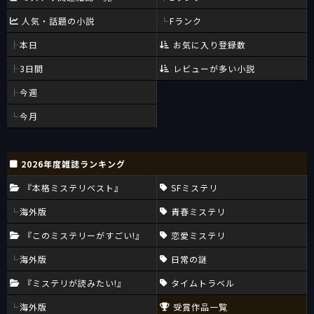
人気・話題の小説
Fランク
本日
お気に入り登録数
3日間
レビューが多い小説
今週
今月
2026年度雑誌ランキング
『本格ミステリベスト』
SFミステリ
海外版
青春ミステリ
『このミステリーがすごい!』
恋愛ミステリ
海外版
日常の謎
『ミステリが読みたい!』
タイムトラベル
海外版
受賞作品一覧