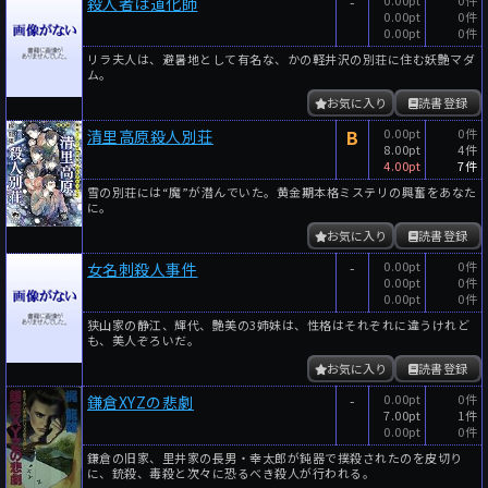
-
0.00pt
0件
殺人者は道化師
0.00pt
0件
0.00pt
0件
リラ夫人は、避暑地として有名な、かの軽井沢の別荘に住む妖艶マダ
ム。
お気に入り
読書登録
B
0.00pt
0件
清里高原殺人別荘
8.00pt
4件
4.00pt
7件
雪の別荘には“魔”が潜んでいた。黄金期本格ミステリの興奮をあなた
に。
お気に入り
読書登録
-
0.00pt
0件
女名刺殺人事件
0.00pt
0件
0.00pt
0件
狭山家の静江、輝代、艶美の3姉妹は、性格はそれぞれに違うけれど
も、美人ぞろいだ。
お気に入り
読書登録
-
0.00pt
0件
鎌倉XYZの悲劇
7.00pt
1件
0.00pt
0件
鎌倉の旧家、里井家の長男・幸太郎が鈍器で撲殺されたのを皮切り
に、銃殺、毒殺と次々に恐るべき殺人が行われる。