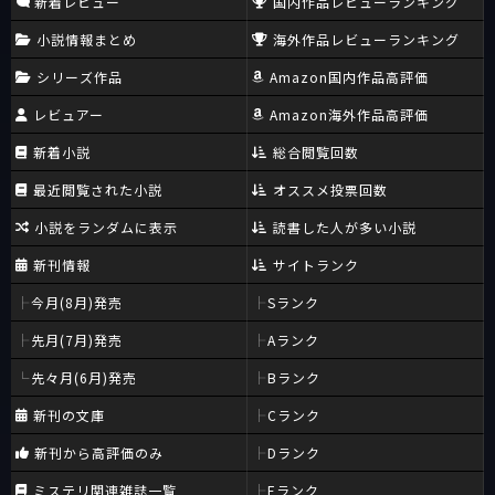
新着レビュー
国内作品レビューランキング
小説情報まとめ
海外作品レビューランキング
シリーズ作品
Amazon国内作品高評価
レビュアー
Amazon海外作品高評価
新着小説
総合閲覧回数
最近閲覧された小説
オススメ投票回数
小説をランダムに表示
読書した人が多い小説
新刊情報
サイトランク
今月(8月)発売
Sランク
先月(7月)発売
Aランク
先々月(6月)発売
Bランク
新刊の文庫
Cランク
新刊から高評価のみ
Dランク
ミステリ関連雑誌一覧
Eランク